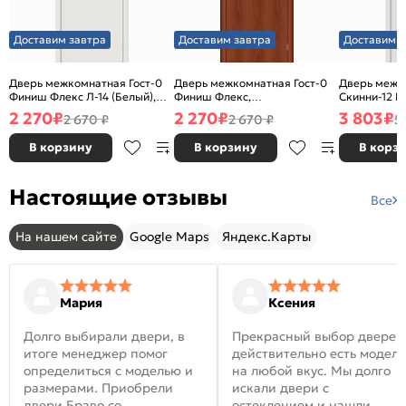
Доставим завтра
Доставим завтра
Доставим з
Дверь межкомнатная Гост-0
Дверь межкомнатная Гост-0
Дверь межк
Финиш Флекс Л-14 (Белый),
Финиш Флекс,
Скинни-12 В
глухая, каркасно-щитовая
Ламинированные Л-11
глухая, ски
2 270
₽
2 270
₽
3 803
₽
2 670 ₽
2 670 ₽
5
(ИталОрех), глухая, каркасно-
щитовая
В корзину
В корзину
В корз
Настоящие отзывы
Все
На нашем сайте
Google Maps
Яндекс.Карты
Мария
Ксения
Долго выбирали двери, в
Прекрасный выбор дверей
итоге менеджер помог
действительно есть модел
определиться с моделью и
на любой вкус. Мы долго
размерами. Приобрели
искали двери с
двери Браво со
остеклением и нашли