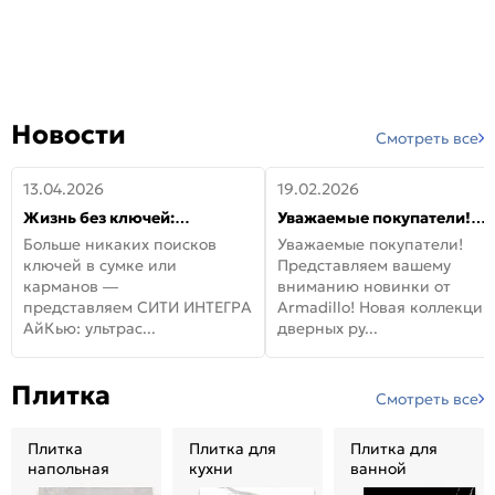
Новости
Смотреть все
13.04.2026
19.02.2026
Жизнь без ключей:
Уважаемые покупатели!
встречайте новую дверь
Представляем вашему
Больше никаких поисков
Уважаемые покупатели!
СИТИ ИНТЕГРА АйКью!
вниманию новинки от
ключей в сумке или
Представляем вашему
Armadillo!
карманов —
вниманию новинки от
представляем СИТИ ИНТЕГРА
Armadillo! Новая коллекция
АйКью: ультрас...
дверных ру...
Плитка
Смотреть все
Плитка
Плитка для
Плитка для
напольная
кухни
ванной