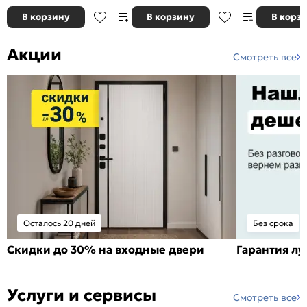
В корзину
В корзину
В корз
Акции
Смотреть все
Осталось 20 дней
Без срока
Скидки до 30% на входные двери
Гарантия л
Услуги и сервисы
Смотреть все