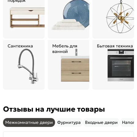
порядок
Сантехника
Мебель для
Бытовая техника
ванной
Отзывы на лучшие товары
Межкомнатные двери
Фурнитура
Входные двери
Напол