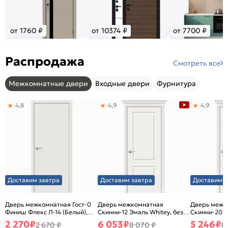
от 1760 ₽
от 10374 ₽
от 7700 ₽
Распродажа
Смотреть все
Межкомнатные двери
Входные двери
Фурнитура
4,8
4,9
4,9
Доставим завтра
Доставим завтра
Доставим з
Дверь межкомнатная Гост-0
Дверь межкомнатная
Дверь межк
Финиш Флекс Л-14 (Белый),
Скинни-12 Эмаль Whitey, без
Скинни-20 Э
глухая, каркасно-щитовая
декора, глухая, без стекла,
декора, глух
2 270
₽
6 053
₽
5 246
₽
2 670 ₽
8 070 ₽
8
без кромки, скиновая
без кромки,