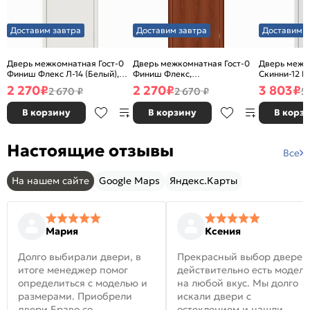
Доставим завтра
Доставим завтра
Доставим з
Дверь межкомнатная Гост-0
Дверь межкомнатная Гост-0
Дверь межк
Финиш Флекс Л-14 (Белый),
Финиш Флекс,
Скинни-12 В
глухая, каркасно-щитовая
Ламинированные Л-11
глухая, ски
2 270
₽
2 270
₽
3 803
₽
2 670 ₽
2 670 ₽
5
(ИталОрех), глухая, каркасно-
щитовая
В корзину
В корзину
В корз
Настоящие отзывы
Все
На нашем сайте
Google Maps
Яндекс.Карты
Мария
Ксения
Долго выбирали двери, в
Прекрасный выбор дверей
итоге менеджер помог
действительно есть модел
определиться с моделью и
на любой вкус. Мы долго
размерами. Приобрели
искали двери с
двери Браво со
остеклением и нашли