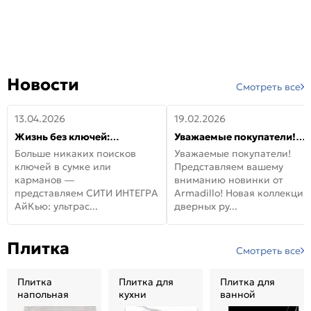
Новости
Смотреть все
13.04.2026
19.02.2026
Жизнь без ключей:
Уважаемые покупатели!
встречайте новую дверь
Представляем вашему
Больше никаких поисков
Уважаемые покупатели!
СИТИ ИНТЕГРА АйКью!
вниманию новинки от
ключей в сумке или
Представляем вашему
Armadillo!
карманов —
вниманию новинки от
представляем СИТИ ИНТЕГРА
Armadillo! Новая коллекция
АйКью: ультрас...
дверных ру...
Плитка
Смотреть все
Плитка
Плитка для
Плитка для
напольная
кухни
ванной