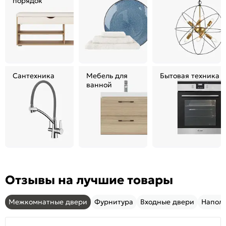
порядок
Сантехника
Мебель для
Бытовая техника
ванной
Отзывы на лучшие товары
Межкомнатные двери
Фурнитура
Входные двери
Напол