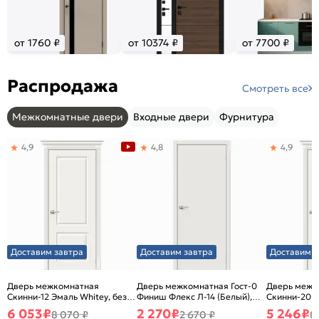
от 1760 ₽
от 10374 ₽
от 7700 ₽
Распродажа
Смотреть все
Межкомнатные двери
Входные двери
Фурнитура
4,9
4,8
4,9
Доставим завтра
Доставим завтра
Доставим з
Дверь межкомнатная
Дверь межкомнатная Гост-0
Дверь межк
Скинни-12 Эмаль Whitey, без
Финиш Флекс Л-14 (Белый),
Скинни-20 Э
декора, глухая, без стекла,
глухая, каркасно-щитовая
декора, глух
6 053
₽
2 270
₽
5 246
₽
8 070 ₽
2 670 ₽
8
без кромки, скиновая
без кромки,