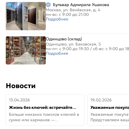
Бульвар Адмирала Ушакова
Москва, ул. Венёвская, д. 4
пн-вс: с 9:00 до 21:00
Подробнее
Одинцово (склад)
Одинцово, ул. Баковская, 5
пн-пт: с 9:00 до 19:30
/
сб-вс: с 9:00 до 1
Подробнее
Новости
13.04.2026
19.02.2026
Жизнь без ключей: встречайте
Уважаемые покупа
новую дверь СИТИ ИНТЕГРА
Представляем ва
Больше никаких поисков ключей в
Уважаемые покупа
АйКью!
новинки от Armadil
сумке или карманов —
Представляем ва
представляем СИТИ ИНТЕГРА
новинки от Armadil