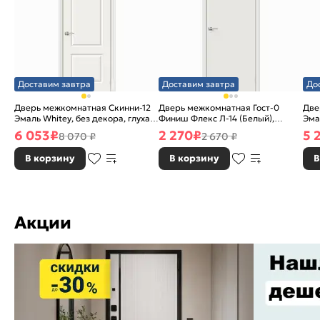
Доставим завтра
Доставим завтра
До
Дверь межкомнатная Скинни-12
Дверь межкомнатная Гост-0
Две
Эмаль Whitey, без декора, глухая,
Финиш Флекс Л-14 (Белый),
Эма
без стекла, без кромки, скиновая
глухая, каркасно-щитовая
без
6 053
₽
2 270
₽
5 
8 070 ₽
2 670 ₽
В корзину
В корзину
В
Акции