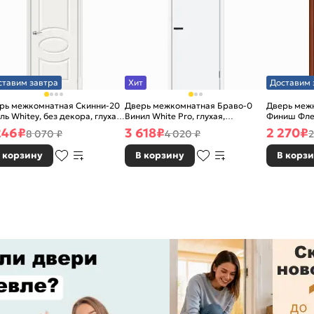
ставим завтра
Хит
Доставим 
рь межкомнатная Скинни-20
Дверь межкомнатная Браво-0
Дверь межк
ль Whitey, без декора, глухая,
Винил White Pro, глухая,
Финиш Фле
 стекла, без кромки, скиновая
каркасно-щитовая
Л-11 (ИталО
246
₽
3 618
₽
2 270
₽
8 070 ₽
4 020 ₽
2
каркасно-
 корзину
В корзину
В корз