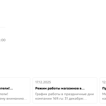
8:00
17.12.2025
12
тели!
Режим работы магазинов в
П
шему вниманию
праздничные дни с 31 декабря по
дв
тели!
График работы в праздничные дни
М
lo!
11 января
не
шему вниманию
компании 169.ru: 31 декабря:
ка
lo! Новая
Заказы, самовывоз и доставки —