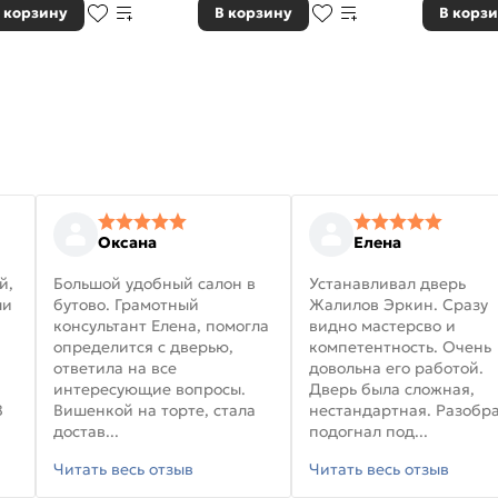
 корзину
В корзину
В корз
Оксана
Елена
й,
Большой удобный салон в
Устанавливал дверь
ли
бутово. Грамотный
Жалилов Эркин. Сразу
консультант Елена, помогла
видно мастерсво и
определится с дверью,
компетентность. Очень
ответила на все
довольна его работой.
интересующие вопросы.
Дверь была сложная,
В
Вишенкой на торте, стала
нестандартная. Разобра
достав...
подогнал под...
Читать весь отзыв
Читать весь отзыв