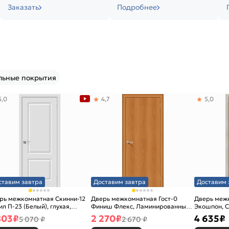
Заказать
Подробнее
льные покрытия
5,0
4,7
5,0
ставим завтра
Доставим завтра
Доставим 
рь межкомнатная Скинни-12
Дверь межкомнатная Гост-0
Дверь меж
ил П-23 (Белый), глухая,
Финиш Флекс, Ламинированные
Экошпон, C
новая
Л-12 (МиланОрех), глухая,
остекленна
803
₽
2 270
₽
4 635
₽
5 070 ₽
2 670 ₽
каркасно-щитовая