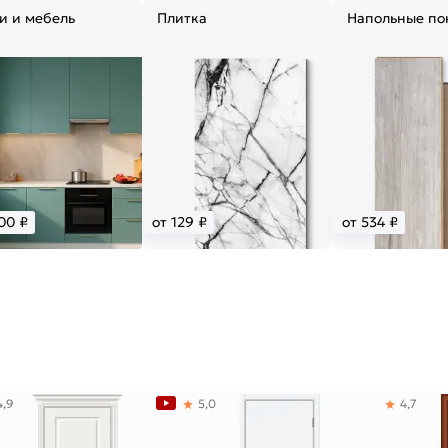
и и мебель
Плитка
Напольные по
00 ₽
от 129 ₽
от 534 ₽
4,9
5,0
4,7