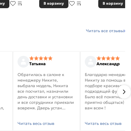
ину
В корзину
В корзину
Читать все отзывы
Татьяна
Александр
Обратилась в салоне к
Благодарю менеджер
менеджеру Никите,
Никиту за помощь в
выбрала модель, Никита
подборе красивых дв
все посчитал, назначили
подходящей фурниту
день доставки и установки
Было всё понятно, и
и все сотрудники приехали
приятно общаться) уд
л,
вовремя. Дверь устан...
вам всем !
Читать весь отзыв
Читать весь отзыв