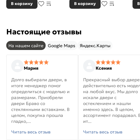
В корзину
В корзину
В
Настоящие отзывы
На нашем сайте
Google Maps
Яндекс.Карты
Мария
Ксения
Долго выбирали двери, в
Прекрасный выбор двере
итоге менеджер помог
действительно есть моде
определиться с моделью и
на любой вкус. Мы долго
размерами. Приобрели
искали двери с
двери Браво со
остеклением и нашли
стеклянными вставками. В
именно здесь. В целом,
целом, покупка прошла
ассортимент порадовал. 
гладко,...
ит...
Читать весь отзыв
Читать весь отзыв