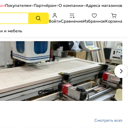
рам
Покупателям
Партнёрам
О компании
Адреса магазинов
Войти
Сравнение
Избранное
Корзина
и и мебель
Смотреть все