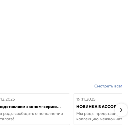
Смотреть все
.12.2025
19.11.2025
редставляем эконом-серию
НОВИНКА В АССОРТИМЕ
ерей от бренда Portika, где цена
ДВЕРИ GLOSSMAT —
ы рады сообщить о пополнении
Мы рады представить но
 значит «просто»
НЕОКЛАССИКА И УЮТ 
талога!
коллекцию межкомнатны
ДОМЕ
GlossMat (Полипропилен)