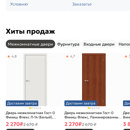
Условия
Заказать
Хиты продаж
Межкомнатные двери
Фурнитура
Входные двери
Напо
4,8
4,7
Доставим завтра
Доставим завтра
До
Дверь межкомнатная Гост-0
Дверь межкомнатная Гост-0
Две
Финиш Флекс Л-14 (Белый),
Финиш Флекс, Ламинированные
Вин
глухая, каркасно-щитовая
Л-11 (ИталОрех), глухая,
ски
2 270
₽
2 270
₽
3 
2 670 ₽
2 670 ₽
каркасно-щитовая