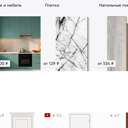
и и мебель
Плитка
Напольные по
00 ₽
от 129 ₽
от 534 ₽
4,9
5,0
4,7