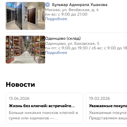
Бульвар Адмирала Ушакова
Москва, ул. Венёвская, д. 4
пн-вс: с 9:00 до 21:00
Подробнее
Одинцово (склад)
Одинцово, ул. Баковская, 5
пн-пт: с 9:00 до 19:30
/
сб-вс: с 9:00 до 1
Подробнее
Новости
13.04.2026
19.02.2026
Жизнь без ключей: встречайте
Уважаемые покупа
новую дверь СИТИ ИНТЕГРА
Представляем ва
Больше никаких поисков ключей в
Уважаемые покупа
АйКью!
новинки от Armadil
сумке или карманов —
Представляем ва
представляем СИТИ ИНТЕГРА
новинки от Armadil