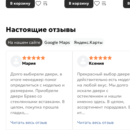
В корзину
В корзину
В
Настоящие отзывы
На нашем сайте
Google Maps
Яндекс.Карты
Мария
Ксения
Долго выбирали двери, в
Прекрасный выбор двере
итоге менеджер помог
действительно есть моде
определиться с моделью и
на любой вкус. Мы долго
размерами. Приобрели
искали двери с
двери Браво со
остеклением и нашли
стеклянными вставками. В
именно здесь. В целом,
целом, покупка прошла
ассортимент порадовал. 
гладко,...
ит...
Читать весь отзыв
Читать весь отзыв