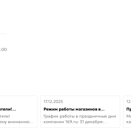
8:00
17.12.2025
12
тели!
Режим работы магазинов в
П
шему вниманию
праздничные дни с 31 декабря по
дв
тели!
График работы в праздничные дни
М
lo!
11 января
не
шему вниманию
компании 169.ru: 31 декабря:
ка
lo! Новая
Заказы, самовывоз и доставки —