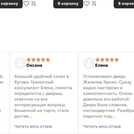
 корзину
В корзину
В корз
Оксана
Елена
й,
Большой удобный салон в
Устанавливал дверь
ли
бутово. Грамотный
Жалилов Эркин. Сразу
консультант Елена, помогла
видно мастерсво и
определится с дверью,
компетентность. Очень
ответила на все
довольна его работой.
интересующие вопросы.
Дверь была сложная,
В
Вишенкой на торте, стала
нестандартная. Разобра
достав...
подогнал под...
Читать весь отзыв
Читать весь отзыв