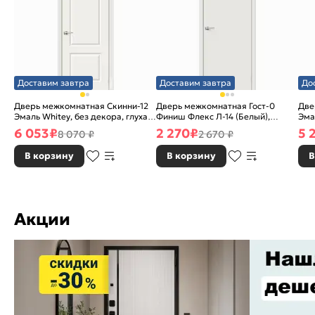
Доставим завтра
Доставим завтра
До
Дверь межкомнатная Скинни-12
Дверь межкомнатная Гост-0
Две
Эмаль Whitey, без декора, глухая,
Финиш Флекс Л-14 (Белый),
Эма
без стекла, без кромки, скиновая
глухая, каркасно-щитовая
без
6 053
₽
2 270
₽
5 
8 070 ₽
2 670 ₽
В корзину
В корзину
В
Акции