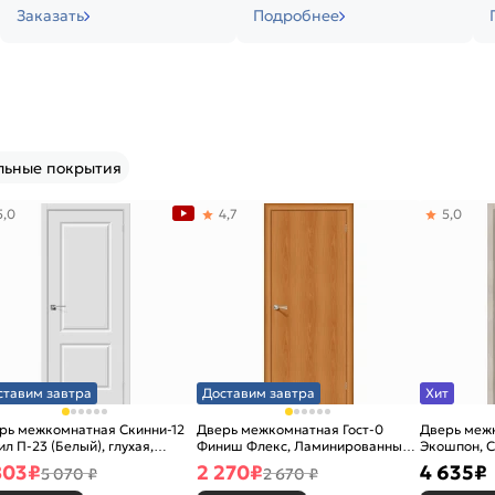
Заказать
Подробнее
льные покрытия
5,0
4,7
5,0
ставим завтра
Доставим завтра
Хит
рь межкомнатная Скинни-12
Дверь межкомнатная Гост-0
Дверь меж
ил П-23 (Белый), глухая,
Финиш Флекс, Ламинированные
Экошпон, C
новая
Л-12 (МиланОрех), глухая,
остекленна
803
₽
2 270
₽
4 635
₽
5 070 ₽
2 670 ₽
каркасно-щитовая