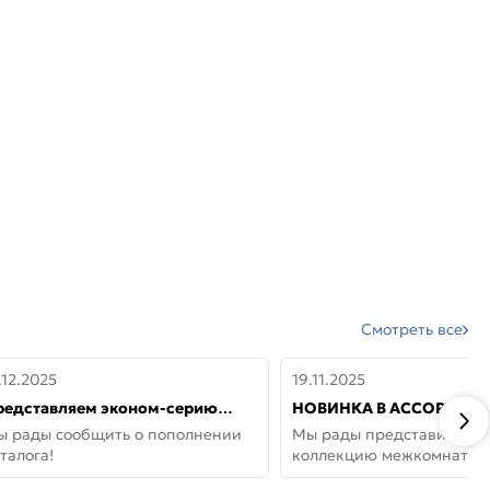
Смотреть все
.12.2025
19.11.2025
редставляем эконом-серию
НОВИНКА В АССОРТИМЕ
ерей от бренда Portika, где цена
ДВЕРИ GLOSSMAT —
ы рады сообщить о пополнении
Мы рады представить но
 значит «просто»
НЕОКЛАССИКА И УЮТ 
талога!
коллекцию межкомнатны
ДОМЕ
GlossMat (Полипропилен)