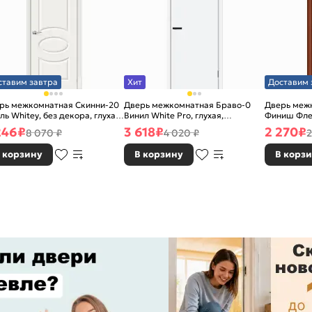
ставим завтра
Хит
Доставим 
рь межкомнатная Скинни-20
Дверь межкомнатная Браво-0
Дверь межк
ль Whitey, без декора, глухая,
Винил White Pro, глухая,
Финиш Фле
 стекла, без кромки, скиновая
каркасно-щитовая
Л-11 (ИталО
246
₽
3 618
₽
2 270
₽
8 070 ₽
4 020 ₽
2
каркасно-
 корзину
В корзину
В корз