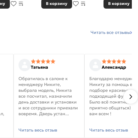
ину
В корзину
В корзину
Читать все отзывы
Татьяна
Александр
Обратилась в салоне к
Благодарю менеджер
менеджеру Никите,
Никиту за помощь в
выбрала модель, Никита
подборе красивых дв
все посчитал, назначили
подходящей фурниту
день доставки и установки
Было всё понятно, и
и все сотрудники приехали
приятно общаться) уд
л,
вовремя. Дверь устан...
вам всем !
Читать весь отзыв
Читать весь отзыв