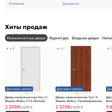
Условия
Заказать
Хиты продаж
Межкомнатные двери
Фурнитура
Входные двери
Напо
4,8
4,7
Доставим завтра
Доставим завтра
До
Дверь межкомнатная Гост-0
Дверь межкомнатная Гост-0
Две
Финиш Флекс Л-14 (Белый),
Финиш Флекс, Ламинированные
Вин
глухая, каркасно-щитовая
Л-11 (ИталОрех), глухая,
ски
2 270
₽
2 270
₽
3 
2 670 ₽
2 670 ₽
каркасно-щитовая