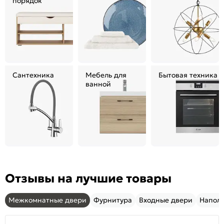
порядок
Сантехника
Мебель для
Бытовая техника
ванной
Отзывы на лучшие товары
Межкомнатные двери
Фурнитура
Входные двери
Напол