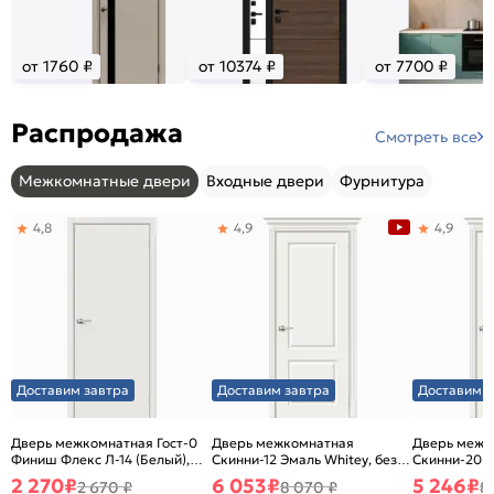
от 1760 ₽
от 10374 ₽
от 7700 ₽
Распродажа
Смотреть все
Межкомнатные двери
Входные двери
Фурнитура
4,8
4,9
4,9
Доставим завтра
Доставим завтра
Доставим з
Дверь межкомнатная Гост-0
Дверь межкомнатная
Дверь межк
Финиш Флекс Л-14 (Белый),
Скинни-12 Эмаль Whitey, без
Скинни-20 Э
глухая, каркасно-щитовая
декора, глухая, без стекла,
декора, глух
2 270
₽
6 053
₽
5 246
₽
2 670 ₽
8 070 ₽
8
без кромки, скиновая
без кромки,