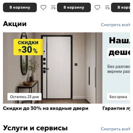
В корзину
В корзину
В корз
Акции
Смотреть все
Осталось 23 дня
Без срока
Скидки до 30% на входные двери
Гарантия л
Услуги и сервисы
Смотреть все