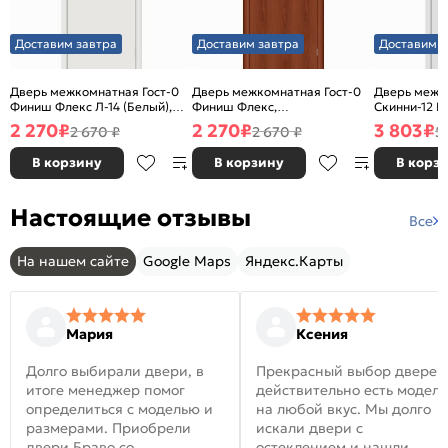
Доставим завтра
Доставим завтра
Доставим з
Дверь межкомнатная Гост-0
Дверь межкомнатная Гост-0
Дверь межк
Финиш Флекс Л-14 (Белый),
Финиш Флекс,
Скинни-12 В
глухая, каркасно-щитовая
Ламинированные Л-11
глухая, ски
2 270
₽
2 270
₽
3 803
₽
2 670 ₽
2 670 ₽
5
(ИталОрех), глухая, каркасно-
щитовая
В корзину
В корзину
В корз
Настоящие отзывы
Все
На нашем сайте
Google Maps
Яндекс.Карты
Мария
Ксения
Долго выбирали двери, в
Прекрасный выбор дверей
итоге менеджер помог
действительно есть модел
определиться с моделью и
на любой вкус. Мы долго
размерами. Приобрели
искали двери с
двери Браво со
остеклением и нашли