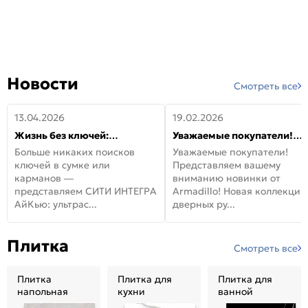
Новости
Смотреть все
13.04.2026
19.02.2026
Жизнь без ключей:
Уважаемые покупатели!
встречайте новую дверь
Представляем вашему
Больше никаких поисков
Уважаемые покупатели!
СИТИ ИНТЕГРА АйКью!
вниманию новинки от
ключей в сумке или
Представляем вашему
Armadillo!
карманов —
вниманию новинки от
представляем СИТИ ИНТЕГРА
Armadillo! Новая коллекция
АйКью: ультрас...
дверных ру...
Плитка
Смотреть все
Плитка
Плитка для
Плитка для
напольная
кухни
ванной