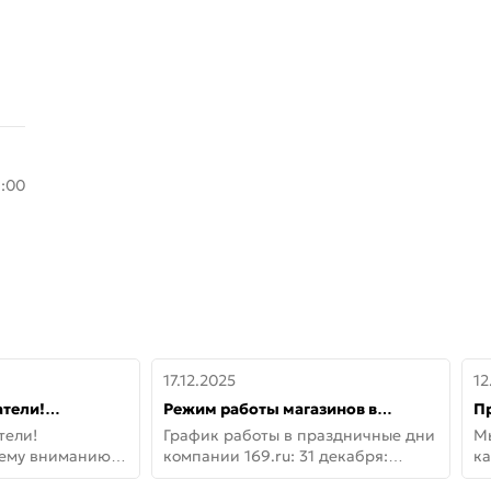
8:00
17.12.2025
12
тели!
Режим работы магазинов в
П
шему вниманию
праздничные дни с 31 декабря по
дв
тели!
График работы в праздничные дни
М
lo!
11 января
не
шему вниманию
компании 169.ru: 31 декабря:
ка
lo! Новая
Заказы, самовывоз и доставки —