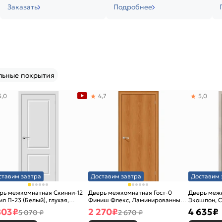
Заказать
Подробнее
льные покрытия
5,0
4,7
5,0
ставим завтра
Доставим завтра
Доставим 
рь межкомнатная Скинни-12
Дверь межкомнатная Гост-0
Дверь меж
ил П-23 (Белый), глухая,
Финиш Флекс, Ламинированные
Экошпон, C
новая
Л-12 (МиланОрех), глухая,
остекленна
803
₽
2 270
₽
4 635
₽
5 070 ₽
2 670 ₽
каркасно-щитовая