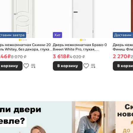
ставим завтра
Хит
Доставим 
рь межкомнатная Скинни-20
Дверь межкомнатная Браво-0
Дверь межк
ль Whitey, без декора, глухая,
Винил White Pro, глухая,
Финиш Фле
 стекла, без кромки, скиновая
каркасно-щитовая
Л-11 (ИталО
246
₽
3 618
₽
2 270
₽
8 070 ₽
4 020 ₽
2
каркасно-
 корзину
В корзину
В корз