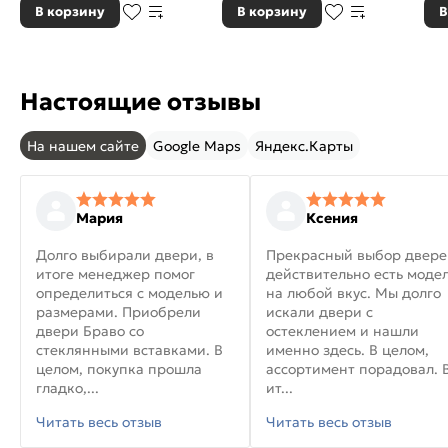
В корзину
В корзину
В
Настоящие отзывы
На нашем сайте
Google Maps
Яндекс.Карты
Мария
Ксения
Долго выбирали двери, в
Прекрасный выбор двере
итоге менеджер помог
действительно есть моде
определиться с моделью и
на любой вкус. Мы долго
размерами. Приобрели
искали двери с
двери Браво со
остеклением и нашли
стеклянными вставками. В
именно здесь. В целом,
целом, покупка прошла
ассортимент порадовал. 
гладко,...
ит...
Читать весь отзыв
Читать весь отзыв