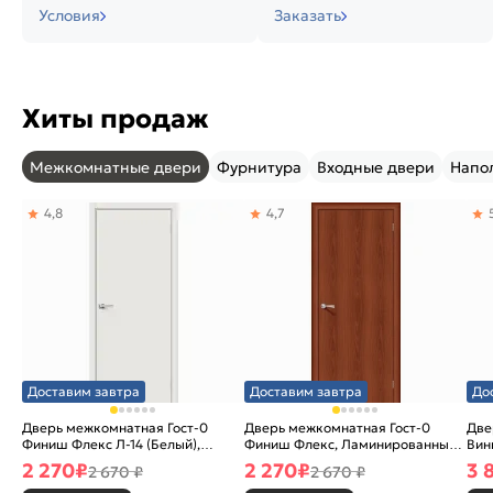
Условия
Заказать
Хиты продаж
Межкомнатные двери
Фурнитура
Входные двери
Напо
4,8
4,7
Доставим завтра
Доставим завтра
До
Дверь межкомнатная Гост-0
Дверь межкомнатная Гост-0
Две
Финиш Флекс Л-14 (Белый),
Финиш Флекс, Ламинированные
Вин
глухая, каркасно-щитовая
Л-11 (ИталОрех), глухая,
ски
2 270
₽
2 270
₽
3 
2 670 ₽
2 670 ₽
каркасно-щитовая