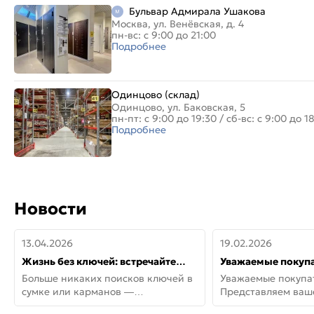
Бульвар Адмирала Ушакова
Москва, ул. Венёвская, д. 4
пн-вс: с 9:00 до 21:00
Подробнее
Одинцово (склад)
Одинцово, ул. Баковская, 5
пн-пт: с 9:00 до 19:30
/
сб-вс: с 9:00 до 1
Подробнее
Новости
13.04.2026
19.02.2026
Жизнь без ключей: встречайте
Уважаемые покупа
новую дверь СИТИ ИНТЕГРА
Представляем ва
Больше никаких поисков ключей в
Уважаемые покупа
АйКью!
новинки от Armadil
сумке или карманов —
Представляем ва
представляем СИТИ ИНТЕГРА
новинки от Armadil