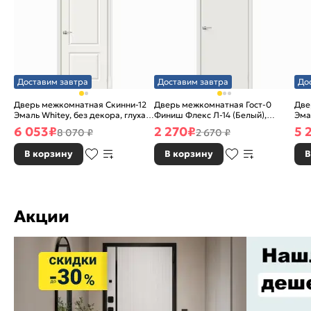
Доставим завтра
Доставим завтра
До
Дверь межкомнатная Скинни-12
Дверь межкомнатная Гост-0
Две
Эмаль Whitey, без декора, глухая,
Финиш Флекс Л-14 (Белый),
Эма
без стекла, без кромки, скиновая
глухая, каркасно-щитовая
без
6 053
₽
2 270
₽
5 
8 070 ₽
2 670 ₽
В корзину
В корзину
В
Акции