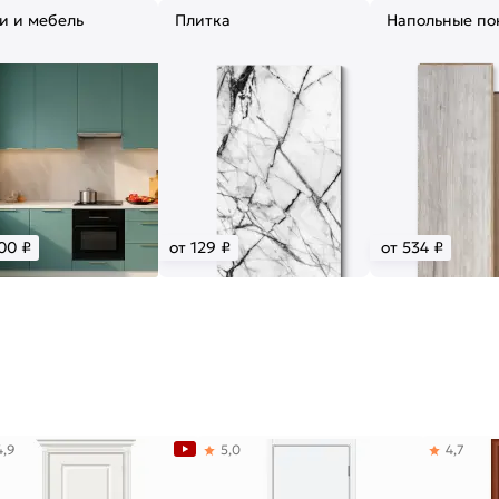
и и мебель
Плитка
Напольные по
00 ₽
от 129 ₽
от 534 ₽
4,9
5,0
4,7