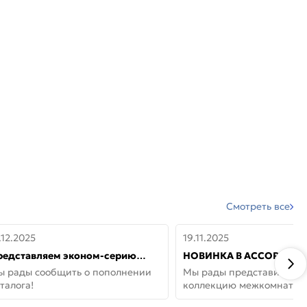
Смотреть все
.12.2025
19.11.2025
редставляем эконом-серию
НОВИНКА В АССОРТИМЕ
ерей от бренда Portika, где цена
ДВЕРИ GLOSSMAT —
ы рады сообщить о пополнении
Мы рады представить но
 значит «просто»
НЕОКЛАССИКА И УЮТ 
талога!
коллекцию межкомнатны
ДОМЕ
GlossMat (Полипропилен)