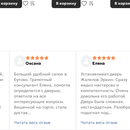
 корзину
В корзину
В корз
Оксана
Елена
й,
Большой удобный салон в
Устанавливал дверь
ли
бутово. Грамотный
Жалилов Эркин. Сразу
консультант Елена, помогла
видно мастерсво и
определится с дверью,
компетентность. Очень
ответила на все
довольна его работой.
интересующие вопросы.
Дверь была сложная,
В
Вишенкой на торте, стала
нестандартная. Разобра
достав...
подогнал под...
Читать весь отзыв
Читать весь отзыв