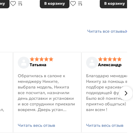
ину
В корзину
В корзину
Читать все отзывы
Татьяна
Александр
Обратилась в салоне к
Благодарю менеджер
менеджеру Никите,
Никиту за помощь в
выбрала модель, Никита
подборе красивых дв
все посчитал, назначили
подходящей фурниту
день доставки и установки
Было всё понятно, и
и все сотрудники приехали
приятно общаться) уд
л,
вовремя. Дверь устан...
вам всем !
Читать весь отзыв
Читать весь отзыв