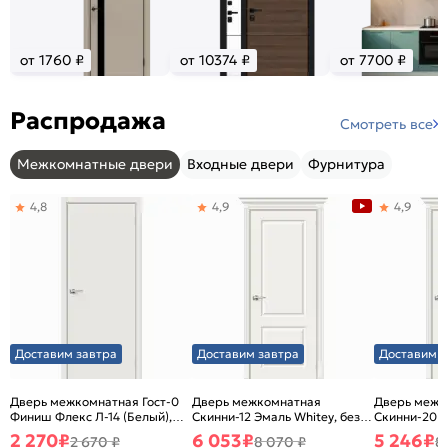
от 1760 ₽
от 10374 ₽
от 7700 ₽
Распродажа
Смотреть все
Межкомнатные двери
Входные двери
Фурнитура
4,8
4,9
4,9
Доставим завтра
Доставим завтра
Доставим з
Дверь межкомнатная Гост-0
Дверь межкомнатная
Дверь межк
Финиш Флекс Л-14 (Белый),
Скинни-12 Эмаль Whitey, без
Скинни-20 Э
глухая, каркасно-щитовая
декора, глухая, без стекла,
декора, глух
2 270
₽
6 053
₽
5 246
₽
2 670 ₽
8 070 ₽
8
без кромки, скиновая
без кромки,