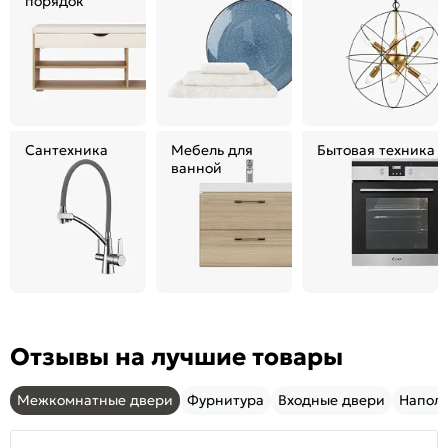
порядок
Сантехника
Мебель для
Бытовая техника
ванной
Отзывы на лучшие товары
Межкомнатные двери
Фурнитура
Входные двери
Напол