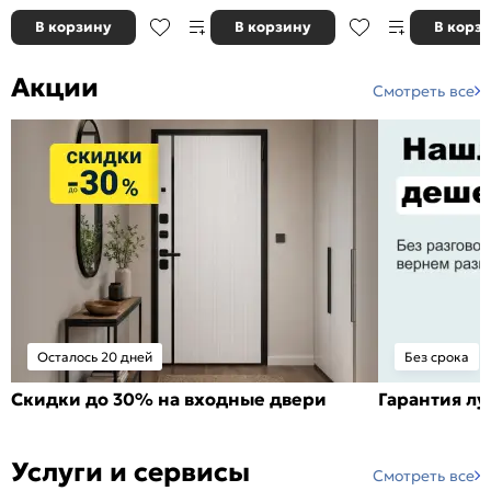
В корзину
В корзину
В корз
Акции
Смотреть все
Осталось 20 дней
Без срока
Скидки до 30% на входные двери
Гарантия л
Услуги и сервисы
Смотреть все