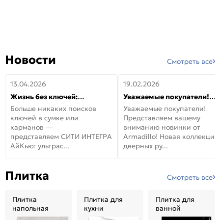
Новости
Смотреть все
13.04.2026
19.02.2026
Жизнь без ключей:
Уважаемые покупатели!
встречайте новую дверь
Представляем вашему
Больше никаких поисков
Уважаемые покупатели!
СИТИ ИНТЕГРА АйКью!
вниманию новинки от
ключей в сумке или
Представляем вашему
Armadillo!
карманов —
вниманию новинки от
представляем СИТИ ИНТЕГРА
Armadillo! Новая коллекция
АйКью: ультрас...
дверных ру...
Плитка
Смотреть все
Плитка
Плитка для
Плитка для
напольная
кухни
ванной