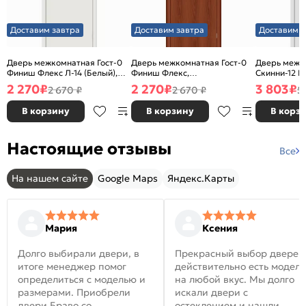
Доставим завтра
Доставим завтра
Доставим з
Дверь межкомнатная Гост-0
Дверь межкомнатная Гост-0
Дверь межк
Финиш Флекс Л-14 (Белый),
Финиш Флекс,
Скинни-12 В
глухая, каркасно-щитовая
Ламинированные Л-11
глухая, ски
2 270
₽
2 270
₽
3 803
₽
2 670 ₽
2 670 ₽
5
(ИталОрех), глухая, каркасно-
щитовая
В корзину
В корзину
В корз
Настоящие отзывы
Все
На нашем сайте
Google Maps
Яндекс.Карты
Мария
Ксения
Долго выбирали двери, в
Прекрасный выбор дверей
итоге менеджер помог
действительно есть модел
определиться с моделью и
на любой вкус. Мы долго
размерами. Приобрели
искали двери с
двери Браво со
остеклением и нашли