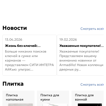
Новости
Смотреть все
13.04.2026
19.02.2026
Жизнь без ключей:
Уважаемые покупатели!
встречайте новую дверь
Представляем вашему
Больше никаких поисков
Уважаемые покупатели!
СИТИ ИНТЕГРА АйКью!
вниманию новинки от
ключей в сумке или
Представляем вашему
Armadillo!
карманов —
вниманию новинки от
представляем СИТИ ИНТЕГРА
Armadillo! Новая коллекция
АйКью: ультрас...
дверных ру...
Плитка
Смотреть все
Плитка
Плитка для
Плитка для
напольная
кухни
ванной