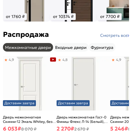
от 1760 ₽
от 10374 ₽
от 7700 ₽
Распродажа
Смотреть все
Межкомнатные двери
Входные двери
Фурнитура
4,9
4,8
4,9
Доставим завтра
Доставим завтра
Доставим з
Дверь межкомнатная
Дверь межкомнатная Гост-0
Дверь межк
Скинни-12 Эмаль Whitey, без
Финиш Флекс Л-14 (Белый),
Скинни-20 Э
декора, глухая, без стекла,
глухая, каркасно-щитовая
декора, глух
6 053
₽
2 270
₽
5 246
₽
8 070 ₽
2 670 ₽
8
без кромки, скиновая
без кромки,