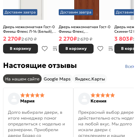
Доставим завтра
Доставим завтра
Доставим з
Дверь межкомнатная Гост-0
Дверь межкомнатная Гост-0
Дверь межк
Финиш Флекс Л-14 (Белый),
Финиш Флекс,
Скинни-12 В
глухая, каркасно-щитовая
Ламинированные Л-11
глухая, ски
2 270
₽
2 270
₽
3 803
₽
2 670 ₽
2 670 ₽
5
(ИталОрех), глухая, каркасно-
щитовая
В корзину
В корзину
В корз
Настоящие отзывы
Все
На нашем сайте
Google Maps
Яндекс.Карты
Мария
Ксения
Долго выбирали двери, в
Прекрасный выбор дверей
итоге менеджер помог
действительно есть модел
определиться с моделью и
на любой вкус. Мы долго
размерами. Приобрели
искали двери с
двери Браво со
остеклением и нашли