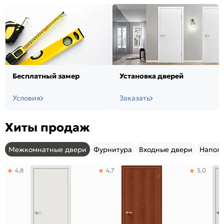
Бесплатный замер
Установка дверей
Условия
Заказать
Хиты продаж
Межкомнатные двери
Фурнитура
Входные двери
Напол
4,8
4,7
5,0