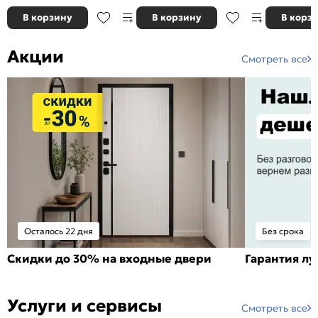
В корзину
В корзину
В корз
Акции
Смотреть все
Осталось 22 дня
Без срока
Скидки до 30% на входные двери
Гарантия л
Услуги и сервисы
Смотреть все