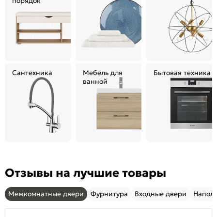
порядок
Сантехника
Мебель для
Бытовая техника
ванной
Отзывы на лучшие товары
Межкомнатные двери
Фурнитура
Входные двери
Напол