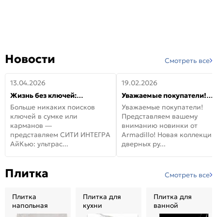
Новости
Смотреть все
13.04.2026
19.02.2026
Жизнь без ключей:
Уважаемые покупатели!
встречайте новую дверь
Представляем вашему
Больше никаких поисков
Уважаемые покупатели!
СИТИ ИНТЕГРА АйКью!
вниманию новинки от
ключей в сумке или
Представляем вашему
Armadillo!
карманов —
вниманию новинки от
представляем СИТИ ИНТЕГРА
Armadillo! Новая коллекция
АйКью: ультрас...
дверных ру...
Плитка
Смотреть все
Плитка
Плитка для
Плитка для
напольная
кухни
ванной