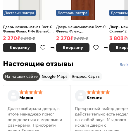
Доставим завтра
Доставим завтра
Доставим з
Дверь межкомнатная Гост-0
Дверь межкомнатная Гост-0
Дверь межк
Финиш Флекс Л-14 (Белый),
Финиш Флекс,
Скинни-12 В
глухая, каркасно-щитовая
Ламинированные Л-11
глухая, ски
2 270
₽
2 270
₽
3 803
₽
2 670 ₽
2 670 ₽
5
(ИталОрех), глухая, каркасно-
щитовая
В корзину
В корзину
В корз
Настоящие отзывы
Все
На нашем сайте
Google Maps
Яндекс.Карты
Мария
Ксения
Долго выбирали двери, в
Прекрасный выбор дверей
итоге менеджер помог
действительно есть модел
определиться с моделью и
на любой вкус. Мы долго
размерами. Приобрели
искали двери с
двери Браво со
остеклением и нашли