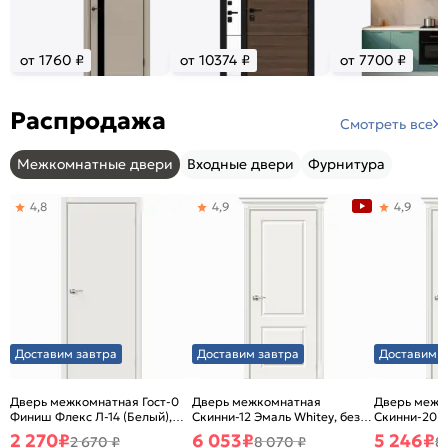
от 1760 ₽
от 10374 ₽
от 7700 ₽
Распродажа
Смотреть все
Межкомнатные двери
Входные двери
Фурнитура
4,8
4,9
4,9
Доставим завтра
Доставим завтра
Доставим з
Дверь межкомнатная Гост-0
Дверь межкомнатная
Дверь межк
Финиш Флекс Л-14 (Белый),
Скинни-12 Эмаль Whitey, без
Скинни-20 Э
глухая, каркасно-щитовая
декора, глухая, без стекла,
декора, глух
2 270
₽
6 053
₽
5 246
₽
2 670 ₽
8 070 ₽
8
без кромки, скиновая
без кромки,