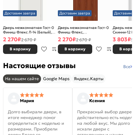
Доставим завтра
Доставим завтра
Доставим з
Дверь межкомнатная Гост-0
Дверь межкомнатная Гост-0
Дверь межк
Финиш Флекс Л-14 (Белый),
Финиш Флекс,
Скинни-12 В
глухая, каркасно-щитовая
Ламинированные Л-11
глухая, ски
2 270
₽
2 270
₽
3 803
₽
2 670 ₽
2 670 ₽
5
(ИталОрех), глухая, каркасно-
щитовая
В корзину
В корзину
В корз
Настоящие отзывы
Все
На нашем сайте
Google Maps
Яндекс.Карты
Мария
Ксения
Долго выбирали двери, в
Прекрасный выбор дверей
итоге менеджер помог
действительно есть модел
определиться с моделью и
на любой вкус. Мы долго
размерами. Приобрели
искали двери с
двери Браво со
остеклением и нашли