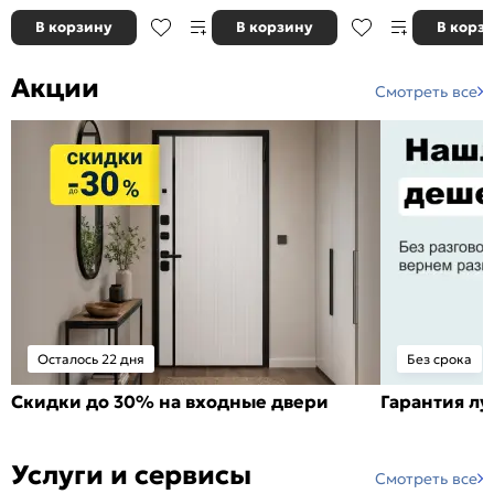
В корзину
В корзину
В корз
Акции
Смотреть все
Осталось 22 дня
Без срока
Скидки до 30% на входные двери
Гарантия л
Услуги и сервисы
Смотреть все