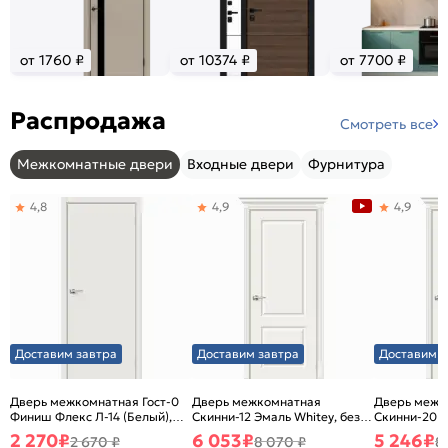
от 1760 ₽
от 10374 ₽
от 7700 ₽
Распродажа
Смотреть все
Межкомнатные двери
Входные двери
Фурнитура
4,8
4,9
4,9
Доставим завтра
Доставим завтра
Доставим з
Дверь межкомнатная Гост-0
Дверь межкомнатная
Дверь межк
Финиш Флекс Л-14 (Белый),
Скинни-12 Эмаль Whitey, без
Скинни-20 Э
глухая, каркасно-щитовая
декора, глухая, без стекла,
декора, глух
2 270
₽
6 053
₽
5 246
₽
2 670 ₽
8 070 ₽
8
без кромки, скиновая
без кромки,