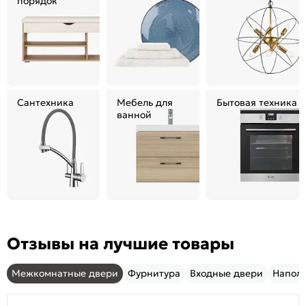
порядок
Сантехника
Мебель для
Бытовая техника
ванной
Отзывы на лучшие товары
Межкомнатные двери
Фурнитура
Входные двери
Напол