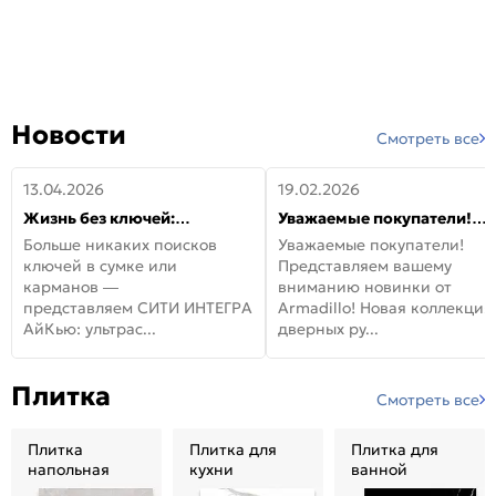
Новости
Смотреть все
13.04.2026
19.02.2026
Жизнь без ключей:
Уважаемые покупатели!
встречайте новую дверь
Представляем вашему
Больше никаких поисков
Уважаемые покупатели!
СИТИ ИНТЕГРА АйКью!
вниманию новинки от
ключей в сумке или
Представляем вашему
Armadillo!
карманов —
вниманию новинки от
представляем СИТИ ИНТЕГРА
Armadillo! Новая коллекция
АйКью: ультрас...
дверных ру...
Плитка
Смотреть все
Плитка
Плитка для
Плитка для
напольная
кухни
ванной