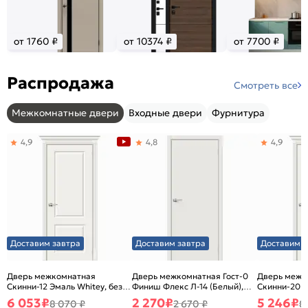
от 1760 ₽
от 10374 ₽
от 7700 ₽
Распродажа
Смотреть все
Межкомнатные двери
Входные двери
Фурнитура
4,9
4,8
4,9
Доставим завтра
Доставим завтра
Доставим з
Дверь межкомнатная
Дверь межкомнатная Гост-0
Дверь межк
Скинни-12 Эмаль Whitey, без
Финиш Флекс Л-14 (Белый),
Скинни-20 Э
декора, глухая, без стекла,
глухая, каркасно-щитовая
декора, глух
6 053
₽
2 270
₽
5 246
₽
8 070 ₽
2 670 ₽
8
без кромки, скиновая
без кромки,