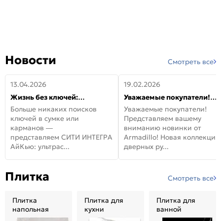
Новости
Смотреть все
13.04.2026
19.02.2026
Жизнь без ключей:
Уважаемые покупатели!
встречайте новую дверь
Представляем вашему
Больше никаких поисков
Уважаемые покупатели!
СИТИ ИНТЕГРА АйКью!
вниманию новинки от
ключей в сумке или
Представляем вашему
Armadillo!
карманов —
вниманию новинки от
представляем СИТИ ИНТЕГРА
Armadillo! Новая коллекция
АйКью: ультрас...
дверных ру...
Плитка
Смотреть все
Плитка
Плитка для
Плитка для
напольная
кухни
ванной