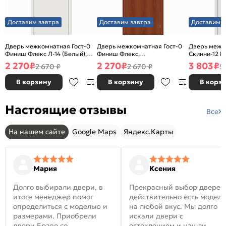
Доставим завтра
Доставим завтра
Доставим з
Дверь межкомнатная Гост-0
Дверь межкомнатная Гост-0
Дверь межк
Финиш Флекс Л-14 (Белый),
Финиш Флекс,
Скинни-12 В
глухая, каркасно-щитовая
Ламинированные Л-11
глухая, ски
2 270
₽
2 270
₽
3 803
₽
2 670 ₽
2 670 ₽
5
(ИталОрех), глухая, каркасно-
щитовая
В корзину
В корзину
В корз
Настоящие отзывы
Все
На нашем сайте
Google Maps
Яндекс.Карты
Мария
Ксения
Долго выбирали двери, в
Прекрасный выбор дверей
итоге менеджер помог
действительно есть модел
определиться с моделью и
на любой вкус. Мы долго
размерами. Приобрели
искали двери с
двери Браво со
остеклением и нашли