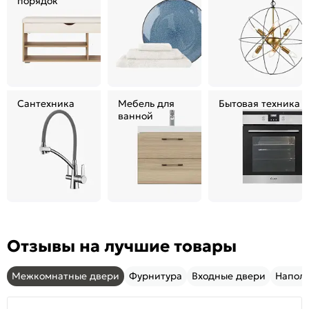
порядок
Сантехника
Мебель для
Бытовая техника
ванной
Отзывы на лучшие товары
Межкомнатные двери
Фурнитура
Входные двери
Напол