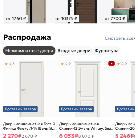
от 1760 ₽
от 10374 ₽
от 7700 ₽
Распродажа
Смотреть все
Межкомнатные двери
Входные двери
Фурнитура
4,8
4,9
4,9
Доставим завтра
Доставим завтра
Доставим з
Дверь межкомнатная Гост-0
Дверь межкомнатная
Дверь межк
Финиш Флекс Л-14 (Белый),
Скинни-12 Эмаль Whitey, без
Скинни-20 Э
глухая, каркасно-щитовая
декора, глухая, без стекла,
декора, глух
2 270
₽
6 053
₽
5 246
₽
2 670 ₽
8 070 ₽
8
без кромки, скиновая
без кромки,