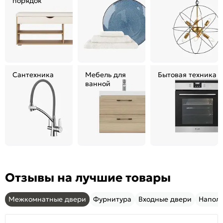
порядок
Сантехника
Мебель для
Бытовая техника
ванной
Отзывы на лучшие товары
Межкомнатные двери
Фурнитура
Входные двери
Напол