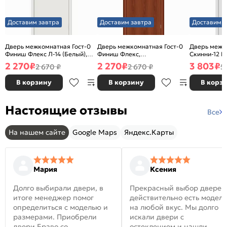
Доставим завтра
Доставим завтра
Доставим з
Дверь межкомнатная Гост-0
Дверь межкомнатная Гост-0
Дверь межк
Финиш Флекс Л-14 (Белый),
Финиш Флекс,
Скинни-12 В
глухая, каркасно-щитовая
Ламинированные Л-11
глухая, ски
2 270
₽
2 270
₽
3 803
₽
2 670 ₽
2 670 ₽
5
(ИталОрех), глухая, каркасно-
щитовая
В корзину
В корзину
В корз
Настоящие отзывы
Все
На нашем сайте
Google Maps
Яндекс.Карты
Мария
Ксения
Долго выбирали двери, в
Прекрасный выбор дверей
итоге менеджер помог
действительно есть модел
определиться с моделью и
на любой вкус. Мы долго
размерами. Приобрели
искали двери с
двери Браво со
остеклением и нашли