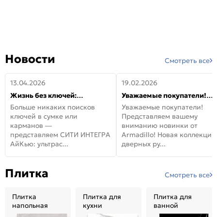
Новости
Смотреть все
13.04.2026
19.02.2026
Жизнь без ключей:
Уважаемые покупатели!
встречайте новую дверь
Представляем вашему
Больше никаких поисков
Уважаемые покупатели!
СИТИ ИНТЕГРА АйКью!
вниманию новинки от
ключей в сумке или
Представляем вашему
Armadillo!
карманов —
вниманию новинки от
представляем СИТИ ИНТЕГРА
Armadillo! Новая коллекция
АйКью: ультрас...
дверных ру...
Плитка
Смотреть все
Плитка
Плитка для
Плитка для
напольная
кухни
ванной