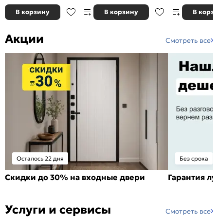
В корзину
В корзину
В корз
Акции
Смотреть все
Осталось 22 дня
Без срока
Скидки до 30% на входные двери
Гарантия л
Услуги и сервисы
Смотреть все