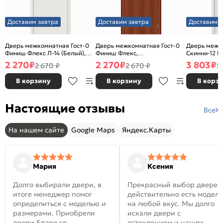
Доставим завтра
Доставим завтра
Доставим з
Дверь межкомнатная Гост-0
Дверь межкомнатная Гост-0
Дверь межк
Финиш Флекс Л-14 (Белый),
Финиш Флекс,
Скинни-12 В
глухая, каркасно-щитовая
Ламинированные Л-11
глухая, ски
2 270
₽
2 270
₽
3 803
₽
2 670 ₽
2 670 ₽
5
(ИталОрех), глухая, каркасно-
щитовая
В корзину
В корзину
В корз
Настоящие отзывы
Все
На нашем сайте
Google Maps
Яндекс.Карты
Мария
Ксения
Долго выбирали двери, в
Прекрасный выбор дверей
итоге менеджер помог
действительно есть модел
определиться с моделью и
на любой вкус. Мы долго
размерами. Приобрели
искали двери с
двери Браво со
остеклением и нашли