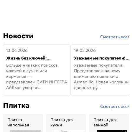
Новости
Смотреть все
13.04.2026
19.02.2026
Жизнь без ключей:
Уважаемые покупатели!
встречайте новую дверь
Представляем вашему
Больше никаких поисков
Уважаемые покупатели!
СИТИ ИНТЕГРА АйКью!
вниманию новинки от
ключей в сумке или
Представляем вашему
Armadillo!
карманов —
вниманию новинки от
представляем СИТИ ИНТЕГРА
Armadillo! Новая коллекция
АйКью: ультрас...
дверных ру...
Плитка
Смотреть все
Плитка
Плитка для
Плитка для
напольная
кухни
ванной