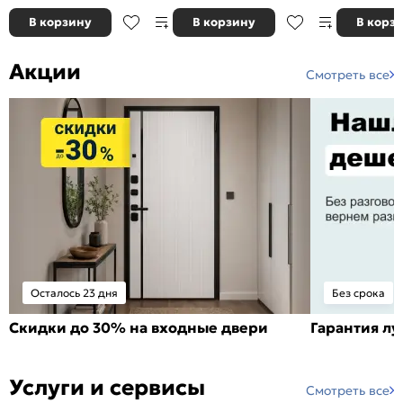
В корзину
В корзину
В корз
Акции
Смотреть все
Осталось 23 дня
Без срока
Скидки до 30% на входные двери
Гарантия л
Услуги и сервисы
Смотреть все