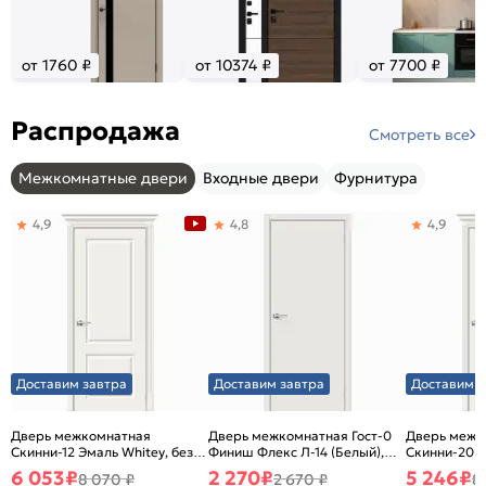
от 1760 ₽
от 10374 ₽
от 7700 ₽
Распродажа
Смотреть все
Межкомнатные двери
Входные двери
Фурнитура
4,9
4,8
4,9
Доставим завтра
Доставим завтра
Доставим з
Дверь межкомнатная
Дверь межкомнатная Гост-0
Дверь межк
Скинни-12 Эмаль Whitey, без
Финиш Флекс Л-14 (Белый),
Скинни-20 Э
декора, глухая, без стекла,
глухая, каркасно-щитовая
декора, глух
6 053
₽
2 270
₽
5 246
₽
8 070 ₽
2 670 ₽
8
без кромки, скиновая
без кромки,