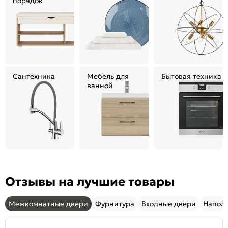
порядок
Сантехника
Мебель для
Бытовая техника
ванной
Отзывы на лучшие товары
Межкомнатные двери
Фурнитура
Входные двери
Напол