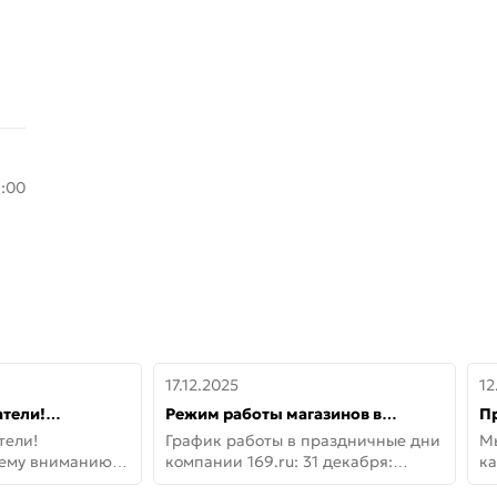
8:00
17.12.2025
12
тели!
Режим работы магазинов в
П
шему вниманию
праздничные дни с 31 декабря по
дв
тели!
График работы в праздничные дни
М
lo!
11 января
не
шему вниманию
компании 169.ru: 31 декабря:
ка
lo! Новая
Заказы, самовывоз и доставки —