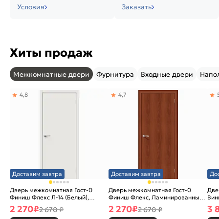
Условия
Заказать
Хиты продаж
Межкомнатные двери
Фурнитура
Входные двери
Напо
4,8
4,7
Доставим завтра
Доставим завтра
До
Дверь межкомнатная Гост-0
Дверь межкомнатная Гост-0
Две
Финиш Флекс Л-14 (Белый),
Финиш Флекс, Ламинированные
Вин
глухая, каркасно-щитовая
Л-11 (ИталОрех), глухая,
ски
2 270
₽
2 270
₽
3 
2 670 ₽
2 670 ₽
каркасно-щитовая