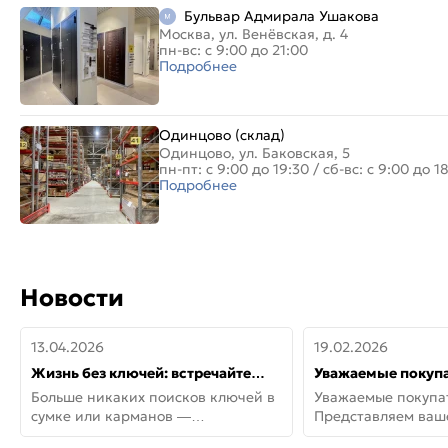
Бульвар Адмирала Ушакова
Москва, ул. Венёвская, д. 4
пн-вс: с 9:00 до 21:00
Подробнее
Одинцово (склад)
Одинцово, ул. Баковская, 5
пн-пт: с 9:00 до 19:30
/
сб-вс: с 9:00 до 1
Подробнее
Новости
13.04.2026
19.02.2026
Жизнь без ключей: встречайте
Уважаемые покупа
новую дверь СИТИ ИНТЕГРА
Представляем ва
Больше никаких поисков ключей в
Уважаемые покупа
АйКью!
новинки от Armadil
сумке или карманов —
Представляем ва
представляем СИТИ ИНТЕГРА
новинки от Armadil