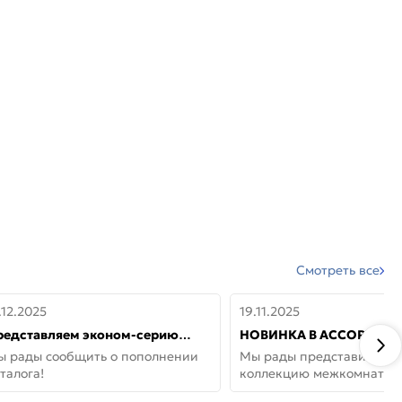
Смотреть все
.12.2025
19.11.2025
редставляем эконом-серию
НОВИНКА В АССОРТИМЕ
ерей от бренда Portika, где цена
ДВЕРИ GLOSSMAT —
ы рады сообщить о пополнении
Мы рады представить но
 значит «просто»
НЕОКЛАССИКА И УЮТ 
талога!
коллекцию межкомнатны
ДОМЕ
GlossMat (Полипропилен)