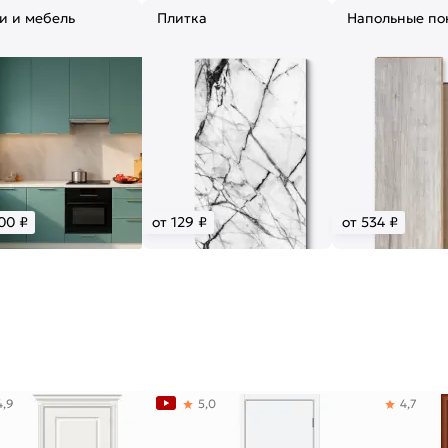
и и мебель
Плитка
Напольные по
00 ₽
от 129 ₽
от 534 ₽
4,9
5,0
4,7