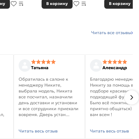
ину
В корзину
В корзину
Читать все отзывы
Татьяна
Александр
Обратилась в салоне к
Благодарю менеджер
менеджеру Никите,
Никиту за помощь в
выбрала модель, Никита
подборе красивых дв
все посчитал, назначили
подходящей фурниту
день доставки и установки
Было всё понятно, и
и все сотрудники приехали
приятно общаться) уд
л,
вовремя. Дверь устан...
вам всем !
Читать весь отзыв
Читать весь отзыв