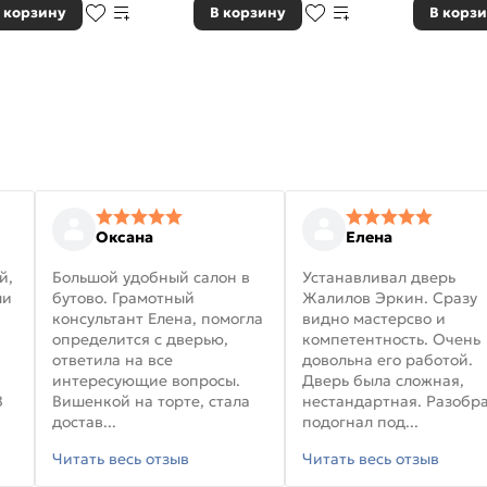
 корзину
В корзину
В корз
Оксана
Елена
й,
Большой удобный салон в
Устанавливал дверь
ли
бутово. Грамотный
Жалилов Эркин. Сразу
консультант Елена, помогла
видно мастерсво и
определится с дверью,
компетентность. Очень
ответила на все
довольна его работой.
интересующие вопросы.
Дверь была сложная,
В
Вишенкой на торте, стала
нестандартная. Разобра
достав...
подогнал под...
Читать весь отзыв
Читать весь отзыв