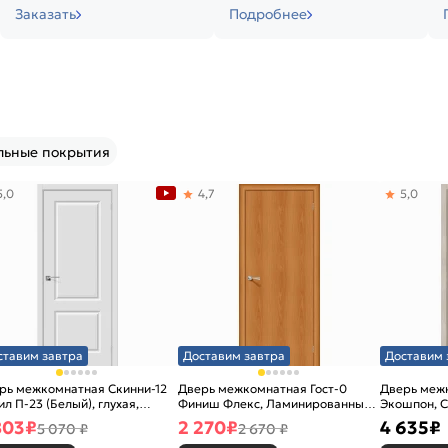
Заказать
Подробнее
льные покрытия
5,0
4,7
5,0
ставим завтра
Доставим завтра
Доставим 
рь межкомнатная Скинни-12
Дверь межкомнатная Гост-0
Дверь меж
ил П-23 (Белый), глухая,
Финиш Флекс, Ламинированные
Экошпон, C
новая
Л-12 (МиланОрех), глухая,
остекленна
803
₽
2 270
₽
4 635
₽
5 070 ₽
2 670 ₽
каркасно-щитовая