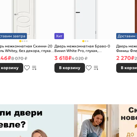
ставим завтра
Хит
Доставим 
рь межкомнатная Скинни-20
Дверь межкомнатная Браво-0
Дверь межк
ль Whitey, без декора, глухая,
Винил White Pro, глухая,
Финиш Фле
 стекла, без кромки, скиновая
каркасно-щитовая
Л-11 (ИталО
246
₽
3 618
₽
2 270
₽
8 070 ₽
4 020 ₽
2
каркасно-
 корзину
В корзину
В корз