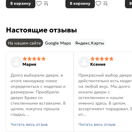
В корзину
В корзину
В
Настоящие отзывы
На нашем сайте
Google Maps
Яндекс.Карты
Мария
Ксения
Долго выбирали двери, в
Прекрасный выбор двере
итоге менеджер помог
действительно есть моде
определиться с моделью и
на любой вкус. Мы долго
размерами. Приобрели
искали двери с
двери Браво со
остеклением и нашли
стеклянными вставками. В
именно здесь. В целом,
целом, покупка прошла
ассортимент порадовал. 
гладко,...
ит...
Читать весь отзыв
Читать весь отзыв