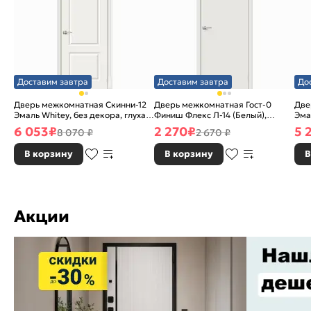
Доставим завтра
Доставим завтра
До
Дверь межкомнатная Скинни-12
Дверь межкомнатная Гост-0
Две
Эмаль Whitey, без декора, глухая,
Финиш Флекс Л-14 (Белый),
Эма
без стекла, без кромки, скиновая
глухая, каркасно-щитовая
без
6 053
₽
2 270
₽
5 
8 070 ₽
2 670 ₽
В корзину
В корзину
В
Акции