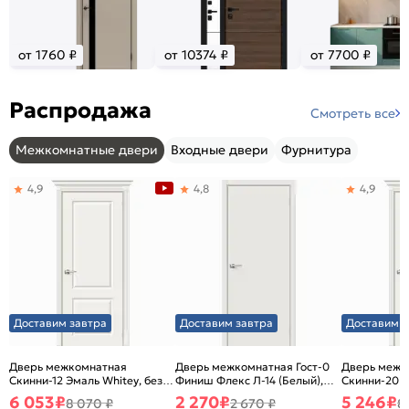
от 1760 ₽
от 10374 ₽
от 7700 ₽
Распродажа
Смотреть все
Межкомнатные двери
Входные двери
Фурнитура
4,9
4,8
4,9
Доставим завтра
Доставим завтра
Доставим з
Дверь межкомнатная
Дверь межкомнатная Гост-0
Дверь межк
Скинни-12 Эмаль Whitey, без
Финиш Флекс Л-14 (Белый),
Скинни-20 Э
декора, глухая, без стекла,
глухая, каркасно-щитовая
декора, глух
6 053
₽
2 270
₽
5 246
₽
8 070 ₽
2 670 ₽
8
без кромки, скиновая
без кромки,