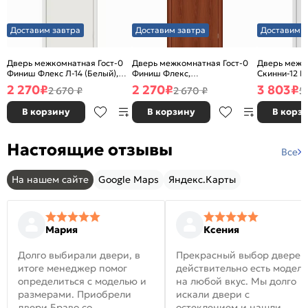
Доставим завтра
Доставим завтра
Доставим з
Дверь межкомнатная Гост-0
Дверь межкомнатная Гост-0
Дверь межк
Финиш Флекс Л-14 (Белый),
Финиш Флекс,
Скинни-12 В
глухая, каркасно-щитовая
Ламинированные Л-11
глухая, ски
2 270
₽
2 270
₽
3 803
₽
2 670 ₽
2 670 ₽
5
(ИталОрех), глухая, каркасно-
щитовая
В корзину
В корзину
В корз
Настоящие отзывы
Все
На нашем сайте
Google Maps
Яндекс.Карты
Мария
Ксения
Долго выбирали двери, в
Прекрасный выбор дверей
итоге менеджер помог
действительно есть модел
определиться с моделью и
на любой вкус. Мы долго
размерами. Приобрели
искали двери с
двери Браво со
остеклением и нашли