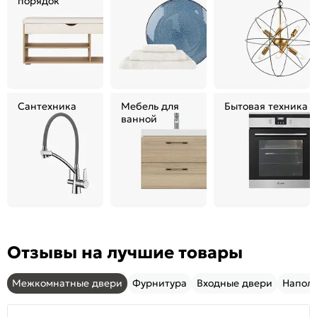
порядок
Сантехника
Мебель для
Бытовая техника
ванной
Отзывы на лучшие товары
Межкомнатные двери
Фурнитура
Входные двери
Напол