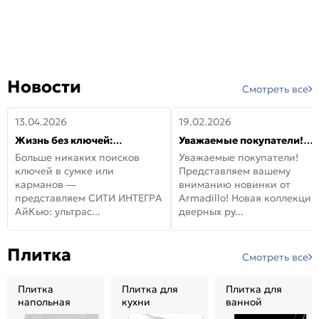
Новости
Смотреть все
13.04.2026
19.02.2026
Жизнь без ключей:
Уважаемые покупатели!
встречайте новую дверь
Представляем вашему
Больше никаких поисков
Уважаемые покупатели!
СИТИ ИНТЕГРА АйКью!
вниманию новинки от
ключей в сумке или
Представляем вашему
Armadillo!
карманов —
вниманию новинки от
представляем СИТИ ИНТЕГРА
Armadillo! Новая коллекция
АйКью: ультрас...
дверных ру...
Плитка
Смотреть все
Плитка
Плитка для
Плитка для
напольная
кухни
ванной