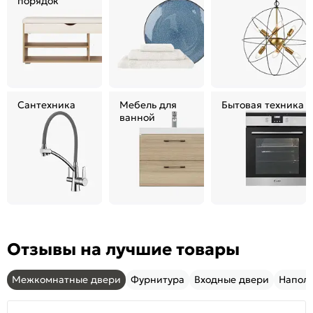
порядок
Сантехника
Мебель для
Бытовая техника
ванной
Отзывы на лучшие товары
Межкомнатные двери
Фурнитура
Входные двери
Напол