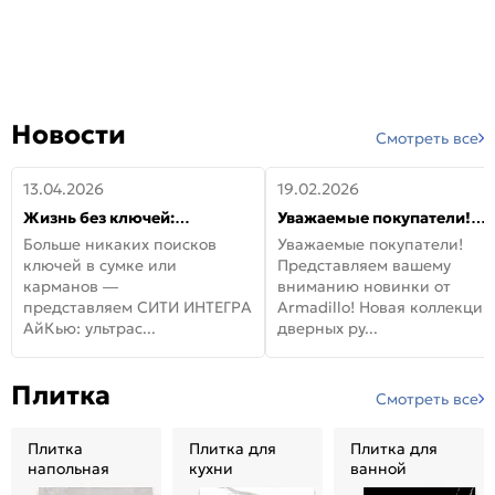
Новости
Смотреть все
13.04.2026
19.02.2026
Жизнь без ключей:
Уважаемые покупатели!
встречайте новую дверь
Представляем вашему
Больше никаких поисков
Уважаемые покупатели!
СИТИ ИНТЕГРА АйКью!
вниманию новинки от
ключей в сумке или
Представляем вашему
Armadillo!
карманов —
вниманию новинки от
представляем СИТИ ИНТЕГРА
Armadillo! Новая коллекция
АйКью: ультрас...
дверных ру...
Плитка
Смотреть все
Плитка
Плитка для
Плитка для
напольная
кухни
ванной