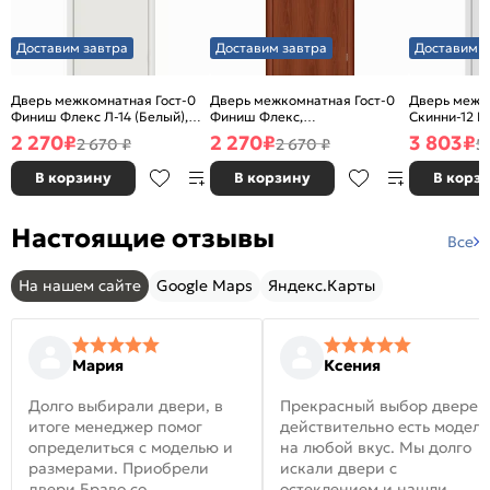
Доставим завтра
Доставим завтра
Доставим з
Дверь межкомнатная Гост-0
Дверь межкомнатная Гост-0
Дверь межк
Финиш Флекс Л-14 (Белый),
Финиш Флекс,
Скинни-12 В
глухая, каркасно-щитовая
Ламинированные Л-11
глухая, ски
2 270
₽
2 270
₽
3 803
₽
2 670 ₽
2 670 ₽
5
(ИталОрех), глухая, каркасно-
щитовая
В корзину
В корзину
В корз
Настоящие отзывы
Все
На нашем сайте
Google Maps
Яндекс.Карты
Мария
Ксения
Долго выбирали двери, в
Прекрасный выбор дверей
итоге менеджер помог
действительно есть модел
определиться с моделью и
на любой вкус. Мы долго
размерами. Приобрели
искали двери с
двери Браво со
остеклением и нашли