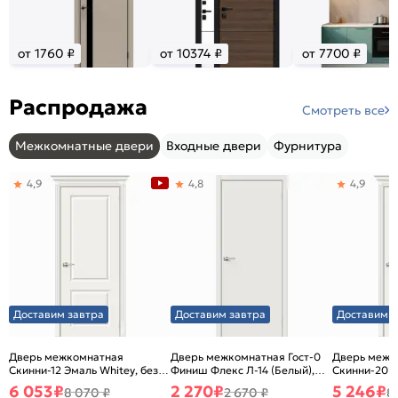
от 1760 ₽
от 10374 ₽
от 7700 ₽
Распродажа
Смотреть все
Межкомнатные двери
Входные двери
Фурнитура
4,9
4,8
4,9
Доставим завтра
Доставим завтра
Доставим з
Дверь межкомнатная
Дверь межкомнатная Гост-0
Дверь межк
Скинни-12 Эмаль Whitey, без
Финиш Флекс Л-14 (Белый),
Скинни-20 Э
декора, глухая, без стекла,
глухая, каркасно-щитовая
декора, глух
6 053
₽
2 270
₽
5 246
₽
8 070 ₽
2 670 ₽
8
без кромки, скиновая
без кромки,