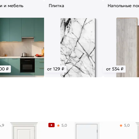
и и мебель
Плитка
Напольные по
00 ₽
от 129 ₽
от 534 ₽
4,9
5,0
5,0