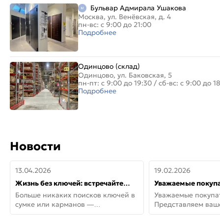
Бульвар Адмирала Ушакова
Москва, ул. Венёвская, д. 4
пн-вс: с 9:00 до 21:00
Подробнее
Одинцово (склад)
Одинцово, ул. Баковская, 5
пн-пт: с 9:00 до 19:30
/
сб-вс: с 9:00 до 1
Подробнее
Новости
13.04.2026
19.02.2026
Жизнь без ключей: встречайте
Уважаемые покупа
новую дверь СИТИ ИНТЕГРА
Представляем ва
Больше никаких поисков ключей в
Уважаемые покупа
АйКью!
новинки от Armadil
сумке или карманов —
Представляем ва
представляем СИТИ ИНТЕГРА
новинки от Armadil