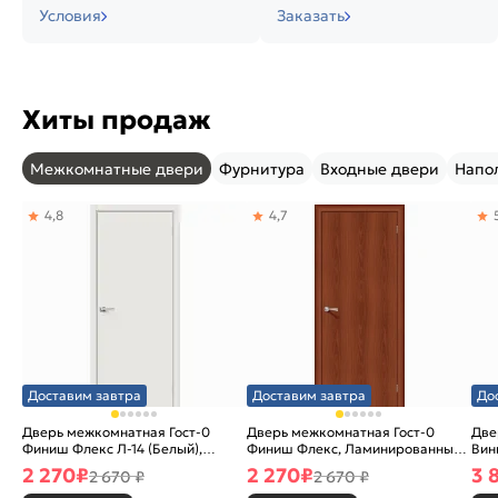
Условия
Заказать
Хиты продаж
Межкомнатные двери
Фурнитура
Входные двери
Напо
4,8
4,7
Доставим завтра
Доставим завтра
До
Дверь межкомнатная Гост-0
Дверь межкомнатная Гост-0
Две
Финиш Флекс Л-14 (Белый),
Финиш Флекс, Ламинированные
Вин
глухая, каркасно-щитовая
Л-11 (ИталОрех), глухая,
ски
2 270
₽
2 270
₽
3 
2 670 ₽
2 670 ₽
каркасно-щитовая