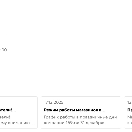
8:00
17.12.2025
12
тели!
Режим работы магазинов в
П
шему вниманию
праздничные дни с 31 декабря по
дв
тели!
График работы в праздничные дни
М
lo!
11 января
не
шему вниманию
компании 169.ru: 31 декабря:
ка
lo! Новая
Заказы, самовывоз и доставки —