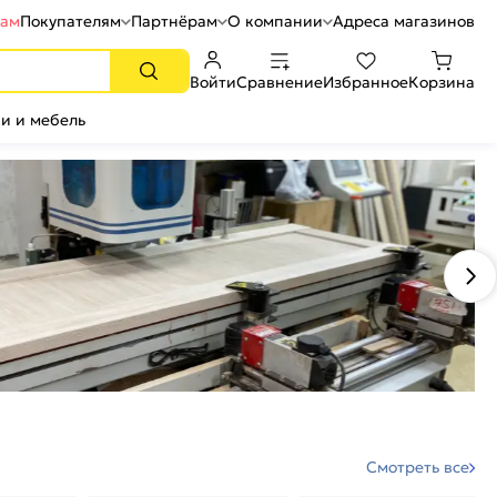
рам
Покупателям
Партнёрам
О компании
Адреса магазинов
Войти
Сравнение
Избранное
Корзина
и и мебель
Смотреть все