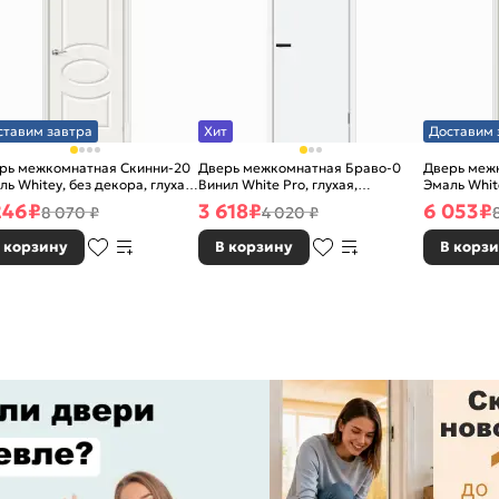
ставим завтра
Хит
Доставим 
рь межкомнатная Скинни-20
Дверь межкомнатная Браво-0
Дверь меж
ль Whitey, без декора, глухая,
Винил White Pro, глухая,
Эмаль White
 стекла, без кромки, скиновая
каркасно-щитовая
без стекла
246
₽
3 618
₽
6 053
₽
8 070 ₽
4 020 ₽
 корзину
В корзину
В корз