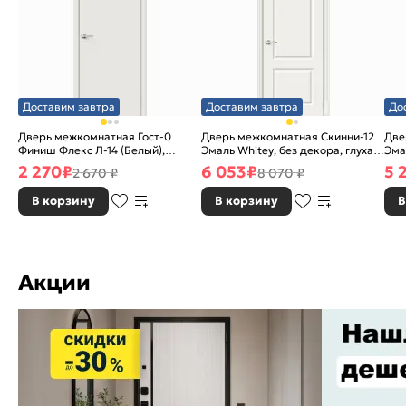
Доставим завтра
Доставим завтра
До
Дверь межкомнатная Гост-0
Дверь межкомнатная Скинни-12
Две
Финиш Флекс Л-14 (Белый),
Эмаль Whitey, без декора, глухая,
Эма
глухая, каркасно-щитовая
без стекла, без кромки, скиновая
без
2 270
₽
6 053
₽
5 
2 670 ₽
8 070 ₽
В корзину
В корзину
В
Акции