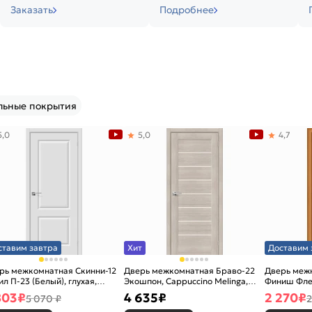
Заказать
Подробнее
льные покрытия
5,0
5,0
4,7
ставим завтра
Хит
Доставим 
рь межкомнатная Скинни-12
Дверь межкомнатная Браво-22
Дверь межк
ил П-23 (Белый), глухая,
Экошпон, Cappuccino Melinga,
Финиш Фле
новая
остекленная, magic fog, царговая
Л-12 (Милан
803
₽
4 635
₽
2 270
₽
5 070 ₽
2
каркасно-