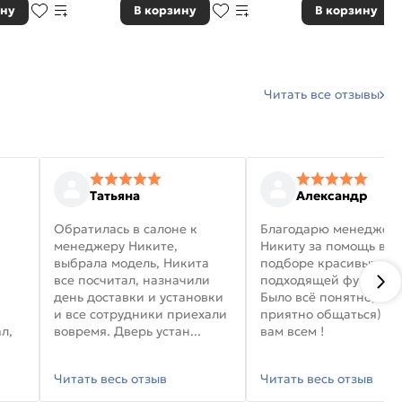
ину
В корзину
В корзину
Читать все отзывы
Татьяна
Александр
Обратилась в салоне к
Благодарю менеджер
менеджеру Никите,
Никиту за помощь в
выбрала модель, Никита
подборе красивых дв
все посчитал, назначили
подходящей фурниту
день доставки и установки
Было всё понятно, и
и все сотрудники приехали
приятно общаться) уд
л,
вовремя. Дверь устан...
вам всем !
Читать весь отзыв
Читать весь отзыв