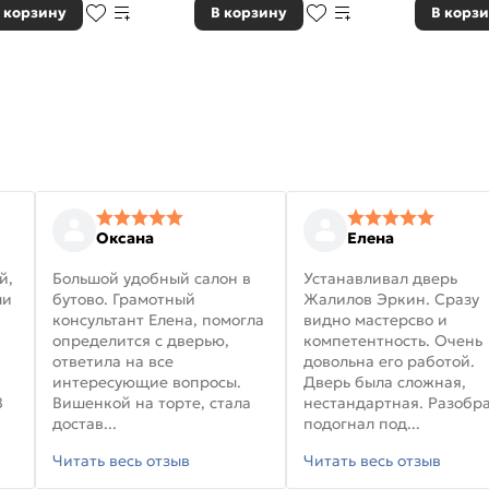
 корзину
В корзину
В корз
Оксана
Елена
й,
Большой удобный салон в
Устанавливал дверь
ли
бутово. Грамотный
Жалилов Эркин. Сразу
консультант Елена, помогла
видно мастерсво и
определится с дверью,
компетентность. Очень
ответила на все
довольна его работой.
интересующие вопросы.
Дверь была сложная,
В
Вишенкой на торте, стала
нестандартная. Разобра
достав...
подогнал под...
Читать весь отзыв
Читать весь отзыв