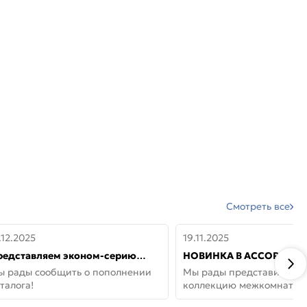
Смотреть все
.12.2025
19.11.2025
редставляем эконом-серию
НОВИНКА В АССОРТИМЕ
ерей от бренда Portika, где цена
ДВЕРИ GLOSSMAT —
ы рады сообщить о пополнении
Мы рады представить но
 значит «просто»
НЕОКЛАССИКА И УЮТ 
талога!
коллекцию межкомнатны
ДОМЕ
GlossMat (Полипропилен)