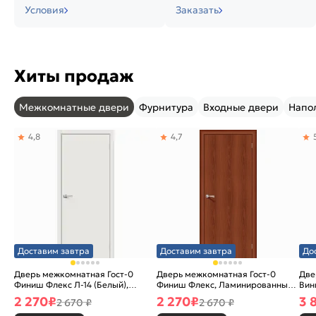
Условия
Заказать
Хиты продаж
Межкомнатные двери
Фурнитура
Входные двери
Напо
4,8
4,7
Доставим завтра
Доставим завтра
До
Дверь межкомнатная Гост-0
Дверь межкомнатная Гост-0
Две
Финиш Флекс Л-14 (Белый),
Финиш Флекс, Ламинированные
Вин
глухая, каркасно-щитовая
Л-11 (ИталОрех), глухая,
ски
2 270
₽
2 270
₽
3 
2 670 ₽
2 670 ₽
каркасно-щитовая