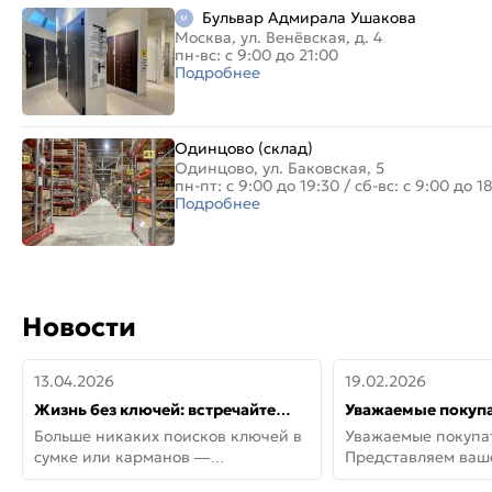
Бульвар Адмирала Ушакова
Москва, ул. Венёвская, д. 4
пн-вс: с 9:00 до 21:00
Подробнее
Одинцово (склад)
Одинцово, ул. Баковская, 5
пн-пт: с 9:00 до 19:30
/
сб-вс: с 9:00 до 1
Подробнее
Новости
13.04.2026
19.02.2026
Жизнь без ключей: встречайте
Уважаемые покупа
новую дверь СИТИ ИНТЕГРА
Представляем ва
Больше никаких поисков ключей в
Уважаемые покупа
АйКью!
новинки от Armadil
сумке или карманов —
Представляем ва
представляем СИТИ ИНТЕГРА
новинки от Armadil