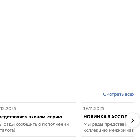
Смотреть все
.12.2025
19.11.2025
редставляем эконом-серию
НОВИНКА В АССОРТИМЕ
ерей от бренда Portika, где цена
ДВЕРИ GLOSSMAT —
ы рады сообщить о пополнении
Мы рады представить но
 значит «просто»
НЕОКЛАССИКА И УЮТ 
талога!
коллекцию межкомнатны
ДОМЕ
GlossMat (Полипропилен)