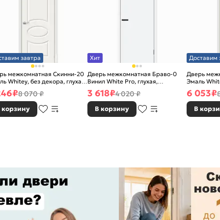
ставим завтра
Хит
Доставим 
рь межкомнатная Скинни-20
Дверь межкомнатная Браво-0
Дверь меж
ль Whitey, без декора, глухая,
Винил White Pro, глухая,
Эмаль White
 стекла, без кромки, скиновая
каркасно-щитовая
без стекла
246
₽
3 618
₽
6 053
₽
8 070 ₽
4 020 ₽
 корзину
В корзину
В корз