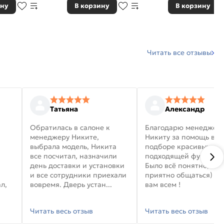
ину
В корзину
В корзину
Читать все отзывы
Татьяна
Александр
Обратилась в салоне к
Благодарю менеджер
менеджеру Никите,
Никиту за помощь в
выбрала модель, Никита
подборе красивых дв
все посчитал, назначили
подходящей фурниту
день доставки и установки
Было всё понятно, и
и все сотрудники приехали
приятно общаться) уд
л,
вовремя. Дверь устан...
вам всем !
Читать весь отзыв
Читать весь отзыв