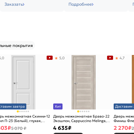
Заказать
Подробнее
льные покрытия
5,0
5,0
4,7
ставим завтра
Хит
Доставим 
рь межкомнатная Скинни-12
Дверь межкомнатная Браво-22
Дверь межк
ил П-23 (Белый), глухая,
Экошпон, Cappuccino Melinga,
Финиш Фле
новая
остекленная, magic fog, царговая
Л-12 (Милан
803
₽
4 635
₽
2 270
₽
5 070 ₽
2
каркасно-