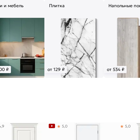
и и мебель
Плитка
Напольные по
00 ₽
от 129 ₽
от 534 ₽
4,9
5,0
5,0