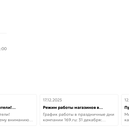
8:00
17.12.2025
12
тели!
Режим работы магазинов в
П
шему вниманию
праздничные дни с 31 декабря по
дв
тели!
График работы в праздничные дни
М
lo!
11 января
не
шему вниманию
компании 169.ru: 31 декабря:
ка
lo! Новая
Заказы, самовывоз и доставки —