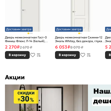
Доставим завтра
Доставим завтра
До
Дверь межкомнатная Гост-0
Дверь межкомнатная Скинни-12
Две
Финиш Флекс Л-14 (Белый),
Эмаль Whitey, без декора, глухая,
Эма
глухая, каркасно-щитовая
без стекла, без кромки, скиновая
без
2 270
₽
6 053
₽
5 
2 670 ₽
8 070 ₽
В корзину
В корзину
В
Акции