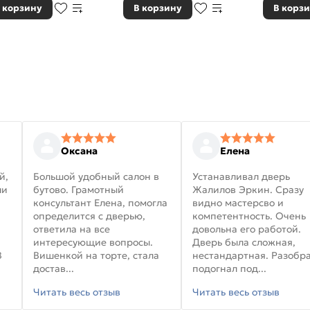
 корзину
В корзину
В корз
Оксана
Елена
й,
Большой удобный салон в
Устанавливал дверь
ли
бутово. Грамотный
Жалилов Эркин. Сразу
консультант Елена, помогла
видно мастерсво и
определится с дверью,
компетентность. Очень
ответила на все
довольна его работой.
интересующие вопросы.
Дверь была сложная,
В
Вишенкой на торте, стала
нестандартная. Разобра
достав...
подогнал под...
Читать весь отзыв
Читать весь отзыв