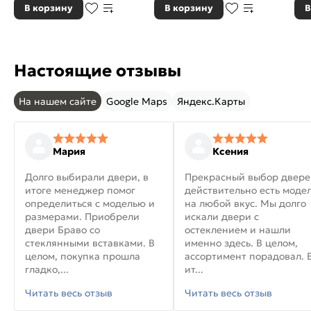
В корзину
В корзину
В
Настоящие отзывы
На нашем сайте
Google Maps
Яндекс.Карты
Мария
Ксения
Долго выбирали двери, в
Прекрасный выбор двере
итоге менеджер помог
действительно есть моде
определиться с моделью и
на любой вкус. Мы долго
размерами. Приобрели
искали двери с
двери Браво со
остеклением и нашли
стеклянными вставками. В
именно здесь. В целом,
целом, покупка прошла
ассортимент порадовал. 
гладко,...
ит...
Читать весь отзыв
Читать весь отзыв