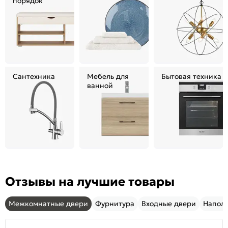
порядок
Сантехника
Мебель для
Бытовая техника
ванной
Отзывы на лучшие товары
Межкомнатные двери
Фурнитура
Входные двери
Напол