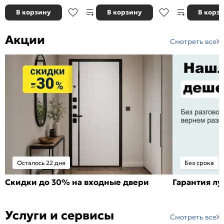
В корзину
В корзину
В корз
Акции
Смотреть все
Осталось 22 дня
Без срока
Скидки до 30% на входные двери
Гарантия л
Услуги и сервисы
Смотреть все