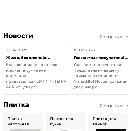
Новости
Смотреть все
13.04.2026
19.02.2026
Жизнь без ключей:
Уважаемые покупатели!
встречайте новую дверь
Представляем вашему
Больше никаких поисков
Уважаемые покупатели!
СИТИ ИНТЕГРА АйКью!
вниманию новинки от
ключей в сумке или
Представляем вашему
Armadillo!
карманов —
вниманию новинки от
представляем СИТИ ИНТЕГРА
Armadillo! Новая коллекция
АйКью: ультрас...
дверных ру...
Плитка
Смотреть все
Плитка
Плитка для
Плитка для
напольная
кухни
ванной