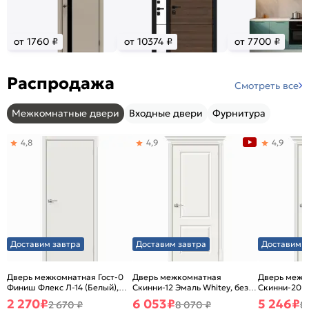
от 1760 ₽
от 10374 ₽
от 7700 ₽
Распродажа
Смотреть все
Межкомнатные двери
Входные двери
Фурнитура
4,8
4,9
4,9
Доставим завтра
Доставим завтра
Доставим з
Дверь межкомнатная Гост-0
Дверь межкомнатная
Дверь межк
Финиш Флекс Л-14 (Белый),
Скинни-12 Эмаль Whitey, без
Скинни-20 Э
глухая, каркасно-щитовая
декора, глухая, без стекла,
декора, глух
2 270
₽
6 053
₽
5 246
₽
2 670 ₽
8 070 ₽
8
без кромки, скиновая
без кромки,