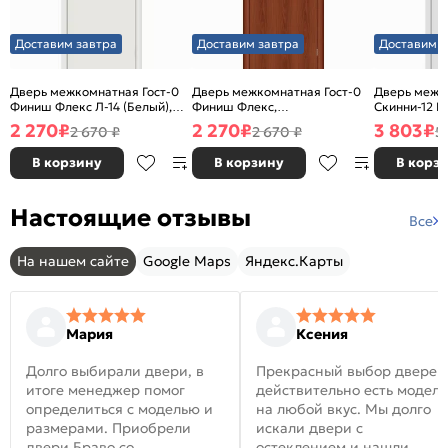
Доставим завтра
Доставим завтра
Доставим з
Дверь межкомнатная Гост-0
Дверь межкомнатная Гост-0
Дверь межк
Финиш Флекс Л-14 (Белый),
Финиш Флекс,
Скинни-12 В
глухая, каркасно-щитовая
Ламинированные Л-11
глухая, ски
2 270
₽
2 270
₽
3 803
₽
2 670 ₽
2 670 ₽
5
(ИталОрех), глухая, каркасно-
щитовая
В корзину
В корзину
В корз
Настоящие отзывы
Все
На нашем сайте
Google Maps
Яндекс.Карты
Мария
Ксения
Долго выбирали двери, в
Прекрасный выбор дверей
итоге менеджер помог
действительно есть модел
определиться с моделью и
на любой вкус. Мы долго
размерами. Приобрели
искали двери с
двери Браво со
остеклением и нашли