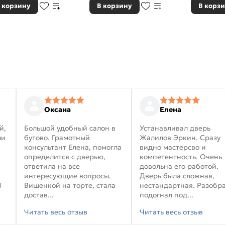
 корзину
В корзину
В корз
Оксана
Елена
й,
Большой удобный салон в
Устанавливал дверь
ли
бутово. Грамотный
Жалилов Эркин. Сразу
консультант Елена, помогла
видно мастерсво и
определится с дверью,
компетентность. Очень
ответила на все
довольна его работой.
интересующие вопросы.
Дверь была сложная,
В
Вишенкой на торте, стала
нестандартная. Разобра
достав...
подогнал под...
Читать весь отзыв
Читать весь отзыв