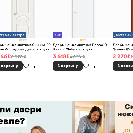
ставим завтра
Хит
Доставим 
рь межкомнатная Скинни-20
Дверь межкомнатная Браво-0
Дверь межк
ль Whitey, без декора, глухая,
Винил White Pro, глухая,
Финиш Фле
 стекла, без кромки, скиновая
каркасно-щитовая
Л-11 (ИталО
246
₽
3 618
₽
2 270
₽
8 070 ₽
4 020 ₽
2
каркасно-
 корзину
В корзину
В корз