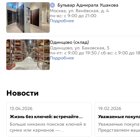
Бульвар Адмирала Ушакова
Москва, ул. Венёвская, д. 4
пн-вс: с 9:00 до 21:00
Подробнее
Одинцово (склад)
Одинцово, ул. Баковская, 5
пн-пт: с 9:00 до 19:30
/
сб-вс: с 9:00 до 1
Подробнее
Новости
13.04.2026
19.02.2026
Жизнь без ключей: встречайте
Уважаемые покупа
новую дверь СИТИ ИНТЕГРА
Представляем ва
Больше никаких поисков ключей в
Уважаемые покупа
АйКью!
новинки от Armadil
сумке или карманов —
Представляем ва
представляем СИТИ ИНТЕГРА
новинки от Armadil