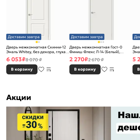
Доставим завтра
Доставим завтра
До
Дверь межкомнатная Скинни-12
Дверь межкомнатная Гост-0
Две
Эмаль Whitey, без декора, глухая,
Финиш Флекс Л-14 (Белый),
Эма
без стекла, без кромки, скиновая
глухая, каркасно-щитовая
без
6 053
₽
2 270
₽
5 
8 070 ₽
2 670 ₽
В корзину
В корзину
В
Акции