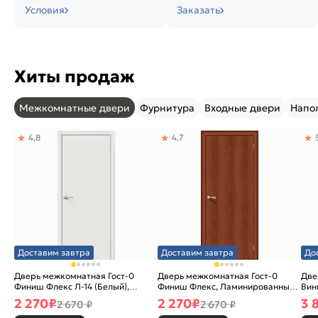
Условия
Заказать
Хиты продаж
Межкомнатные двери
Фурнитура
Входные двери
Напо
4,8
4,7
Доставим завтра
Доставим завтра
До
Дверь межкомнатная Гост-0
Дверь межкомнатная Гост-0
Две
Финиш Флекс Л-14 (Белый),
Финиш Флекс, Ламинированные
Вин
глухая, каркасно-щитовая
Л-11 (ИталОрех), глухая,
ски
2 270
₽
2 270
₽
3 
2 670 ₽
2 670 ₽
каркасно-щитовая