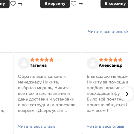
ину
В корзину
В корзину
Читать все отзывы
Татьяна
Александр
Обратилась в салоне к
Благодарю менеджер
менеджеру Никите,
Никиту за помощь в
выбрала модель, Никита
подборе красивых дв
все посчитал, назначили
подходящей фурниту
день доставки и установки
Было всё понятно, и
и все сотрудники приехали
приятно общаться) уд
л,
вовремя. Дверь устан...
вам всем !
Читать весь отзыв
Читать весь отзыв