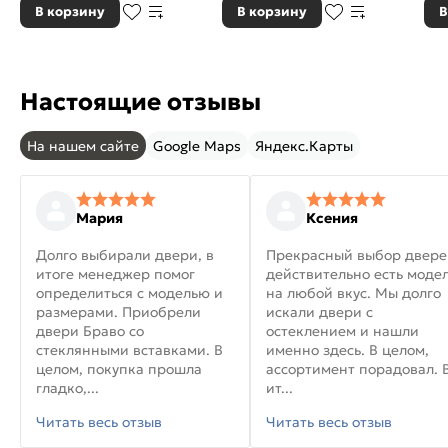
В корзину
В корзину
В
Настоящие отзывы
На нашем сайте
Google Maps
Яндекс.Карты
Мария
Ксения
Долго выбирали двери, в
Прекрасный выбор двере
итоге менеджер помог
действительно есть моде
определиться с моделью и
на любой вкус. Мы долго
размерами. Приобрели
искали двери с
двери Браво со
остеклением и нашли
стеклянными вставками. В
именно здесь. В целом,
целом, покупка прошла
ассортимент порадовал. 
гладко,...
ит...
Читать весь отзыв
Читать весь отзыв