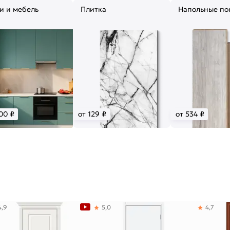
и и мебель
Плитка
Напольные по
00 ₽
от 129 ₽
от 534 ₽
4,9
5,0
4,7