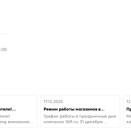
8:00
17.12.2025
12
тели!
Режим работы магазинов в
П
шему вниманию
праздничные дни с 31 декабря по
дв
тели!
График работы в праздничные дни
М
lo!
11 января
не
шему вниманию
компании 169.ru: 31 декабря:
ка
lo! Новая
Заказы, самовывоз и доставки —