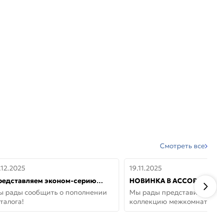
Смотреть все
.12.2025
19.11.2025
редставляем эконом-серию
НОВИНКА В АССОРТИМЕ
ерей от бренда Portika, где цена
ДВЕРИ GLOSSMAT —
ы рады сообщить о пополнении
Мы рады представить но
 значит «просто»
НЕОКЛАССИКА И УЮТ 
талога!
коллекцию межкомнатны
ДОМЕ
GlossMat (Полипропилен)