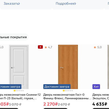
Заказать
Подробнее
льные покрытия
5,0
4,7
5,0
ставим завтра
Доставим завтра
Хит
рь межкомнатная Скинни-12
Дверь межкомнатная Гост-0
Дверь меж
ил П-23 (Белый), глухая,
Финиш Флекс, Ламинированные
Экошпон, C
новая
Л-12 (МиланОрех), глухая,
остекленна
803
₽
2 270
₽
4 635
₽
5 070 ₽
2 670 ₽
каркасно-щитовая