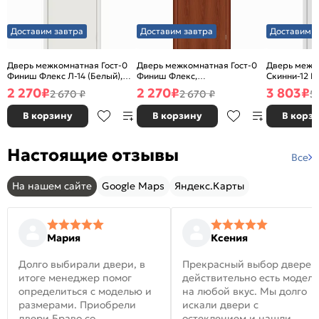
Доставим завтра
Доставим завтра
Доставим з
Дверь межкомнатная Гост-0
Дверь межкомнатная Гост-0
Дверь межк
Финиш Флекс Л-14 (Белый),
Финиш Флекс,
Скинни-12 В
глухая, каркасно-щитовая
Ламинированные Л-11
глухая, ски
2 270
₽
2 270
₽
3 803
₽
2 670 ₽
2 670 ₽
5
(ИталОрех), глухая, каркасно-
щитовая
В корзину
В корзину
В корз
Настоящие отзывы
Все
На нашем сайте
Google Maps
Яндекс.Карты
Мария
Ксения
Долго выбирали двери, в
Прекрасный выбор дверей
итоге менеджер помог
действительно есть модел
определиться с моделью и
на любой вкус. Мы долго
размерами. Приобрели
искали двери с
двери Браво со
остеклением и нашли