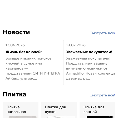
Новости
Смотреть все
13.04.2026
19.02.2026
Жизнь без ключей:
Уважаемые покупатели!
встречайте новую дверь
Представляем вашему
Больше никаких поисков
Уважаемые покупатели!
СИТИ ИНТЕГРА АйКью!
вниманию новинки от
ключей в сумке или
Представляем вашему
Armadillo!
карманов —
вниманию новинки от
представляем СИТИ ИНТЕГРА
Armadillo! Новая коллекция
АйКью: ультрас...
дверных ру...
Плитка
Смотреть все
Плитка
Плитка для
Плитка для
напольная
кухни
ванной