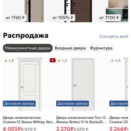
от 1760 ₽
от 10374 ₽
от 7700 ₽
Распродажа
Смотреть все
Межкомнатные двери
Входные двери
Фурнитура
4,9
4,8
4,9
Доставим завтра
Доставим завтра
Доставим з
Дверь межкомнатная
Дверь межкомнатная Гост-0
Дверь межк
Скинни-12 Эмаль Whitey, без
Финиш Флекс Л-14 (Белый),
Скинни-20 Э
декора, глухая, без стекла,
глухая, каркасно-щитовая
декора, глух
6 053
₽
2 270
₽
5 246
₽
8 070 ₽
2 670 ₽
8
без кромки, скиновая
без кромки,