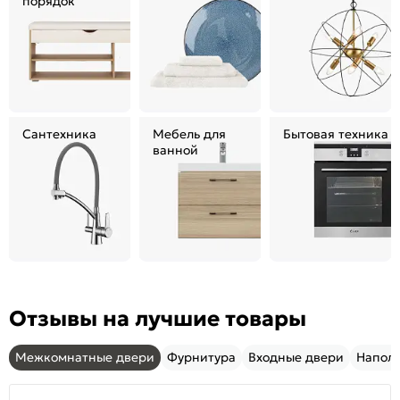
порядок
Сантехника
Мебель для
Бытовая техника
ванной
Отзывы на лучшие товары
Межкомнатные двери
Фурнитура
Входные двери
Напол