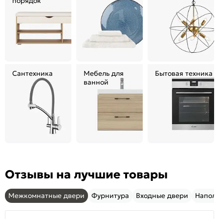
порядок
Сантехника
Мебель для
Бытовая техника
ванной
Отзывы на лучшие товары
Межкомнатные двери
Фурнитура
Входные двери
Напол