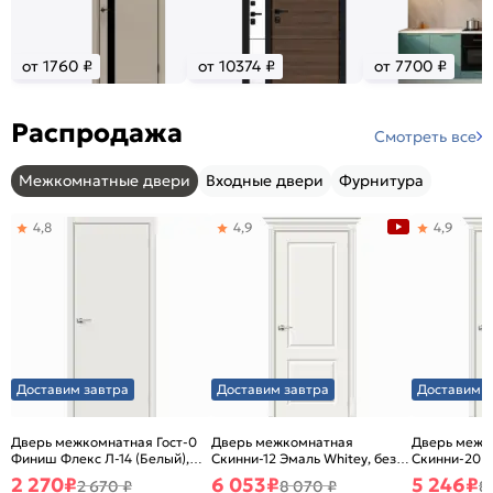
от 1760 ₽
от 10374 ₽
от 7700 ₽
Распродажа
Смотреть все
Межкомнатные двери
Входные двери
Фурнитура
4,8
4,9
4,9
Доставим завтра
Доставим завтра
Доставим з
Дверь межкомнатная Гост-0
Дверь межкомнатная
Дверь межк
Финиш Флекс Л-14 (Белый),
Скинни-12 Эмаль Whitey, без
Скинни-20 Э
глухая, каркасно-щитовая
декора, глухая, без стекла,
декора, глух
2 270
₽
6 053
₽
5 246
₽
2 670 ₽
8 070 ₽
8
без кромки, скиновая
без кромки,