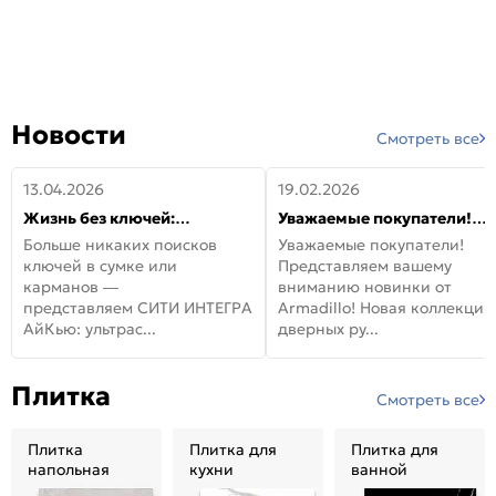
Новости
Смотреть все
13.04.2026
19.02.2026
Жизнь без ключей:
Уважаемые покупатели!
встречайте новую дверь
Представляем вашему
Больше никаких поисков
Уважаемые покупатели!
СИТИ ИНТЕГРА АйКью!
вниманию новинки от
ключей в сумке или
Представляем вашему
Armadillo!
карманов —
вниманию новинки от
представляем СИТИ ИНТЕГРА
Armadillo! Новая коллекция
АйКью: ультрас...
дверных ру...
Плитка
Смотреть все
Плитка
Плитка для
Плитка для
напольная
кухни
ванной