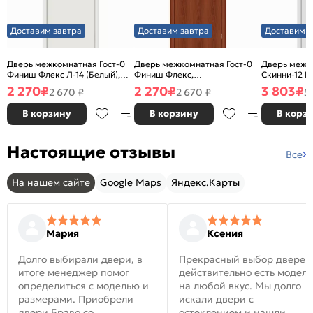
Доставим завтра
Доставим завтра
Доставим з
Дверь межкомнатная Гост-0
Дверь межкомнатная Гост-0
Дверь межк
Финиш Флекс Л-14 (Белый),
Финиш Флекс,
Скинни-12 В
глухая, каркасно-щитовая
Ламинированные Л-11
глухая, ски
2 270
₽
2 270
₽
3 803
₽
2 670 ₽
2 670 ₽
5
(ИталОрех), глухая, каркасно-
щитовая
В корзину
В корзину
В корз
Настоящие отзывы
Все
На нашем сайте
Google Maps
Яндекс.Карты
Мария
Ксения
Долго выбирали двери, в
Прекрасный выбор дверей
итоге менеджер помог
действительно есть модел
определиться с моделью и
на любой вкус. Мы долго
размерами. Приобрели
искали двери с
двери Браво со
остеклением и нашли