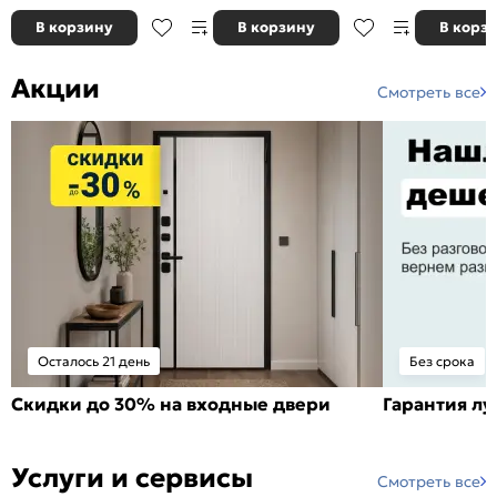
В корзину
В корзину
В корз
Акции
Смотреть все
Осталось 21 день
Без срока
Скидки до 30% на входные двери
Гарантия л
Услуги и сервисы
Смотреть все