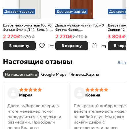
Доставим завтра
Доставим завтра
Доставим з
Дверь межкомнатная Гост-0
Дверь межкомнатная Гост-0
Дверь межк
Финиш Флекс Л-14 (Белый),
Финиш Флекс,
Скинни-12 В
глухая, каркасно-щитовая
Ламинированные Л-11
глухая, ски
2 270
₽
2 270
₽
3 803
₽
2 670 ₽
2 670 ₽
5
(ИталОрех), глухая, каркасно-
щитовая
В корзину
В корзину
В корз
Настоящие отзывы
Все
На нашем сайте
Google Maps
Яндекс.Карты
Мария
Ксения
Долго выбирали двери, в
Прекрасный выбор дверей
итоге менеджер помог
действительно есть модел
определиться с моделью и
на любой вкус. Мы долго
размерами. Приобрели
искали двери с
двери Браво со
остеклением и нашли