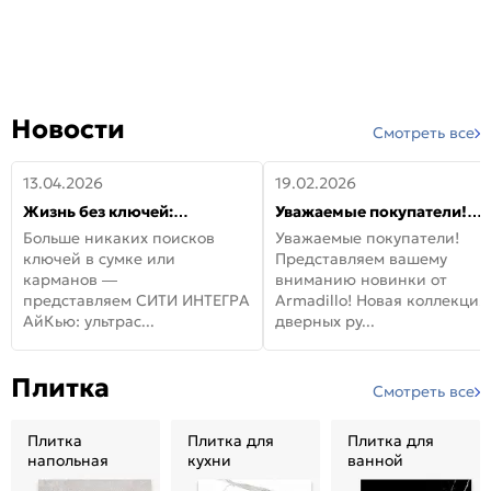
Новости
Смотреть все
13.04.2026
19.02.2026
Жизнь без ключей:
Уважаемые покупатели!
встречайте новую дверь
Представляем вашему
Больше никаких поисков
Уважаемые покупатели!
СИТИ ИНТЕГРА АйКью!
вниманию новинки от
ключей в сумке или
Представляем вашему
Armadillo!
карманов —
вниманию новинки от
представляем СИТИ ИНТЕГРА
Armadillo! Новая коллекция
АйКью: ультрас...
дверных ру...
Плитка
Смотреть все
Плитка
Плитка для
Плитка для
напольная
кухни
ванной