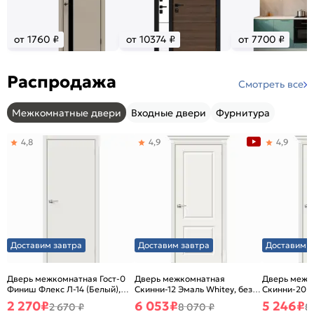
от 1760 ₽
от 10374 ₽
от 7700 ₽
Распродажа
Смотреть все
Межкомнатные двери
Входные двери
Фурнитура
4,8
4,9
4,9
Доставим завтра
Доставим завтра
Доставим з
Дверь межкомнатная Гост-0
Дверь межкомнатная
Дверь межк
Финиш Флекс Л-14 (Белый),
Скинни-12 Эмаль Whitey, без
Скинни-20 Э
глухая, каркасно-щитовая
декора, глухая, без стекла,
декора, глух
2 270
₽
6 053
₽
5 246
₽
2 670 ₽
8 070 ₽
8
без кромки, скиновая
без кромки,