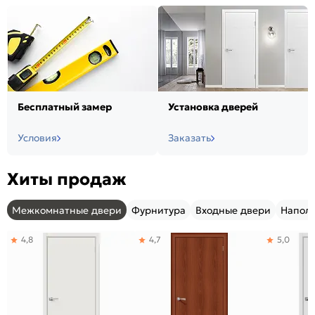
Бесплатный замер
Установка дверей
Условия
Заказать
Хиты продаж
Межкомнатные двери
Фурнитура
Входные двери
Напол
4,8
4,7
5,0