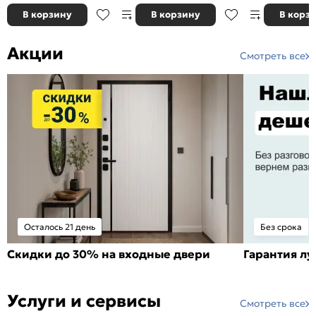
В корзину
В корзину
В корз
Акции
Смотреть все
Осталось 21 день
Без срока
Скидки до 30% на входные двери
Гарантия л
Услуги и сервисы
Смотреть все