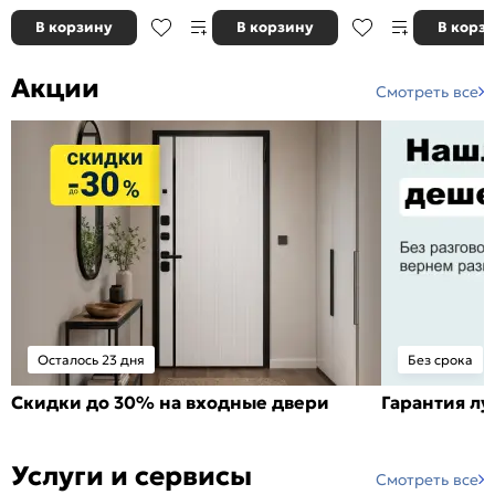
В корзину
В корзину
В корз
Акции
Смотреть все
Осталось 23 дня
Без срока
Скидки до 30% на входные двери
Гарантия л
Услуги и сервисы
Смотреть все