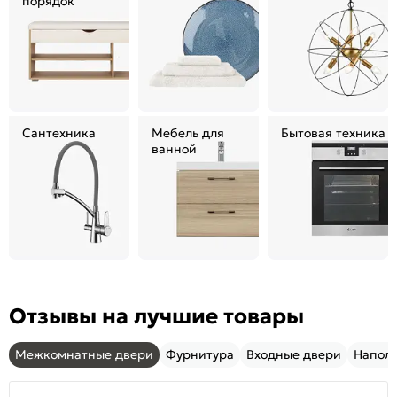
порядок
Сантехника
Мебель для
Бытовая техника
ванной
Отзывы на лучшие товары
Межкомнатные двери
Фурнитура
Входные двери
Напол