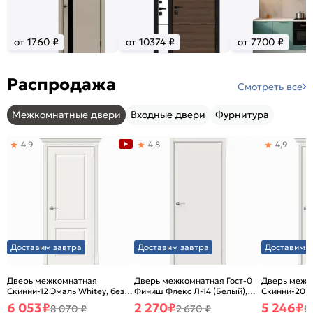
от 1760 ₽
от 10374 ₽
от 7700 ₽
Распродажа
Смотреть все
Межкомнатные двери
Входные двери
Фурнитура
4,9
4,8
4,9
Доставим завтра
Доставим завтра
Доставим з
Дверь межкомнатная
Дверь межкомнатная Гост-0
Дверь межк
Скинни-12 Эмаль Whitey, без
Финиш Флекс Л-14 (Белый),
Скинни-20 Э
декора, глухая, без стекла,
глухая, каркасно-щитовая
декора, глух
6 053
₽
2 270
₽
5 246
₽
8 070 ₽
2 670 ₽
8
без кромки, скиновая
без кромки,