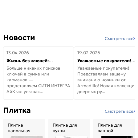
Новости
Смотреть все
13.04.2026
19.02.2026
Жизнь без ключей:
Уважаемые покупатели!
встречайте новую дверь
Представляем вашему
Больше никаких поисков
Уважаемые покупатели!
СИТИ ИНТЕГРА АйКью!
вниманию новинки от
ключей в сумке или
Представляем вашему
Armadillo!
карманов —
вниманию новинки от
представляем СИТИ ИНТЕГРА
Armadillo! Новая коллекция
АйКью: ультрас...
дверных ру...
Плитка
Смотреть все
Плитка
Плитка для
Плитка для
напольная
кухни
ванной