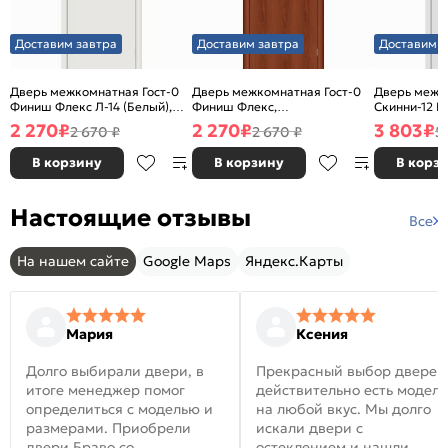
Доставим завтра
Доставим завтра
Доставим з
Дверь межкомнатная Гост-0
Дверь межкомнатная Гост-0
Дверь межк
Финиш Флекс Л-14 (Белый),
Финиш Флекс,
Скинни-12 В
глухая, каркасно-щитовая
Ламинированные Л-11
глухая, ски
2 270
₽
2 270
₽
3 803
₽
2 670 ₽
2 670 ₽
5
(ИталОрех), глухая, каркасно-
щитовая
В корзину
В корзину
В корз
Настоящие отзывы
Все
На нашем сайте
Google Maps
Яндекс.Карты
Мария
Ксения
Долго выбирали двери, в
Прекрасный выбор дверей
итоге менеджер помог
действительно есть модел
определиться с моделью и
на любой вкус. Мы долго
размерами. Приобрели
искали двери с
двери Браво со
остеклением и нашли