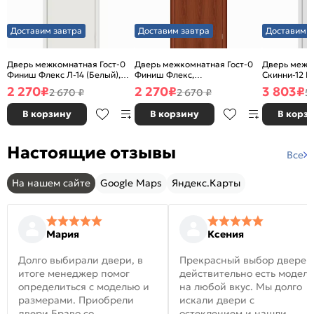
Доставим завтра
Доставим завтра
Доставим з
Дверь межкомнатная Гост-0
Дверь межкомнатная Гост-0
Дверь межк
Финиш Флекс Л-14 (Белый),
Финиш Флекс,
Скинни-12 В
глухая, каркасно-щитовая
Ламинированные Л-11
глухая, ски
2 270
₽
2 270
₽
3 803
₽
2 670 ₽
2 670 ₽
5
(ИталОрех), глухая, каркасно-
щитовая
В корзину
В корзину
В корз
Настоящие отзывы
Все
На нашем сайте
Google Maps
Яндекс.Карты
Мария
Ксения
Долго выбирали двери, в
Прекрасный выбор дверей
итоге менеджер помог
действительно есть модел
определиться с моделью и
на любой вкус. Мы долго
размерами. Приобрели
искали двери с
двери Браво со
остеклением и нашли