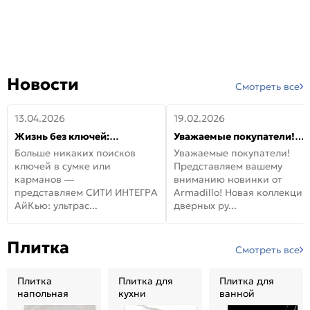
Новости
Смотреть все
13.04.2026
19.02.2026
Жизнь без ключей:
Уважаемые покупатели!
встречайте новую дверь
Представляем вашему
Больше никаких поисков
Уважаемые покупатели!
СИТИ ИНТЕГРА АйКью!
вниманию новинки от
ключей в сумке или
Представляем вашему
Armadillo!
карманов —
вниманию новинки от
представляем СИТИ ИНТЕГРА
Armadillo! Новая коллекция
АйКью: ультрас...
дверных ру...
Плитка
Смотреть все
Плитка
Плитка для
Плитка для
напольная
кухни
ванной