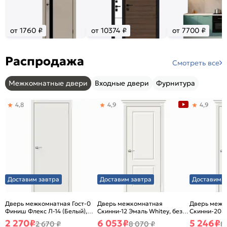
от 1760 ₽
от 10374 ₽
от 7700 ₽
Распродажа
Смотреть все
Межкомнатные двери
Входные двери
Фурнитура
4,8
4,9
4,9
Доставим завтра
Доставим завтра
Доставим з
Дверь межкомнатная Гост-0
Дверь межкомнатная
Дверь межк
Финиш Флекс Л-14 (Белый),
Скинни-12 Эмаль Whitey, без
Скинни-20 Э
глухая, каркасно-щитовая
декора, глухая, без стекла,
декора, глух
2 270
₽
6 053
₽
5 246
₽
2 670 ₽
8 070 ₽
8
без кромки, скиновая
без кромки,