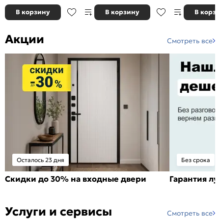
В корзину
В корзину
В корз
Акции
Смотреть все
Осталось 23 дня
Без срока
Скидки до 30% на входные двери
Гарантия л
Услуги и сервисы
Смотреть все