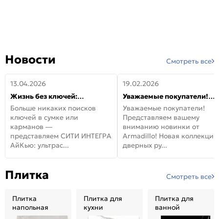
Новости
Смотреть все
13.04.2026
19.02.2026
Жизнь без ключей:
Уважаемые покупатели!
встречайте новую дверь
Представляем вашему
Больше никаких поисков
Уважаемые покупатели!
СИТИ ИНТЕГРА АйКью!
вниманию новинки от
ключей в сумке или
Представляем вашему
Armadillo!
карманов —
вниманию новинки от
представляем СИТИ ИНТЕГРА
Armadillo! Новая коллекция
АйКью: ультрас...
дверных ру...
Плитка
Смотреть все
Плитка
Плитка для
Плитка для
напольная
кухни
ванной