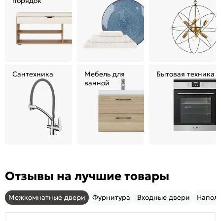
порядок
Сантехника
Мебель для
Бытовая техника
ванной
Отзывы на лучшие товары
Межкомнатные двери
Фурнитура
Входные двери
Напол