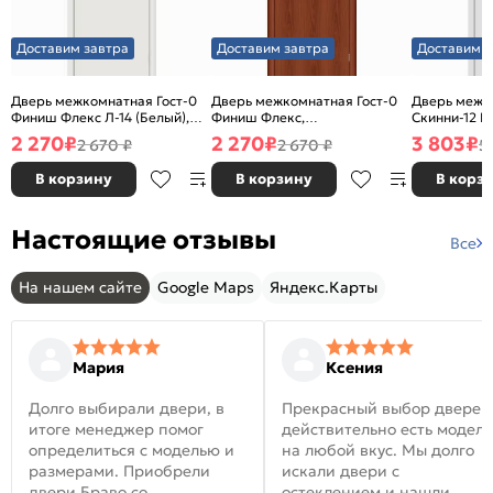
Доставим завтра
Доставим завтра
Доставим з
Дверь межкомнатная Гост-0
Дверь межкомнатная Гост-0
Дверь межк
Финиш Флекс Л-14 (Белый),
Финиш Флекс,
Скинни-12 В
глухая, каркасно-щитовая
Ламинированные Л-11
глухая, ски
2 270
₽
2 270
₽
3 803
₽
2 670 ₽
2 670 ₽
5
(ИталОрех), глухая, каркасно-
щитовая
В корзину
В корзину
В корз
Настоящие отзывы
Все
На нашем сайте
Google Maps
Яндекс.Карты
Мария
Ксения
Долго выбирали двери, в
Прекрасный выбор дверей
итоге менеджер помог
действительно есть модел
определиться с моделью и
на любой вкус. Мы долго
размерами. Приобрели
искали двери с
двери Браво со
остеклением и нашли