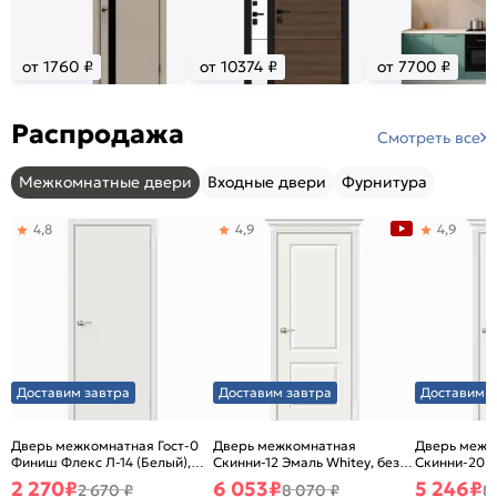
от 1760 ₽
от 10374 ₽
от 7700 ₽
Распродажа
Смотреть все
Межкомнатные двери
Входные двери
Фурнитура
4,8
4,9
4,9
Доставим завтра
Доставим завтра
Доставим з
Дверь межкомнатная Гост-0
Дверь межкомнатная
Дверь межк
Финиш Флекс Л-14 (Белый),
Скинни-12 Эмаль Whitey, без
Скинни-20 Э
глухая, каркасно-щитовая
декора, глухая, без стекла,
декора, глух
2 270
₽
6 053
₽
5 246
₽
2 670 ₽
8 070 ₽
8
без кромки, скиновая
без кромки,