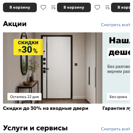
В корзину
В корзину
В корз
Акции
Смотреть все
Осталось 22 дня
Без срока
Скидки до 30% на входные двери
Гарантия л
Услуги и сервисы
Смотреть все