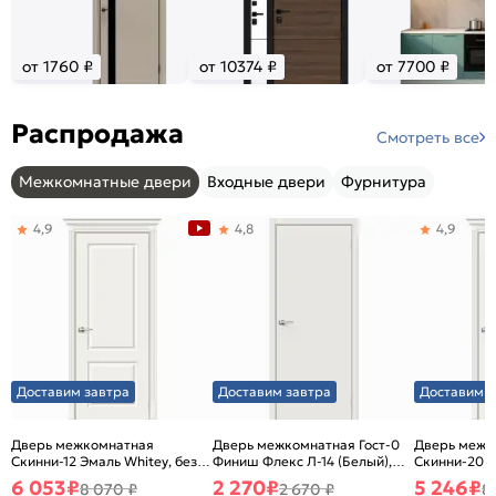
от 1760 ₽
от 10374 ₽
от 7700 ₽
Распродажа
Смотреть все
Межкомнатные двери
Входные двери
Фурнитура
4,9
4,8
4,9
Доставим завтра
Доставим завтра
Доставим з
Дверь межкомнатная
Дверь межкомнатная Гост-0
Дверь межк
Скинни-12 Эмаль Whitey, без
Финиш Флекс Л-14 (Белый),
Скинни-20 Э
декора, глухая, без стекла,
глухая, каркасно-щитовая
декора, глух
6 053
₽
2 270
₽
5 246
₽
8 070 ₽
2 670 ₽
8
без кромки, скиновая
без кромки,