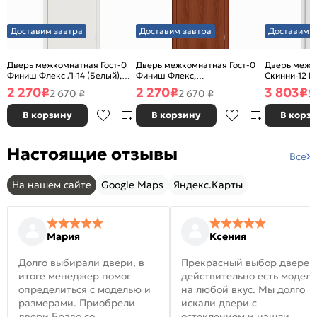
Доставим завтра
Доставим завтра
Доставим з
Дверь межкомнатная Гост-0
Дверь межкомнатная Гост-0
Дверь межк
Финиш Флекс Л-14 (Белый),
Финиш Флекс,
Скинни-12 В
глухая, каркасно-щитовая
Ламинированные Л-11
глухая, ски
2 270
₽
2 270
₽
3 803
₽
2 670 ₽
2 670 ₽
5
(ИталОрех), глухая, каркасно-
щитовая
В корзину
В корзину
В корз
Настоящие отзывы
Все
На нашем сайте
Google Maps
Яндекс.Карты
Мария
Ксения
Долго выбирали двери, в
Прекрасный выбор дверей
итоге менеджер помог
действительно есть модел
определиться с моделью и
на любой вкус. Мы долго
размерами. Приобрели
искали двери с
двери Браво со
остеклением и нашли