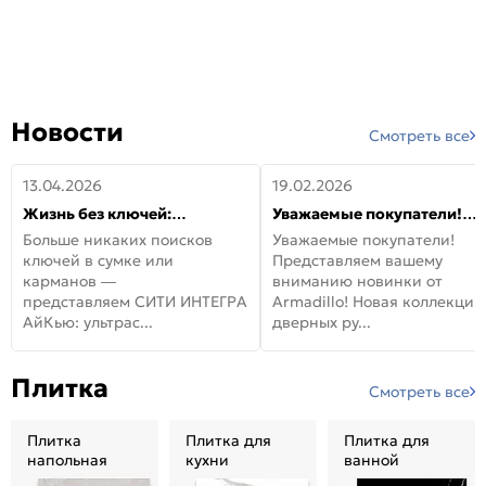
Новости
Смотреть все
13.04.2026
19.02.2026
Жизнь без ключей:
Уважаемые покупатели!
встречайте новую дверь
Представляем вашему
Больше никаких поисков
Уважаемые покупатели!
СИТИ ИНТЕГРА АйКью!
вниманию новинки от
ключей в сумке или
Представляем вашему
Armadillo!
карманов —
вниманию новинки от
представляем СИТИ ИНТЕГРА
Armadillo! Новая коллекция
АйКью: ультрас...
дверных ру...
Плитка
Смотреть все
Плитка
Плитка для
Плитка для
напольная
кухни
ванной