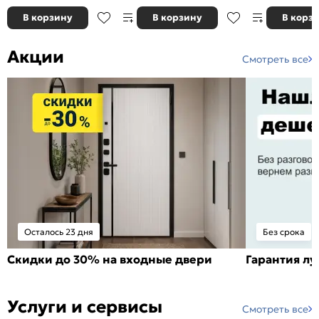
В корзину
В корзину
В корз
Акции
Смотреть все
Осталось 23 дня
Без срока
Скидки до 30% на входные двери
Гарантия л
Услуги и сервисы
Смотреть все