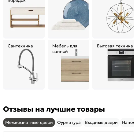
порядок
Сантехника
Мебель для
Бытовая техника
ванной
Отзывы на лучшие товары
Межкомнатные двери
Фурнитура
Входные двери
Напол