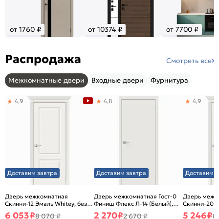
от 1760 ₽
от 10374 ₽
от 7700 ₽
Распродажа
Смотреть все
Межкомнатные двери
Входные двери
Фурнитура
4,9
4,8
4,9
Доставим завтра
Доставим завтра
Доставим з
Дверь межкомнатная
Дверь межкомнатная Гост-0
Дверь межк
Скинни-12 Эмаль Whitey, без
Финиш Флекс Л-14 (Белый),
Скинни-20 Э
декора, глухая, без стекла,
глухая, каркасно-щитовая
декора, глух
6 053
₽
2 270
₽
5 246
₽
8 070 ₽
2 670 ₽
8
без кромки, скиновая
без кромки,