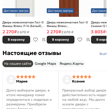
Доставим завтра
Доставим завтра
Доставим з
Дверь межкомнатная Гост-0
Дверь межкомнатная Гост-0
Дверь межк
Финиш Флекс Л-14 (Белый),
Финиш Флекс,
Скинни-12 В
глухая, каркасно-щитовая
Ламинированные Л-11
глухая, ски
2 270
₽
2 270
₽
3 803
₽
2 670 ₽
2 670 ₽
5
(ИталОрех), глухая, каркасно-
щитовая
В корзину
В корзину
В корз
Настоящие отзывы
Все
На нашем сайте
Google Maps
Яндекс.Карты
Мария
Ксения
Долго выбирали двери, в
Прекрасный выбор дверей
итоге менеджер помог
действительно есть модел
определиться с моделью и
на любой вкус. Мы долго
размерами. Приобрели
искали двери с
двери Браво со
остеклением и нашли