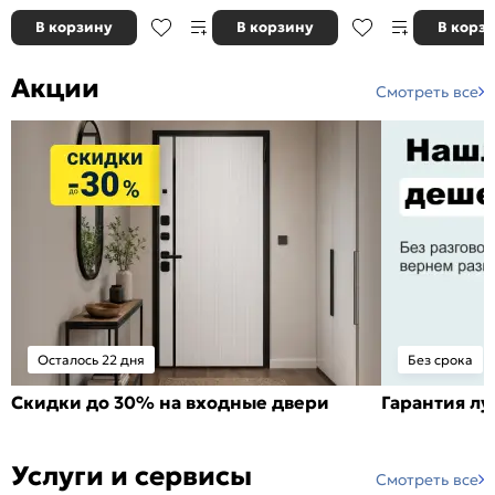
В корзину
В корзину
В корз
Акции
Смотреть все
Осталось 22 дня
Без срока
Скидки до 30% на входные двери
Гарантия л
Услуги и сервисы
Смотреть все