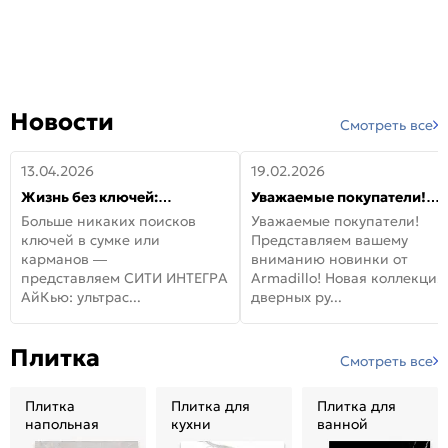
Новости
Смотреть все
13.04.2026
19.02.2026
Жизнь без ключей:
Уважаемые покупатели!
встречайте новую дверь
Представляем вашему
Больше никаких поисков
Уважаемые покупатели!
СИТИ ИНТЕГРА АйКью!
вниманию новинки от
ключей в сумке или
Представляем вашему
Armadillo!
карманов —
вниманию новинки от
представляем СИТИ ИНТЕГРА
Armadillo! Новая коллекция
АйКью: ультрас...
дверных ру...
Плитка
Смотреть все
Плитка
Плитка для
Плитка для
напольная
кухни
ванной