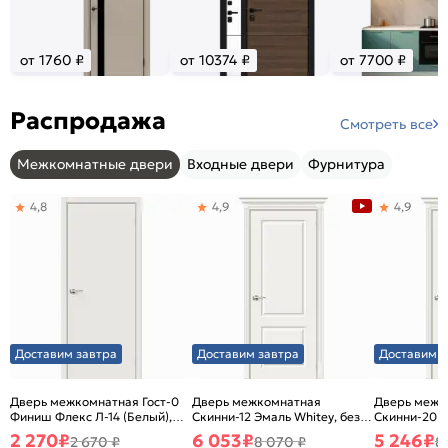
от 1760 ₽
от 10374 ₽
от 7700 ₽
Распродажа
Смотреть все
Межкомнатные двери
Входные двери
Фурнитура
4,8
4,9
4,9
Доставим завтра
Доставим завтра
Доставим з
Дверь межкомнатная Гост-0
Дверь межкомнатная
Дверь межк
Финиш Флекс Л-14 (Белый),
Скинни-12 Эмаль Whitey, без
Скинни-20 Э
глухая, каркасно-щитовая
декора, глухая, без стекла,
декора, глух
2 270
₽
6 053
₽
5 246
₽
2 670 ₽
8 070 ₽
8
без кромки, скиновая
без кромки,