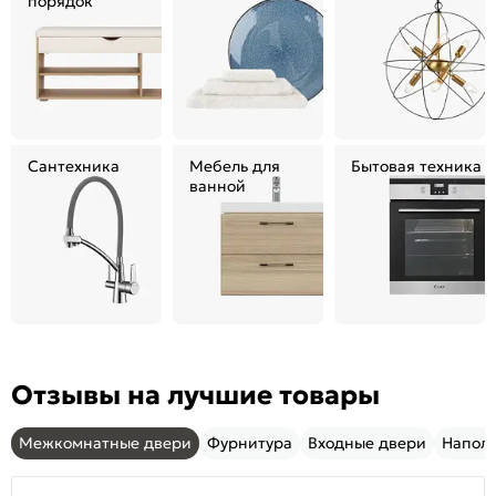
порядок
Сантехника
Мебель для
Бытовая техника
ванной
Отзывы на лучшие товары
Межкомнатные двери
Фурнитура
Входные двери
Напол