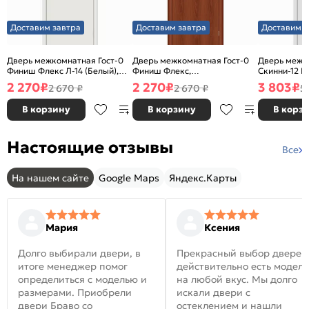
Доставим завтра
Доставим завтра
Доставим з
Дверь межкомнатная Гост-0
Дверь межкомнатная Гост-0
Дверь межк
Финиш Флекс Л-14 (Белый),
Финиш Флекс,
Скинни-12 В
глухая, каркасно-щитовая
Ламинированные Л-11
глухая, ски
2 270
₽
2 270
₽
3 803
₽
2 670 ₽
2 670 ₽
5
(ИталОрех), глухая, каркасно-
щитовая
В корзину
В корзину
В корз
Настоящие отзывы
Все
На нашем сайте
Google Maps
Яндекс.Карты
Мария
Ксения
Долго выбирали двери, в
Прекрасный выбор дверей
итоге менеджер помог
действительно есть модел
определиться с моделью и
на любой вкус. Мы долго
размерами. Приобрели
искали двери с
двери Браво со
остеклением и нашли