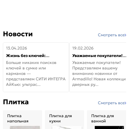
Новости
Смотреть все
13.04.2026
19.02.2026
Жизнь без ключей:
Уважаемые покупатели!
встречайте новую дверь
Представляем вашему
Больше никаких поисков
Уважаемые покупатели!
СИТИ ИНТЕГРА АйКью!
вниманию новинки от
ключей в сумке или
Представляем вашему
Armadillo!
карманов —
вниманию новинки от
представляем СИТИ ИНТЕГРА
Armadillo! Новая коллекция
АйКью: ультрас...
дверных ру...
Плитка
Смотреть все
Плитка
Плитка для
Плитка для
напольная
кухни
ванной