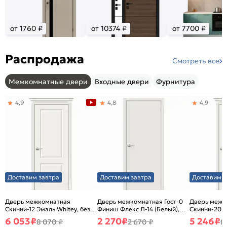
от 1760 ₽
от 10374 ₽
от 7700 ₽
Распродажа
Смотреть все
Межкомнатные двери
Входные двери
Фурнитура
4,9
4,8
4,9
Доставим завтра
Доставим завтра
Доставим з
Дверь межкомнатная
Дверь межкомнатная Гост-0
Дверь межк
Скинни-12 Эмаль Whitey, без
Финиш Флекс Л-14 (Белый),
Скинни-20 Э
декора, глухая, без стекла,
глухая, каркасно-щитовая
декора, глух
6 053
₽
2 270
₽
5 246
₽
8 070 ₽
2 670 ₽
8
без кромки, скиновая
без кромки,