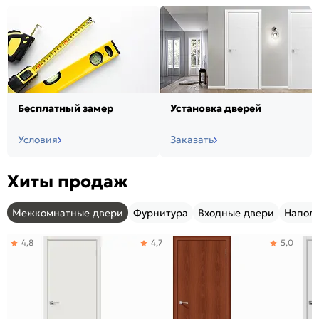
Бесплатный замер
Установка дверей
Условия
Заказать
Хиты продаж
Межкомнатные двери
Фурнитура
Входные двери
Напол
4,8
4,7
5,0