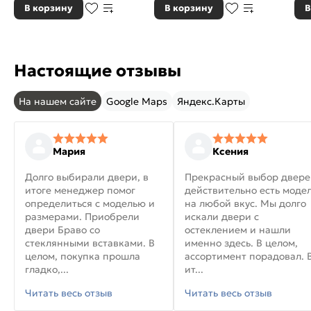
В корзину
В корзину
В
Настоящие отзывы
На нашем сайте
Google Maps
Яндекс.Карты
Мария
Ксения
Долго выбирали двери, в
Прекрасный выбор двере
итоге менеджер помог
действительно есть моде
определиться с моделью и
на любой вкус. Мы долго
размерами. Приобрели
искали двери с
двери Браво со
остеклением и нашли
стеклянными вставками. В
именно здесь. В целом,
целом, покупка прошла
ассортимент порадовал. 
гладко,...
ит...
Читать весь отзыв
Читать весь отзыв