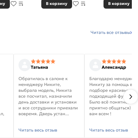
ину
В корзину
В корзину
Читать все отзывы
Татьяна
Александр
Обратилась в салоне к
Благодарю менеджер
менеджеру Никите,
Никиту за помощь в
выбрала модель, Никита
подборе красивых дв
все посчитал, назначили
подходящей фурниту
день доставки и установки
Было всё понятно, и
и все сотрудники приехали
приятно общаться) уд
л,
вовремя. Дверь устан...
вам всем !
Читать весь отзыв
Читать весь отзыв