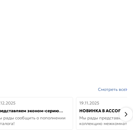
Смотреть все
.12.2025
19.11.2025
редставляем эконом-серию
НОВИНКА В АССОРТИМЕ
ерей от бренда Portika, где цена
ДВЕРИ GLOSSMAT —
ы рады сообщить о пополнении
Мы рады представить но
 значит «просто»
НЕОКЛАССИКА И УЮТ 
талога!
коллекцию межкомнатны
ДОМЕ
GlossMat (Полипропилен)