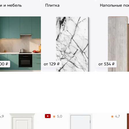
и и мебель
Плитка
Напольные по
00 ₽
от 129 ₽
от 534 ₽
4,9
5,0
4,7