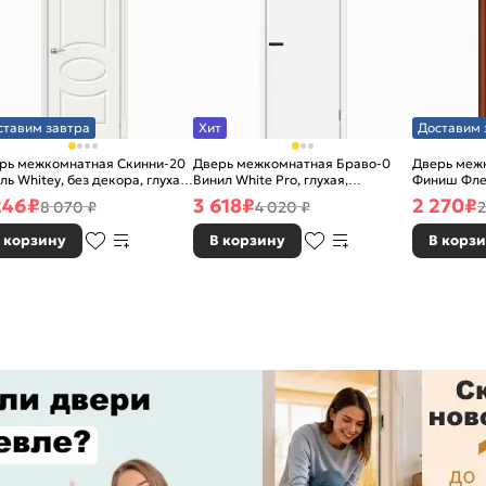
ставим завтра
Хит
Доставим 
рь межкомнатная Скинни-20
Дверь межкомнатная Браво-0
Дверь межк
ль Whitey, без декора, глухая,
Винил White Pro, глухая,
Финиш Фле
 стекла, без кромки, скиновая
каркасно-щитовая
Л-11 (ИталО
246
₽
3 618
₽
2 270
₽
8 070 ₽
4 020 ₽
2
каркасно-
 корзину
В корзину
В корз