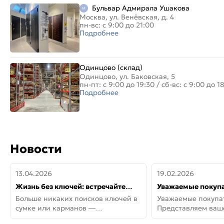
Бульвар Адмирала Ушакова
Москва, ул. Венёвская, д. 4
пн-вс: с 9:00 до 21:00
Подробнее
Одинцово (склад)
Одинцово, ул. Баковская, 5
пн-пт: с 9:00 до 19:30
/
сб-вс: с 9:00 до 1
Подробнее
Новости
13.04.2026
19.02.2026
Жизнь без ключей: встречайте
Уважаемые покупа
новую дверь СИТИ ИНТЕГРА
Представляем ва
Больше никаких поисков ключей в
Уважаемые покупа
АйКью!
новинки от Armadil
сумке или карманов —
Представляем ва
представляем СИТИ ИНТЕГРА
новинки от Armadil