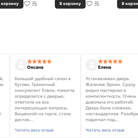
 корзину
В корзину
В корз
Оксана
Елена
й,
Большой удобный салон в
Устанавливал дверь
ли
бутово. Грамотный
Жалилов Эркин. Сразу
консультант Елена, помогла
видно мастерсво и
определится с дверью,
компетентность. Очень
ответила на все
довольна его работой.
интересующие вопросы.
Дверь была сложная,
В
Вишенкой на торте, стала
нестандартная. Разобра
достав...
подогнал под...
Читать весь отзыв
Читать весь отзыв