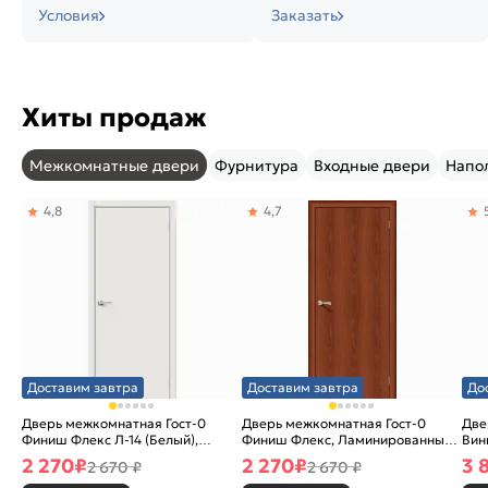
Условия
Заказать
Хиты продаж
Межкомнатные двери
Фурнитура
Входные двери
Напо
4,8
4,7
Доставим завтра
Доставим завтра
До
Дверь межкомнатная Гост-0
Дверь межкомнатная Гост-0
Две
Финиш Флекс Л-14 (Белый),
Финиш Флекс, Ламинированные
Вин
глухая, каркасно-щитовая
Л-11 (ИталОрех), глухая,
ски
2 270
₽
2 270
₽
3 
2 670 ₽
2 670 ₽
каркасно-щитовая