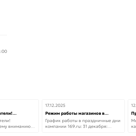
8:00
17.12.2025
12
тели!
Режим работы магазинов в
П
шему вниманию
праздничные дни с 31 декабря по
дв
тели!
График работы в праздничные дни
М
lo!
11 января
не
шему вниманию
компании 169.ru: 31 декабря:
ка
lo! Новая
Заказы, самовывоз и доставки —