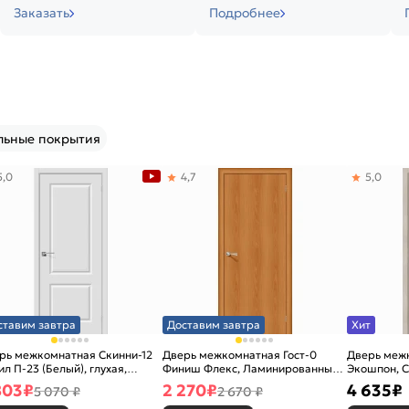
Заказать
Подробнее
льные покрытия
5,0
4,7
5,0
ставим завтра
Доставим завтра
Хит
рь межкомнатная Скинни-12
Дверь межкомнатная Гост-0
Дверь меж
ил П-23 (Белый), глухая,
Финиш Флекс, Ламинированные
Экошпон, C
новая
Л-12 (МиланОрех), глухая,
остекленна
803
₽
2 270
₽
4 635
₽
5 070 ₽
2 670 ₽
каркасно-щитовая