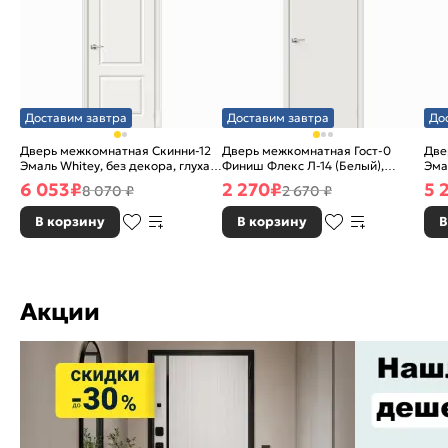
Доставим завтра
Доставим завтра
До
Дверь межкомнатная Скинни-12
Дверь межкомнатная Гост-0
Две
Эмаль Whitey, без декора, глухая,
Финиш Флекс Л-14 (Белый),
Эма
без стекла, без кромки, скиновая
глухая, каркасно-щитовая
без
6 053
₽
2 270
₽
5 
8 070 ₽
2 670 ₽
В корзину
В корзину
В
Акции