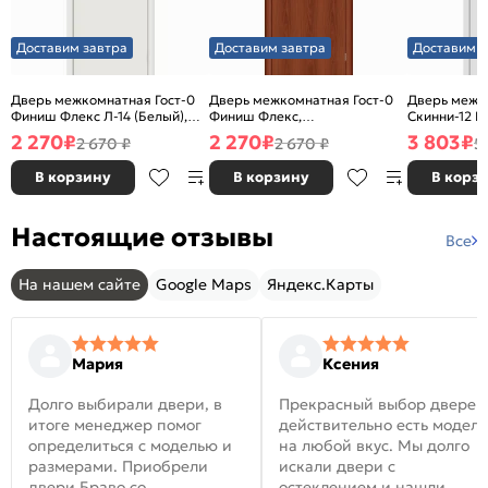
Доставим завтра
Доставим завтра
Доставим з
Дверь межкомнатная Гост-0
Дверь межкомнатная Гост-0
Дверь межк
Финиш Флекс Л-14 (Белый),
Финиш Флекс,
Скинни-12 В
глухая, каркасно-щитовая
Ламинированные Л-11
глухая, ски
2 270
₽
2 270
₽
3 803
₽
2 670 ₽
2 670 ₽
5
(ИталОрех), глухая, каркасно-
щитовая
В корзину
В корзину
В корз
Настоящие отзывы
Все
На нашем сайте
Google Maps
Яндекс.Карты
Мария
Ксения
Долго выбирали двери, в
Прекрасный выбор дверей
итоге менеджер помог
действительно есть модел
определиться с моделью и
на любой вкус. Мы долго
размерами. Приобрели
искали двери с
двери Браво со
остеклением и нашли