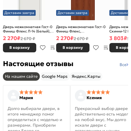
Доставим завтра
Доставим завтра
Доставим з
Дверь межкомнатная Гост-0
Дверь межкомнатная Гост-0
Дверь межк
Финиш Флекс Л-14 (Белый),
Финиш Флекс,
Скинни-12 В
глухая, каркасно-щитовая
Ламинированные Л-11
глухая, ски
2 270
₽
2 270
₽
3 803
₽
2 670 ₽
2 670 ₽
5
(ИталОрех), глухая, каркасно-
щитовая
В корзину
В корзину
В корз
Настоящие отзывы
Все
На нашем сайте
Google Maps
Яндекс.Карты
Мария
Ксения
Долго выбирали двери, в
Прекрасный выбор дверей
итоге менеджер помог
действительно есть модел
определиться с моделью и
на любой вкус. Мы долго
размерами. Приобрели
искали двери с
двери Браво со
остеклением и нашли