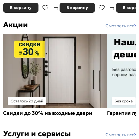
В корзину
В корзину
В корз
Акции
Смотреть все
Осталось 20 дней
Без срока
Скидки до 30% на входные двери
Гарантия л
Услуги и сервисы
Смотреть все