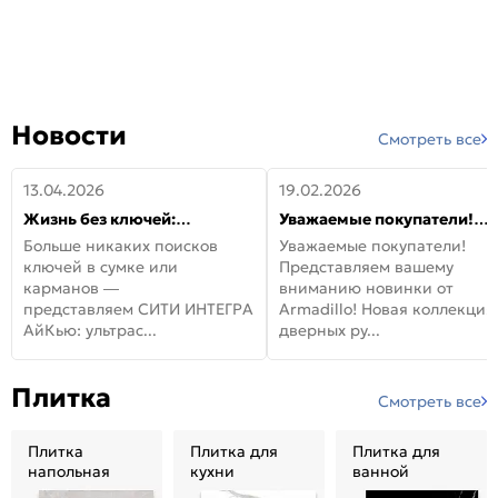
Новости
Смотреть все
13.04.2026
19.02.2026
Жизнь без ключей:
Уважаемые покупатели!
встречайте новую дверь
Представляем вашему
Больше никаких поисков
Уважаемые покупатели!
СИТИ ИНТЕГРА АйКью!
вниманию новинки от
ключей в сумке или
Представляем вашему
Armadillo!
карманов —
вниманию новинки от
представляем СИТИ ИНТЕГРА
Armadillo! Новая коллекция
АйКью: ультрас...
дверных ру...
Плитка
Смотреть все
Плитка
Плитка для
Плитка для
напольная
кухни
ванной