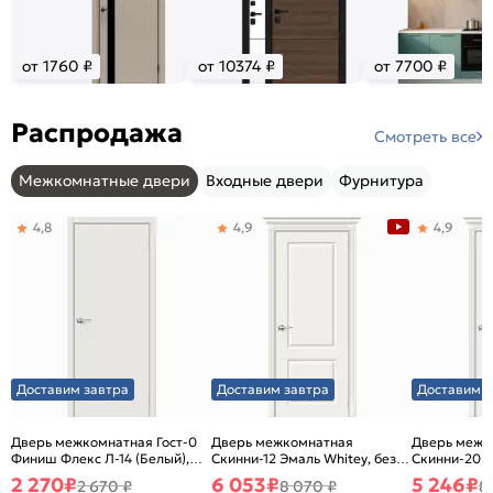
от 1760 ₽
от 10374 ₽
от 7700 ₽
Распродажа
Смотреть все
Межкомнатные двери
Входные двери
Фурнитура
4,8
4,9
4,9
Доставим завтра
Доставим завтра
Доставим з
Дверь межкомнатная Гост-0
Дверь межкомнатная
Дверь межк
Финиш Флекс Л-14 (Белый),
Скинни-12 Эмаль Whitey, без
Скинни-20 Э
глухая, каркасно-щитовая
декора, глухая, без стекла,
декора, глух
2 270
₽
6 053
₽
5 246
₽
2 670 ₽
8 070 ₽
8
без кромки, скиновая
без кромки,