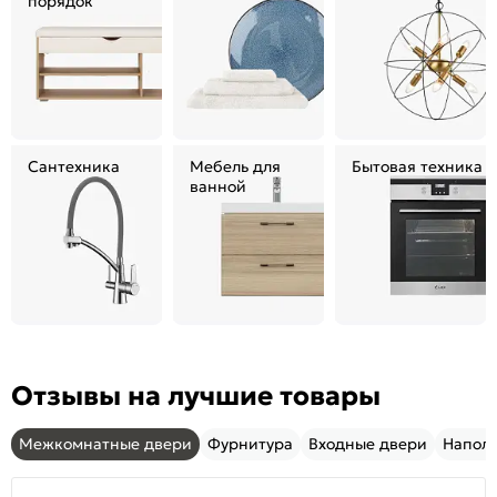
порядок
Сантехника
Мебель для
Бытовая техника
ванной
Отзывы на лучшие товары
Межкомнатные двери
Фурнитура
Входные двери
Напол