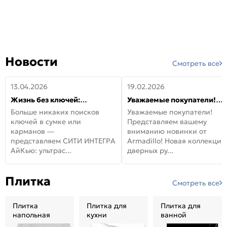
Новости
Смотреть все
13.04.2026
19.02.2026
Жизнь без ключей:
Уважаемые покупатели!
встречайте новую дверь
Представляем вашему
Больше никаких поисков
Уважаемые покупатели!
СИТИ ИНТЕГРА АйКью!
вниманию новинки от
ключей в сумке или
Представляем вашему
Armadillo!
карманов —
вниманию новинки от
представляем СИТИ ИНТЕГРА
Armadillo! Новая коллекция
АйКью: ультрас...
дверных ру...
Плитка
Смотреть все
Плитка
Плитка для
Плитка для
напольная
кухни
ванной