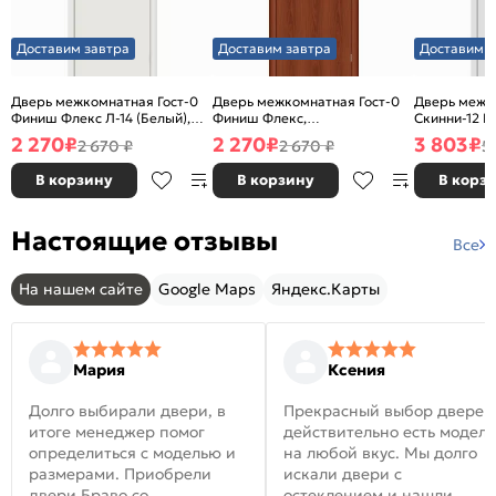
Доставим завтра
Доставим завтра
Доставим з
Дверь межкомнатная Гост-0
Дверь межкомнатная Гост-0
Дверь межк
Финиш Флекс Л-14 (Белый),
Финиш Флекс,
Скинни-12 В
глухая, каркасно-щитовая
Ламинированные Л-11
глухая, ски
2 270
₽
2 270
₽
3 803
₽
2 670 ₽
2 670 ₽
5
(ИталОрех), глухая, каркасно-
щитовая
В корзину
В корзину
В корз
Настоящие отзывы
Все
На нашем сайте
Google Maps
Яндекс.Карты
Мария
Ксения
Долго выбирали двери, в
Прекрасный выбор дверей
итоге менеджер помог
действительно есть модел
определиться с моделью и
на любой вкус. Мы долго
размерами. Приобрели
искали двери с
двери Браво со
остеклением и нашли