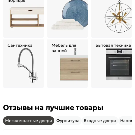
порядок
Сантехника
Мебель для
Бытовая техника
ванной
Отзывы на лучшие товары
Межкомнатные двери
Фурнитура
Входные двери
Напол