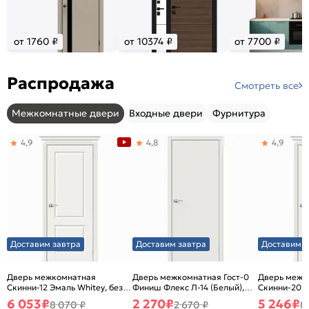
от 1760 ₽
от 10374 ₽
от 7700 ₽
Распродажа
Смотреть все
Межкомнатные двери
Входные двери
Фурнитура
4,9
4,8
4,9
Доставим завтра
Доставим завтра
Доставим з
Дверь межкомнатная
Дверь межкомнатная Гост-0
Дверь межк
Скинни-12 Эмаль Whitey, без
Финиш Флекс Л-14 (Белый),
Скинни-20 Э
декора, глухая, без стекла,
глухая, каркасно-щитовая
декора, глух
6 053
₽
2 270
₽
5 246
₽
8 070 ₽
2 670 ₽
8
без кромки, скиновая
без кромки,