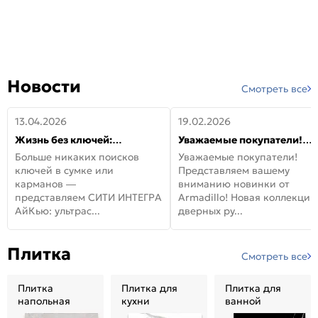
Новости
Смотреть все
13.04.2026
19.02.2026
Жизнь без ключей:
Уважаемые покупатели!
встречайте новую дверь
Представляем вашему
Больше никаких поисков
Уважаемые покупатели!
СИТИ ИНТЕГРА АйКью!
вниманию новинки от
ключей в сумке или
Представляем вашему
Armadillo!
карманов —
вниманию новинки от
представляем СИТИ ИНТЕГРА
Armadillo! Новая коллекция
АйКью: ультрас...
дверных ру...
Плитка
Смотреть все
Плитка
Плитка для
Плитка для
напольная
кухни
ванной