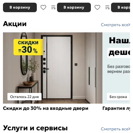
В корзину
В корзину
В корз
Акции
Смотреть все
Осталось 22 дня
Без срока
Скидки до 30% на входные двери
Гарантия л
Услуги и сервисы
Смотреть все