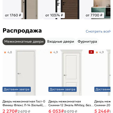
от 1760 ₽
от 10374 ₽
от 7700 ₽
Распродажа
Смотреть все
Межкомнатные двери
Входные двери
Фурнитура
4,8
4,9
4,9
Доставим завтра
Доставим завтра
Доставим з
Дверь межкомнатная Гост-0
Дверь межкомнатная
Дверь межк
Финиш Флекс Л-14 (Белый),
Скинни-12 Эмаль Whitey, без
Скинни-20 Э
глухая, каркасно-щитовая
декора, глухая, без стекла,
декора, глух
2 270
₽
6 053
₽
5 246
₽
2 670 ₽
8 070 ₽
8
без кромки, скиновая
без кромки,