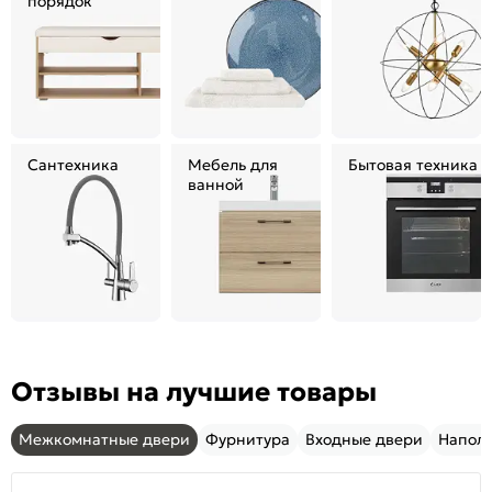
порядок
Сантехника
Мебель для
Бытовая техника
ванной
Отзывы на лучшие товары
Межкомнатные двери
Фурнитура
Входные двери
Напол