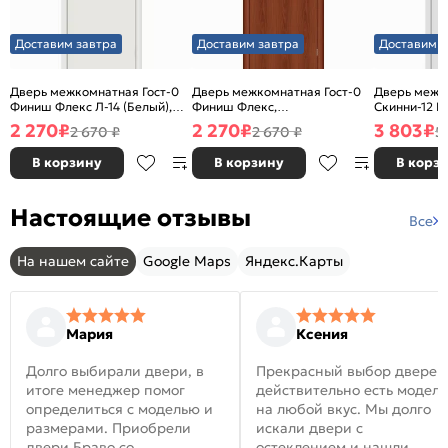
Доставим завтра
Доставим завтра
Доставим з
Дверь межкомнатная Гост-0
Дверь межкомнатная Гост-0
Дверь межк
Финиш Флекс Л-14 (Белый),
Финиш Флекс,
Скинни-12 В
глухая, каркасно-щитовая
Ламинированные Л-11
глухая, ски
2 270
₽
2 270
₽
3 803
₽
2 670 ₽
2 670 ₽
5
(ИталОрех), глухая, каркасно-
щитовая
В корзину
В корзину
В корз
Настоящие отзывы
Все
На нашем сайте
Google Maps
Яндекс.Карты
Мария
Ксения
Долго выбирали двери, в
Прекрасный выбор дверей
итоге менеджер помог
действительно есть модел
определиться с моделью и
на любой вкус. Мы долго
размерами. Приобрели
искали двери с
двери Браво со
остеклением и нашли