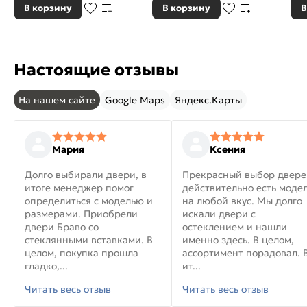
В корзину
В корзину
В
Настоящие отзывы
На нашем сайте
Google Maps
Яндекс.Карты
Мария
Ксения
Долго выбирали двери, в
Прекрасный выбор двере
итоге менеджер помог
действительно есть моде
определиться с моделью и
на любой вкус. Мы долго
размерами. Приобрели
искали двери с
двери Браво со
остеклением и нашли
стеклянными вставками. В
именно здесь. В целом,
целом, покупка прошла
ассортимент порадовал. 
гладко,...
ит...
Читать весь отзыв
Читать весь отзыв