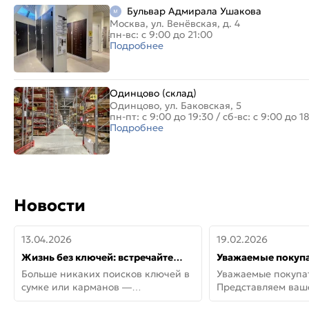
Бульвар Адмирала Ушакова
Москва, ул. Венёвская, д. 4
пн-вс: с 9:00 до 21:00
Подробнее
Одинцово (склад)
Одинцово, ул. Баковская, 5
пн-пт: с 9:00 до 19:30
/
сб-вс: с 9:00 до 1
Подробнее
Новости
13.04.2026
19.02.2026
Жизнь без ключей: встречайте
Уважаемые покупа
новую дверь СИТИ ИНТЕГРА
Представляем ва
Больше никаких поисков ключей в
Уважаемые покупа
АйКью!
новинки от Armadil
сумке или карманов —
Представляем ва
представляем СИТИ ИНТЕГРА
новинки от Armadil