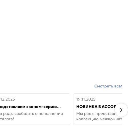
Смотреть все
.12.2025
19.11.2025
редставляем эконом-серию
НОВИНКА В АССОРТИМЕ
ерей от бренда Portika, где цена
ДВЕРИ GLOSSMAT —
ы рады сообщить о пополнении
Мы рады представить но
 значит «просто»
НЕОКЛАССИКА И УЮТ 
талога!
коллекцию межкомнатны
ДОМЕ
GlossMat (Полипропилен)