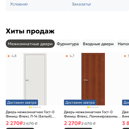
Условия
Заказать
Хиты продаж
Межкомнатные двери
Фурнитура
Входные двери
Напо
4,8
4,7
Доставим завтра
Доставим завтра
До
Дверь межкомнатная Гост-0
Дверь межкомнатная Гост-0
Две
Финиш Флекс Л-14 (Белый),
Финиш Флекс, Ламинированные
Вин
глухая, каркасно-щитовая
Л-11 (ИталОрех), глухая,
ски
2 270
₽
2 270
₽
3 
2 670 ₽
2 670 ₽
каркасно-щитовая