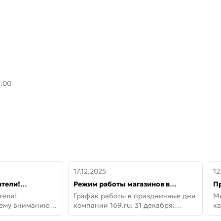
8:00
17.12.2025
12
тели!
Режим работы магазинов в
П
шему вниманию
праздничные дни с 31 декабря по
дв
тели!
График работы в праздничные дни
М
lo!
11 января
не
шему вниманию
компании 169.ru: 31 декабря:
ка
lo! Новая
Заказы, самовывоз и доставки —