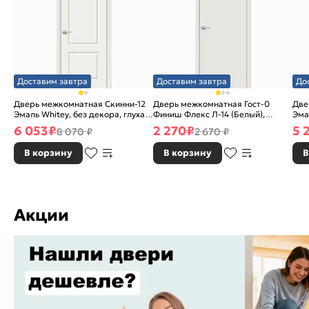
Доставим завтра
Доставим завтра
До
Дверь межкомнатная Скинни-12
Дверь межкомнатная Гост-0
Две
Эмаль Whitey, без декора, глухая,
Финиш Флекс Л-14 (Белый),
Эма
без стекла, без кромки, скиновая
глухая, каркасно-щитовая
без
6 053
₽
2 270
₽
5 
8 070 ₽
2 670 ₽
В корзину
В корзину
В
Акции