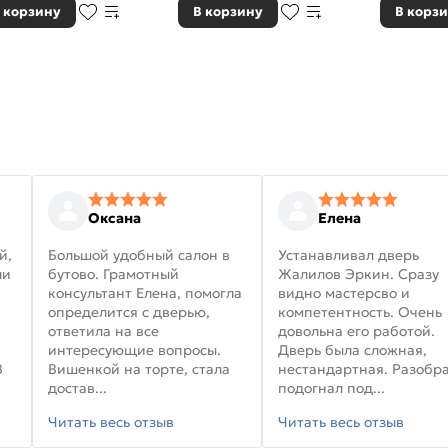
 корзину
В корзину
В корз
Оксана
Елена
й,
Большой удобный салон в
Устанавливал дверь
ли
бутово. Грамотный
Жалилов Эркин. Сразу
консультант Елена, помогла
видно мастерсво и
определится с дверью,
компетентность. Очень
ответила на все
довольна его работой.
интересующие вопросы.
Дверь была сложная,
В
Вишенкой на торте, стала
нестандартная. Разобра
достав...
подогнал под...
Читать весь отзыв
Читать весь отзыв