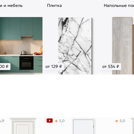
и и мебель
Плитка
Напольные по
00 ₽
от 129 ₽
от 534 ₽
4,9
5,0
5,0