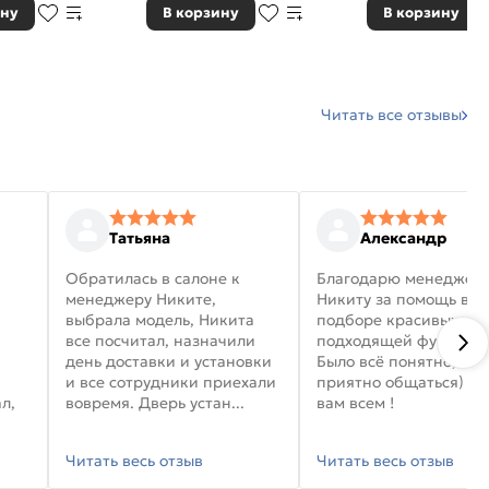
ину
В корзину
В корзину
Читать все отзывы
Татьяна
Александр
Обратилась в салоне к
Благодарю менеджер
менеджеру Никите,
Никиту за помощь в
выбрала модель, Никита
подборе красивых дв
все посчитал, назначили
подходящей фурниту
день доставки и установки
Было всё понятно, и
и все сотрудники приехали
приятно общаться) уд
л,
вовремя. Дверь устан...
вам всем !
Читать весь отзыв
Читать весь отзыв