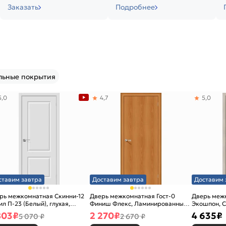
Заказать
Подробнее
льные покрытия
5,0
4,7
5,0
ставим завтра
Доставим завтра
Доставим 
рь межкомнатная Скинни-12
Дверь межкомнатная Гост-0
Дверь меж
ил П-23 (Белый), глухая,
Финиш Флекс, Ламинированные
Экошпон, C
новая
Л-12 (МиланОрех), глухая,
остекленна
803
₽
2 270
₽
4 635
₽
5 070 ₽
2 670 ₽
каркасно-щитовая