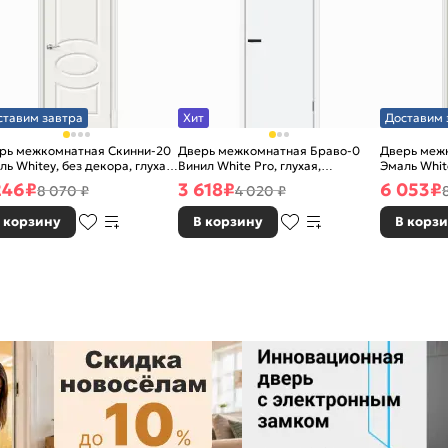
ставим завтра
Хит
Доставим 
рь межкомнатная Скинни-20
Дверь межкомнатная Браво-0
Дверь меж
ль Whitey, без декора, глухая,
Винил White Pro, глухая,
Эмаль White
 стекла, без кромки, скиновая
каркасно-щитовая
без стекла
246
₽
3 618
₽
6 053
₽
8 070 ₽
4 020 ₽
 корзину
В корзину
В корз