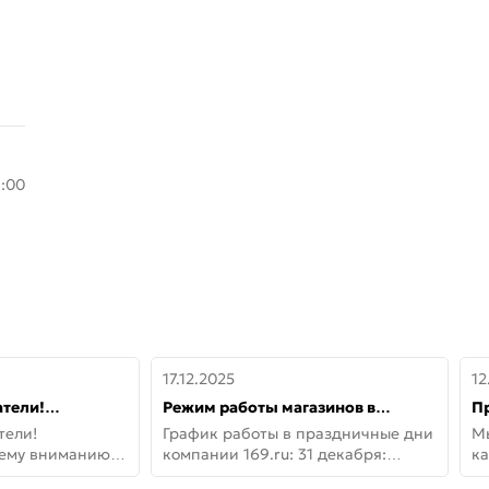
8:00
17.12.2025
12
тели!
Режим работы магазинов в
П
шему вниманию
праздничные дни с 31 декабря по
дв
тели!
График работы в праздничные дни
М
lo!
11 января
не
шему вниманию
компании 169.ru: 31 декабря:
ка
lo! Новая
Заказы, самовывоз и доставки —