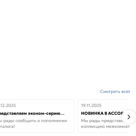
Смотреть все
.12.2025
19.11.2025
редставляем эконом-серию
НОВИНКА В АССОРТИМЕ
ерей от бренда Portika, где цена
ДВЕРИ GLOSSMAT —
ы рады сообщить о пополнении
Мы рады представить но
 значит «просто»
НЕОКЛАССИКА И УЮТ 
талога!
коллекцию межкомнатны
ДОМЕ
GlossMat (Полипропилен)