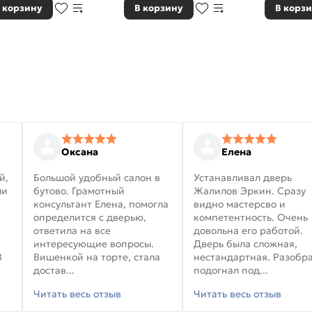
 корзину
В корзину
В корз
Оксана
Елена
й,
Большой удобный салон в
Устанавливал дверь
ли
бутово. Грамотный
Жалилов Эркин. Сразу
консультант Елена, помогла
видно мастерсво и
определится с дверью,
компетентность. Очень
ответила на все
довольна его работой.
интересующие вопросы.
Дверь была сложная,
В
Вишенкой на торте, стала
нестандартная. Разобра
достав...
подогнал под...
Читать весь отзыв
Читать весь отзыв