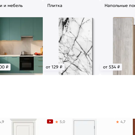
и и мебель
Плитка
Напольные по
00 ₽
от 129 ₽
от 534 ₽
4,9
5,0
4,7