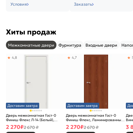
Условия
Заказать
Хиты продаж
Межкомнатные двери
Фурнитура
Входные двери
Напо
4,8
4,7
Доставим завтра
Доставим завтра
До
Дверь межкомнатная Гост-0
Дверь межкомнатная Гост-0
Две
Финиш Флекс Л-14 (Белый),
Финиш Флекс, Ламинированные
Вин
глухая, каркасно-щитовая
Л-11 (ИталОрех), глухая,
ски
2 270
₽
2 270
₽
3 
2 670 ₽
2 670 ₽
каркасно-щитовая