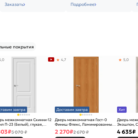
Заказать
Подробнее
льные покрытия
5,0
4,7
5,0
ставим завтра
Доставим завтра
Хит
рь межкомнатная Скинни-12
Дверь межкомнатная Гост-0
Дверь меж
ил П-23 (Белый), глухая,
Финиш Флекс, Ламинированные
Экошпон, C
новая
Л-12 (МиланОрех), глухая,
остекленна
803
₽
2 270
₽
4 635
₽
5 070 ₽
2 670 ₽
каркасно-щитовая