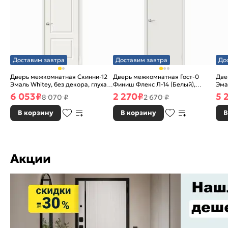
Доставим завтра
Доставим завтра
До
Дверь межкомнатная Скинни-12
Дверь межкомнатная Гост-0
Две
Эмаль Whitey, без декора, глухая,
Финиш Флекс Л-14 (Белый),
Эма
без стекла, без кромки, скиновая
глухая, каркасно-щитовая
без
6 053
₽
2 270
₽
5 
8 070 ₽
2 670 ₽
В корзину
В корзину
В
Акции