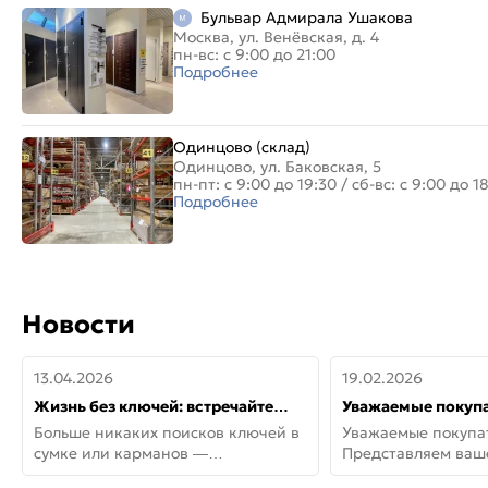
Бульвар Адмирала Ушакова
Москва, ул. Венёвская, д. 4
пн-вс: с 9:00 до 21:00
Подробнее
Одинцово (склад)
Одинцово, ул. Баковская, 5
пн-пт: с 9:00 до 19:30
/
сб-вс: с 9:00 до 1
Подробнее
Новости
13.04.2026
19.02.2026
Жизнь без ключей: встречайте
Уважаемые покупа
новую дверь СИТИ ИНТЕГРА
Представляем ва
Больше никаких поисков ключей в
Уважаемые покупа
АйКью!
новинки от Armadil
сумке или карманов —
Представляем ва
представляем СИТИ ИНТЕГРА
новинки от Armadil