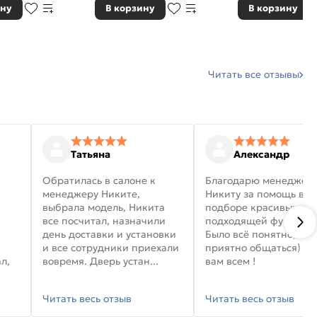
ину
В корзину
В корзину
Читать все отзывы
Татьяна
Александр
Обратилась в салоне к
Благодарю менеджер
менеджеру Никите,
Никиту за помощь в
выбрала модель, Никита
подборе красивых дв
все посчитал, назначили
подходящей фурниту
день доставки и установки
Было всё понятно, и
и все сотрудники приехали
приятно общаться) уд
л,
вовремя. Дверь устан...
вам всем !
Читать весь отзыв
Читать весь отзыв