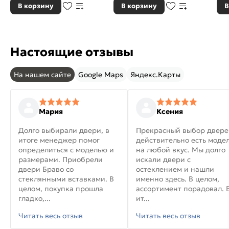
В корзину
В корзину
В
Настоящие отзывы
На нашем сайте
Google Maps
Яндекс.Карты
Мария
Ксения
Долго выбирали двери, в
Прекрасный выбор двере
итоге менеджер помог
действительно есть моде
определиться с моделью и
на любой вкус. Мы долго
размерами. Приобрели
искали двери с
двери Браво со
остеклением и нашли
стеклянными вставками. В
именно здесь. В целом,
целом, покупка прошла
ассортимент порадовал. 
гладко,...
ит...
Читать весь отзыв
Читать весь отзыв