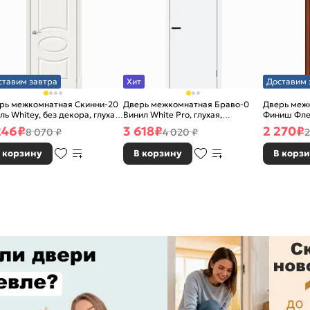
ставим завтра
Хит
Доставим 
рь межкомнатная Скинни-20
Дверь межкомнатная Браво-0
Дверь межк
ль Whitey, без декора, глухая,
Винил White Pro, глухая,
Финиш Фле
 стекла, без кромки, скиновая
каркасно-щитовая
Л-11 (ИталО
246
₽
3 618
₽
2 270
₽
8 070 ₽
4 020 ₽
2
каркасно-
 корзину
В корзину
В корз