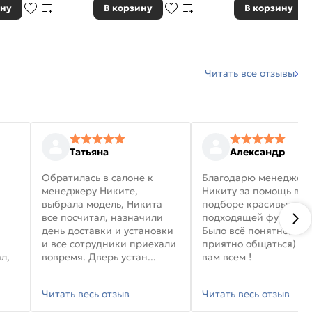
ину
В корзину
В корзину
Читать все отзывы
Татьяна
Александр
Обратилась в салоне к
Благодарю менеджер
менеджеру Никите,
Никиту за помощь в
выбрала модель, Никита
подборе красивых дв
все посчитал, назначили
подходящей фурниту
день доставки и установки
Было всё понятно, и
и все сотрудники приехали
приятно общаться) уд
л,
вовремя. Дверь устан...
вам всем !
Читать весь отзыв
Читать весь отзыв