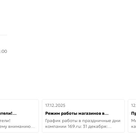
8:00
17.12.2025
12
тели!
Режим работы магазинов в
П
шему вниманию
праздничные дни с 31 декабря по
дв
тели!
График работы в праздничные дни
М
lo!
11 января
не
шему вниманию
компании 169.ru: 31 декабря:
ка
lo! Новая
Заказы, самовывоз и доставки —