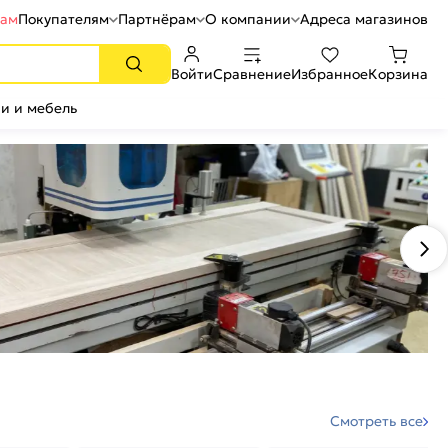
рам
Покупателям
Партнёрам
О компании
Адреса магазинов
Войти
Сравнение
Избранное
Корзина
и и мебель
Смотреть все