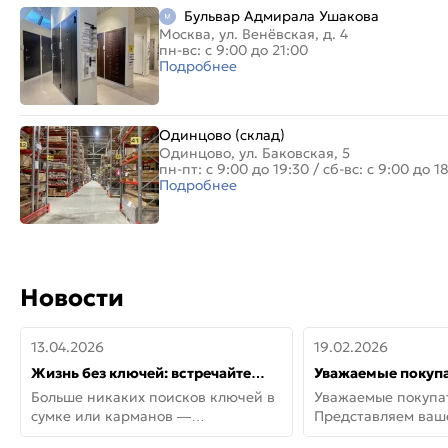
Бульвар Адмирала Ушакова
Москва, ул. Венёвская, д. 4
пн-вс: с 9:00 до 21:00
Подробнее
Одинцово (склад)
Одинцово, ул. Баковская, 5
пн-пт: с 9:00 до 19:30
/
сб-вс: с 9:00 до 1
Подробнее
Новости
13.04.2026
19.02.2026
Жизнь без ключей: встречайте
Уважаемые покупа
новую дверь СИТИ ИНТЕГРА
Представляем ва
Больше никаких поисков ключей в
Уважаемые покупа
АйКью!
новинки от Armadil
сумке или карманов —
Представляем ва
представляем СИТИ ИНТЕГРА
новинки от Armadil