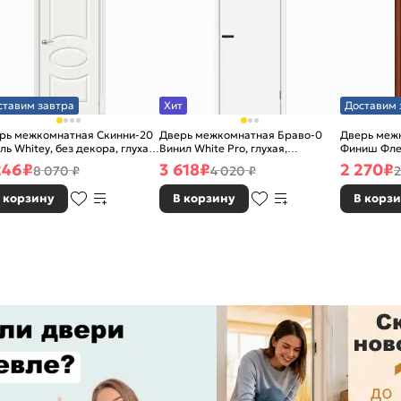
ставим завтра
Хит
Доставим 
рь межкомнатная Скинни-20
Дверь межкомнатная Браво-0
Дверь межк
ль Whitey, без декора, глухая,
Винил White Pro, глухая,
Финиш Фле
 стекла, без кромки, скиновая
каркасно-щитовая
Л-11 (ИталО
246
₽
3 618
₽
2 270
₽
8 070 ₽
4 020 ₽
2
каркасно-
 корзину
В корзину
В корз