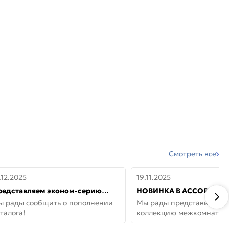
Смотреть все
.12.2025
19.11.2025
редставляем эконом-серию
НОВИНКА В АССОРТИМЕ
ерей от бренда Portika, где цена
ДВЕРИ GLOSSMAT —
ы рады сообщить о пополнении
Мы рады представить но
 значит «просто»
НЕОКЛАССИКА И УЮТ 
талога!
коллекцию межкомнатны
ДОМЕ
GlossMat (Полипропилен)