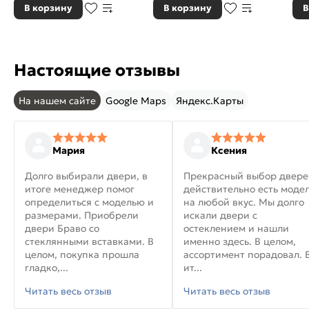
В корзину
В корзину
В
Настоящие отзывы
На нашем сайте
Google Maps
Яндекс.Карты
Мария
Ксения
Долго выбирали двери, в
Прекрасный выбор двере
итоге менеджер помог
действительно есть моде
определиться с моделью и
на любой вкус. Мы долго
размерами. Приобрели
искали двери с
двери Браво со
остеклением и нашли
стеклянными вставками. В
именно здесь. В целом,
целом, покупка прошла
ассортимент порадовал. 
гладко,...
ит...
Читать весь отзыв
Читать весь отзыв