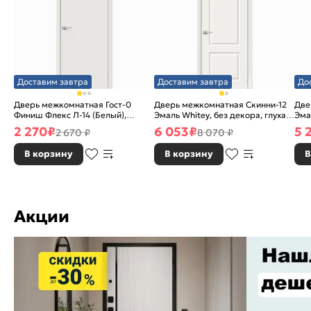
Доставим завтра
Доставим завтра
До
Дверь межкомнатная Гост-0
Дверь межкомнатная Скинни-12
Две
Финиш Флекс Л-14 (Белый),
Эмаль Whitey, без декора, глухая,
Эма
глухая, каркасно-щитовая
без стекла, без кромки, скиновая
без
2 270
₽
6 053
₽
5 
2 670 ₽
8 070 ₽
В корзину
В корзину
В
Акции