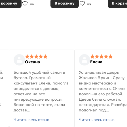
 корзину
В корзину
В корз
Оксана
Елена
й,
Большой удобный салон в
Устанавливал дверь
ли
бутово. Грамотный
Жалилов Эркин. Сразу
консультант Елена, помогла
видно мастерсво и
определится с дверью,
компетентность. Очень
ответила на все
довольна его работой.
интересующие вопросы.
Дверь была сложная,
В
Вишенкой на торте, стала
нестандартная. Разобра
достав...
подогнал под...
Читать весь отзыв
Читать весь отзыв