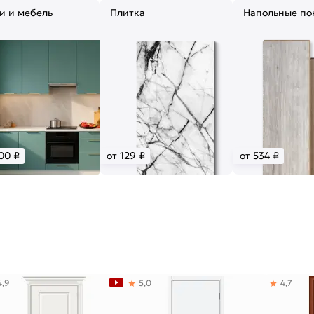
и и мебель
Плитка
Напольные по
00 ₽
от 129 ₽
от 534 ₽
4,9
5,0
4,7