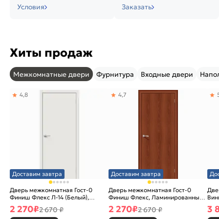
Условия
Заказать
Хиты продаж
Межкомнатные двери
Фурнитура
Входные двери
Напо
4,8
4,7
Доставим завтра
Доставим завтра
До
Дверь межкомнатная Гост-0
Дверь межкомнатная Гост-0
Две
Финиш Флекс Л-14 (Белый),
Финиш Флекс, Ламинированные
Вин
глухая, каркасно-щитовая
Л-11 (ИталОрех), глухая,
ски
2 270
₽
2 270
₽
3 
2 670 ₽
2 670 ₽
каркасно-щитовая