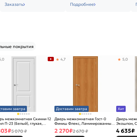
Заказать
Подробнее
льные покрытия
5,0
4,7
5,0
ставим завтра
Доставим завтра
Хит
рь межкомнатная Скинни-12
Дверь межкомнатная Гост-0
Дверь меж
ил П-23 (Белый), глухая,
Финиш Флекс, Ламинированные
Экошпон, C
новая
Л-12 (МиланОрех), глухая,
остекленна
803
₽
2 270
₽
4 635
₽
5 070 ₽
2 670 ₽
каркасно-щитовая