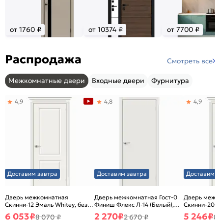
от 1760 ₽
от 10374 ₽
от 7700 ₽
Распродажа
Смотреть все
Межкомнатные двери
Входные двери
Фурнитура
4,9
4,8
4,9
Доставим завтра
Доставим завтра
Доставим з
Дверь межкомнатная
Дверь межкомнатная Гост-0
Дверь межк
Скинни-12 Эмаль Whitey, без
Финиш Флекс Л-14 (Белый),
Скинни-20 Э
декора, глухая, без стекла,
глухая, каркасно-щитовая
декора, глух
6 053
₽
2 270
₽
5 246
₽
8 070 ₽
2 670 ₽
8
без кромки, скиновая
без кромки,