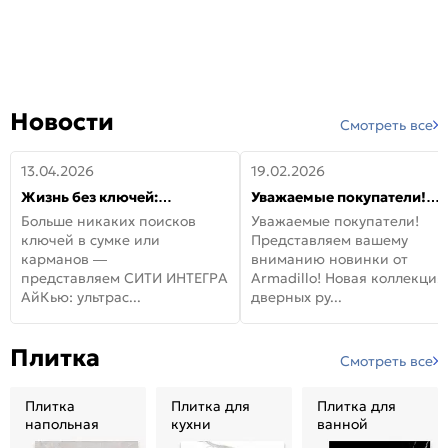
Новости
Смотреть все
13.04.2026
19.02.2026
Жизнь без ключей:
Уважаемые покупатели!
встречайте новую дверь
Представляем вашему
Больше никаких поисков
Уважаемые покупатели!
СИТИ ИНТЕГРА АйКью!
вниманию новинки от
ключей в сумке или
Представляем вашему
Armadillo!
карманов —
вниманию новинки от
представляем СИТИ ИНТЕГРА
Armadillo! Новая коллекция
АйКью: ультрас...
дверных ру...
Плитка
Смотреть все
Плитка
Плитка для
Плитка для
напольная
кухни
ванной