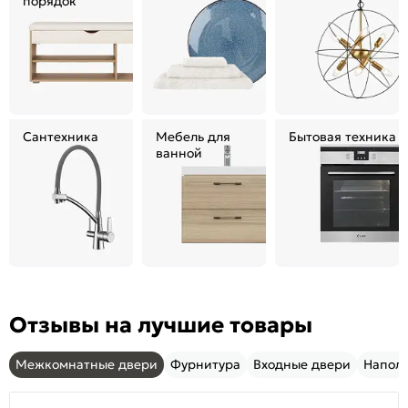
порядок
Сантехника
Мебель для
Бытовая техника
ванной
Отзывы на лучшие товары
Межкомнатные двери
Фурнитура
Входные двери
Напол