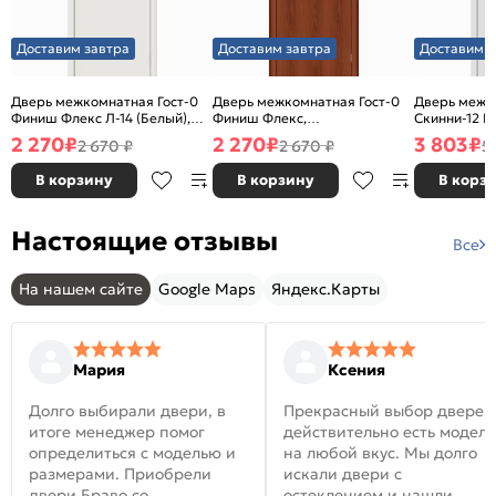
Доставим завтра
Доставим завтра
Доставим з
Дверь межкомнатная Гост-0
Дверь межкомнатная Гост-0
Дверь межк
Финиш Флекс Л-14 (Белый),
Финиш Флекс,
Скинни-12 В
глухая, каркасно-щитовая
Ламинированные Л-11
глухая, ски
2 270
₽
2 270
₽
3 803
₽
2 670 ₽
2 670 ₽
5
(ИталОрех), глухая, каркасно-
щитовая
В корзину
В корзину
В корз
Настоящие отзывы
Все
На нашем сайте
Google Maps
Яндекс.Карты
Мария
Ксения
Долго выбирали двери, в
Прекрасный выбор дверей
итоге менеджер помог
действительно есть модел
определиться с моделью и
на любой вкус. Мы долго
размерами. Приобрели
искали двери с
двери Браво со
остеклением и нашли