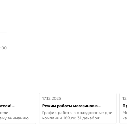
8:00
17.12.2025
12
тели!
Режим работы магазинов в
П
шему вниманию
праздничные дни с 31 декабря по
дв
тели!
График работы в праздничные дни
М
lo!
11 января
не
шему вниманию
компании 169.ru: 31 декабря:
ка
lo! Новая
Заказы, самовывоз и доставки —