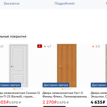
Заказать
Подробнее
льные покрытия
5,0
4,7
5,0
ставим завтра
Доставим завтра
Доставим 
рь межкомнатная Скинни-12
Дверь межкомнатная Гост-0
Дверь меж
ил П-23 (Белый), глухая,
Финиш Флекс, Ламинированные
Экошпон, C
новая
Л-12 (МиланОрех), глухая,
остекленна
803
₽
2 270
₽
4 635
₽
5 070 ₽
2 670 ₽
каркасно-щитовая