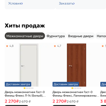
Условия
Заказать
Хиты продаж
Межкомнатные двери
Фурнитура
Входные двери
Напо
4,8
4,7
Доставим завтра
Доставим завтра
До
Дверь межкомнатная Гост-0
Дверь межкомнатная Гост-0
Две
Финиш Флекс Л-14 (Белый),
Финиш Флекс, Ламинированные
Вин
глухая, каркасно-щитовая
Л-11 (ИталОрех), глухая,
ски
2 270
₽
2 270
₽
3 
2 670 ₽
2 670 ₽
каркасно-щитовая