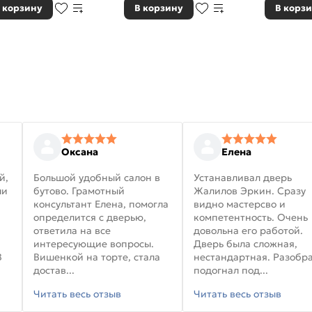
 корзину
В корзину
В корз
Оксана
Елена
й,
Большой удобный салон в
Устанавливал дверь
ли
бутово. Грамотный
Жалилов Эркин. Сразу
консультант Елена, помогла
видно мастерсво и
определится с дверью,
компетентность. Очень
ответила на все
довольна его работой.
интересующие вопросы.
Дверь была сложная,
В
Вишенкой на торте, стала
нестандартная. Разобра
достав...
подогнал под...
Читать весь отзыв
Читать весь отзыв