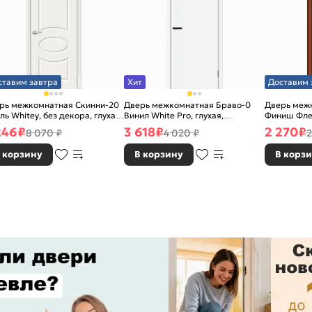
ставим завтра
Хит
Доставим 
рь межкомнатная Скинни-20
Дверь межкомнатная Браво-0
Дверь межк
ль Whitey, без декора, глухая,
Винил White Pro, глухая,
Финиш Фле
 стекла, без кромки, скиновая
каркасно-щитовая
Л-11 (ИталО
246
₽
3 618
₽
2 270
₽
8 070 ₽
4 020 ₽
2
каркасно-
 корзину
В корзину
В корз