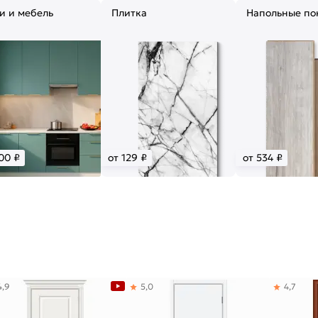
и и мебель
Плитка
Напольные по
00 ₽
от 129 ₽
от 534 ₽
4,9
5,0
4,7