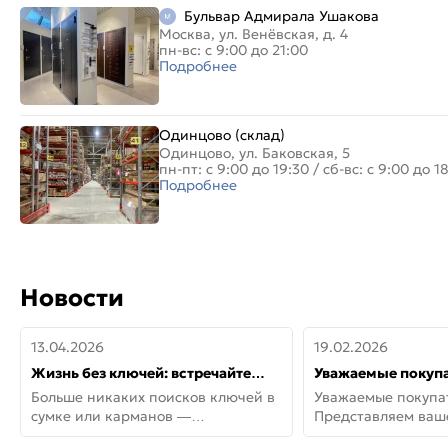
Бульвар Адмирала Ушакова
Москва, ул. Венёвская, д. 4
пн-вс: с 9:00 до 21:00
Подробнее
Одинцово (склад)
Одинцово, ул. Баковская, 5
пн-пт: с 9:00 до 19:30
/
сб-вс: с 9:00 до 1
Подробнее
Новости
13.04.2026
19.02.2026
Жизнь без ключей: встречайте
Уважаемые покупа
новую дверь СИТИ ИНТЕГРА
Представляем ва
Больше никаких поисков ключей в
Уважаемые покупа
АйКью!
новинки от Armadil
сумке или карманов —
Представляем ва
представляем СИТИ ИНТЕГРА
новинки от Armadil