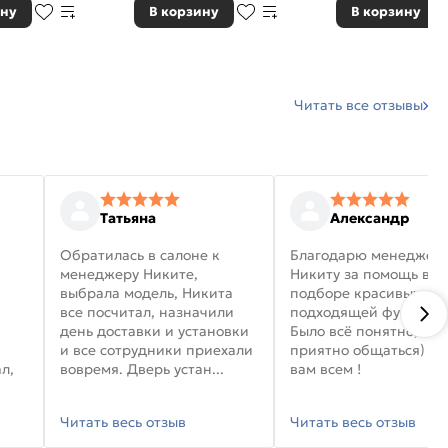
ину
В корзину
В корзину
Читать все отзывы
Татьяна
Александр
Обратилась в салоне к
Благодарю менеджер
менеджеру Никите,
Никиту за помощь в
выбрала модель, Никита
подборе красивых дв
все посчитал, назначили
подходящей фурниту
день доставки и установки
Было всё понятно, и
и все сотрудники приехали
приятно общаться) уд
л,
вовремя. Дверь устан...
вам всем !
Читать весь отзыв
Читать весь отзыв