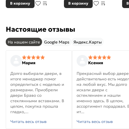
В корзину
В корзину
В
Настоящие отзывы
На нашем сайте
Google Maps
Яндекс.Карты
Мария
Ксения
Долго выбирали двери, в
Прекрасный выбор двере
итоге менеджер помог
действительно есть моде
определиться с моделью и
на любой вкус. Мы долго
размерами. Приобрели
искали двери с
двери Браво со
остеклением и нашли
стеклянными вставками. В
именно здесь. В целом,
целом, покупка прошла
ассортимент порадовал. 
гладко,...
ит...
Читать весь отзыв
Читать весь отзыв