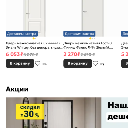
Доставим завтра
Доставим завтра
До
Дверь межкомнатная Скинни-12
Дверь межкомнатная Гост-0
Две
Эмаль Whitey, без декора, глухая,
Финиш Флекс Л-14 (Белый),
Эма
без стекла, без кромки, скиновая
глухая, каркасно-щитовая
без
6 053
₽
2 270
₽
5 
8 070 ₽
2 670 ₽
В корзину
В корзину
В
Акции