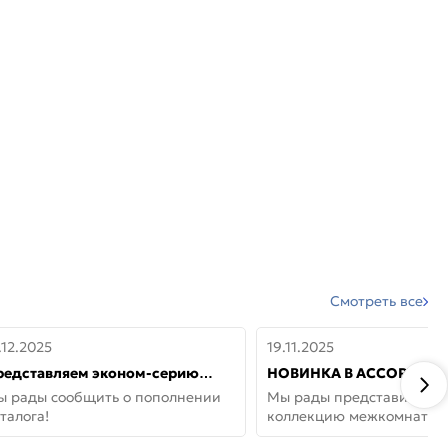
Смотреть все
.12.2025
19.11.2025
редставляем эконом-серию
НОВИНКА В АССОРТИМЕ
ерей от бренда Portika, где цена
ДВЕРИ GLOSSMAT —
ы рады сообщить о пополнении
Мы рады представить но
 значит «просто»
НЕОКЛАССИКА И УЮТ 
талога!
коллекцию межкомнатны
ДОМЕ
GlossMat (Полипропилен)