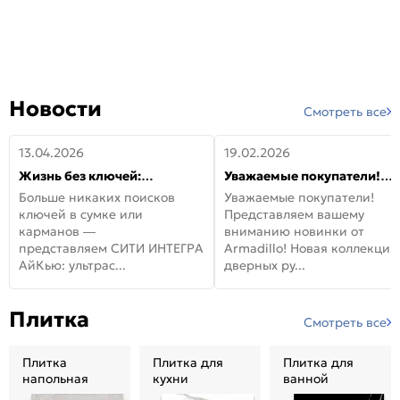
Новости
Смотреть все
13.04.2026
19.02.2026
Жизнь без ключей:
Уважаемые покупатели!
встречайте новую дверь
Представляем вашему
Больше никаких поисков
Уважаемые покупатели!
СИТИ ИНТЕГРА АйКью!
вниманию новинки от
ключей в сумке или
Представляем вашему
Armadillo!
карманов —
вниманию новинки от
представляем СИТИ ИНТЕГРА
Armadillo! Новая коллекция
АйКью: ультрас...
дверных ру...
Плитка
Смотреть все
Плитка
Плитка для
Плитка для
напольная
кухни
ванной