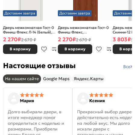
Доставим завтра
Доставим завтра
Доставим з
Дверь межкомнатная Гост-0
Дверь межкомнатная Гост-0
Дверь межк
Финиш Флекс Л-14 (Белый),
Финиш Флекс,
Скинни-12 В
глухая, каркасно-щитовая
Ламинированные Л-11
глухая, ски
2 270
₽
2 270
₽
3 803
₽
2 670 ₽
2 670 ₽
5
(ИталОрех), глухая, каркасно-
щитовая
В корзину
В корзину
В корз
Настоящие отзывы
Все
На нашем сайте
Google Maps
Яндекс.Карты
Мария
Ксения
Долго выбирали двери, в
Прекрасный выбор дверей
итоге менеджер помог
действительно есть модел
определиться с моделью и
на любой вкус. Мы долго
размерами. Приобрели
искали двери с
двери Браво со
остеклением и нашли