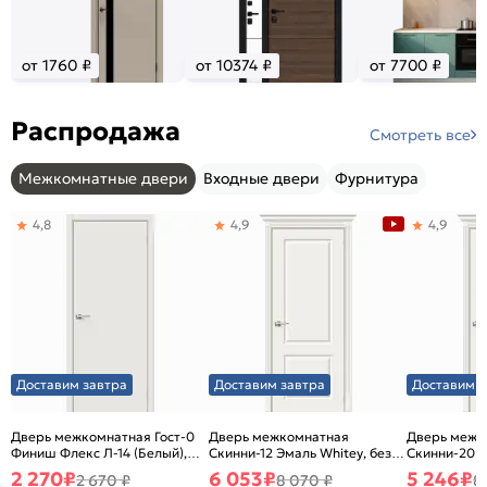
от 1760 ₽
от 10374 ₽
от 7700 ₽
Распродажа
Смотреть все
Межкомнатные двери
Входные двери
Фурнитура
4,8
4,9
4,9
Доставим завтра
Доставим завтра
Доставим з
Дверь межкомнатная Гост-0
Дверь межкомнатная
Дверь межк
Финиш Флекс Л-14 (Белый),
Скинни-12 Эмаль Whitey, без
Скинни-20 Э
глухая, каркасно-щитовая
декора, глухая, без стекла,
декора, глух
2 270
₽
6 053
₽
5 246
₽
2 670 ₽
8 070 ₽
8
без кромки, скиновая
без кромки,