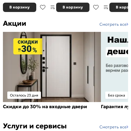
В корзину
В корзину
В корз
Акции
Смотреть все
Осталось 23 дня
Без срока
Скидки до 30% на входные двери
Гарантия л
Услуги и сервисы
Смотреть все