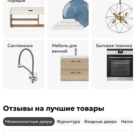
порядок
Сантехника
Мебель для
Бытовая техника
ванной
Отзывы на лучшие товары
Межкомнатные двери
Фурнитура
Входные двери
Напол