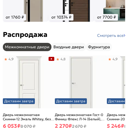
от 1760 ₽
от 10374 ₽
от 7700 ₽
Распродажа
Смотреть все
Межкомнатные двери
Входные двери
Фурнитура
4,9
4,8
4,9
Доставим завтра
Доставим завтра
Доставим з
Дверь межкомнатная
Дверь межкомнатная Гост-0
Дверь межк
Скинни-12 Эмаль Whitey, без
Финиш Флекс Л-14 (Белый),
Скинни-20 Э
декора, глухая, без стекла,
глухая, каркасно-щитовая
декора, глух
6 053
₽
2 270
₽
5 246
₽
8 070 ₽
2 670 ₽
8
без кромки, скиновая
без кромки,