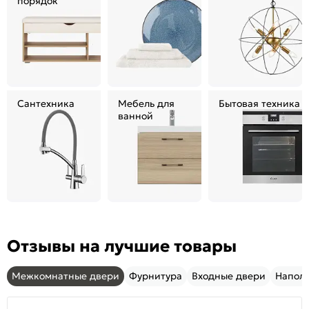
порядок
Сантехника
Мебель для
Бытовая техника
ванной
Отзывы на лучшие товары
Межкомнатные двери
Фурнитура
Входные двери
Напол