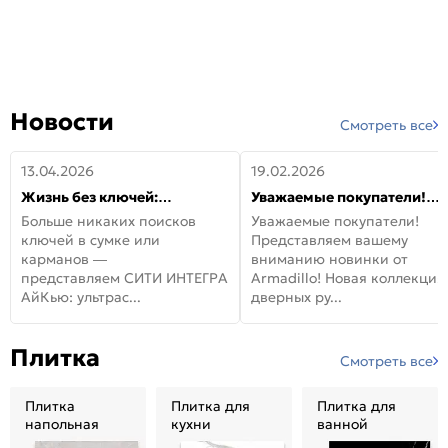
Новости
Смотреть все
13.04.2026
19.02.2026
Жизнь без ключей:
Уважаемые покупатели!
встречайте новую дверь
Представляем вашему
Больше никаких поисков
Уважаемые покупатели!
СИТИ ИНТЕГРА АйКью!
вниманию новинки от
ключей в сумке или
Представляем вашему
Armadillo!
карманов —
вниманию новинки от
представляем СИТИ ИНТЕГРА
Armadillo! Новая коллекция
АйКью: ультрас...
дверных ру...
Плитка
Смотреть все
Плитка
Плитка для
Плитка для
напольная
кухни
ванной