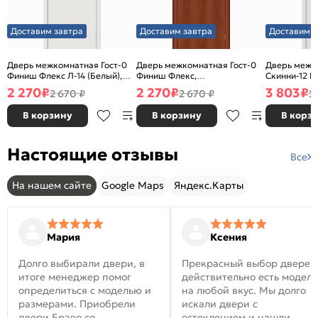
Доставим завтра
Доставим завтра
Доставим з
Дверь межкомнатная Гост-0
Дверь межкомнатная Гост-0
Дверь межк
Финиш Флекс Л-14 (Белый),
Финиш Флекс,
Скинни-12 В
глухая, каркасно-щитовая
Ламинированные Л-11
глухая, ски
2 270
₽
2 270
₽
3 803
₽
2 670 ₽
2 670 ₽
5
(ИталОрех), глухая, каркасно-
щитовая
В корзину
В корзину
В корз
Настоящие отзывы
Все
На нашем сайте
Google Maps
Яндекс.Карты
Мария
Ксения
Долго выбирали двери, в
Прекрасный выбор дверей
итоге менеджер помог
действительно есть модел
определиться с моделью и
на любой вкус. Мы долго
размерами. Приобрели
искали двери с
двери Браво со
остеклением и нашли