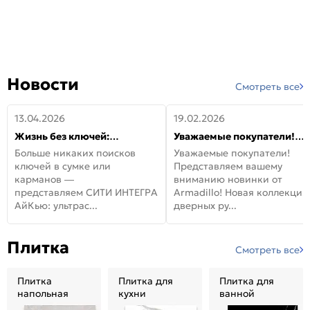
Новости
Смотреть все
13.04.2026
19.02.2026
Жизнь без ключей:
Уважаемые покупатели!
встречайте новую дверь
Представляем вашему
Больше никаких поисков
Уважаемые покупатели!
СИТИ ИНТЕГРА АйКью!
вниманию новинки от
ключей в сумке или
Представляем вашему
Armadillo!
карманов —
вниманию новинки от
представляем СИТИ ИНТЕГРА
Armadillo! Новая коллекция
АйКью: ультрас...
дверных ру...
Плитка
Смотреть все
Плитка
Плитка для
Плитка для
напольная
кухни
ванной