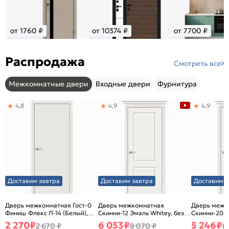
от 1760 ₽
от 10374 ₽
от 7700 ₽
Распродажа
Смотреть все
Межкомнатные двери
Входные двери
Фурнитура
4,8
4,9
4,9
Доставим завтра
Доставим завтра
Доставим з
Дверь межкомнатная Гост-0
Дверь межкомнатная
Дверь межк
Финиш Флекс Л-14 (Белый),
Скинни-12 Эмаль Whitey, без
Скинни-20 Э
глухая, каркасно-щитовая
декора, глухая, без стекла,
декора, глух
2 270
₽
6 053
₽
5 246
₽
2 670 ₽
8 070 ₽
8
без кромки, скиновая
без кромки,