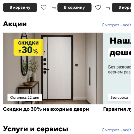
В корзину
В корзину
В корз
Акции
Смотреть все
Осталось 22 дня
Без срока
Скидки до 30% на входные двери
Гарантия л
Услуги и сервисы
Смотреть все