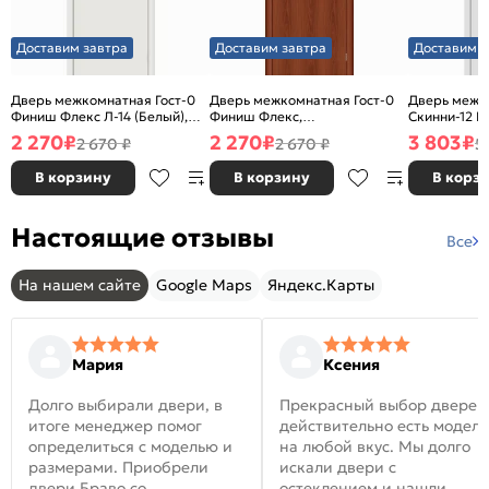
Доставим завтра
Доставим завтра
Доставим з
Дверь межкомнатная Гост-0
Дверь межкомнатная Гост-0
Дверь межк
Финиш Флекс Л-14 (Белый),
Финиш Флекс,
Скинни-12 В
глухая, каркасно-щитовая
Ламинированные Л-11
глухая, ски
2 270
₽
2 270
₽
3 803
₽
2 670 ₽
2 670 ₽
5
(ИталОрех), глухая, каркасно-
щитовая
В корзину
В корзину
В корз
Настоящие отзывы
Все
На нашем сайте
Google Maps
Яндекс.Карты
Мария
Ксения
Долго выбирали двери, в
Прекрасный выбор дверей
итоге менеджер помог
действительно есть модел
определиться с моделью и
на любой вкус. Мы долго
размерами. Приобрели
искали двери с
двери Браво со
остеклением и нашли