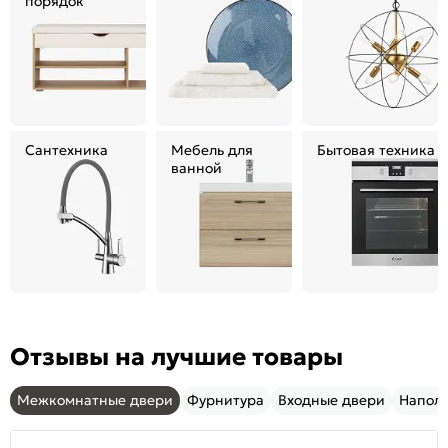
порядок
Сантехника
Мебель для
Бытовая техника
ванной
Отзывы на лучшие товары
Межкомнатные двери
Фурнитура
Входные двери
Напол