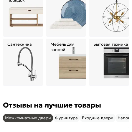
порядок
Сантехника
Мебель для
Бытовая техника
ванной
Отзывы на лучшие товары
Межкомнатные двери
Фурнитура
Входные двери
Напол