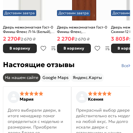
Доставим завтра
Доставим завтра
Доставим з
Дверь межкомнатная Гост-0
Дверь межкомнатная Гост-0
Дверь межк
Финиш Флекс Л-14 (Белый),
Финиш Флекс,
Скинни-12 В
глухая, каркасно-щитовая
Ламинированные Л-11
глухая, ски
2 270
₽
2 270
₽
3 803
₽
2 670 ₽
2 670 ₽
5
(ИталОрех), глухая, каркасно-
щитовая
В корзину
В корзину
В корз
Настоящие отзывы
Все
На нашем сайте
Google Maps
Яндекс.Карты
Мария
Ксения
Долго выбирали двери, в
Прекрасный выбор дверей
итоге менеджер помог
действительно есть модел
определиться с моделью и
на любой вкус. Мы долго
размерами. Приобрели
искали двери с
двери Браво со
остеклением и нашли