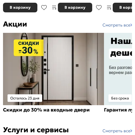
В корзину
В корзину
В корз
Акции
Смотреть все
Осталось 23 дня
Без срока
Скидки до 30% на входные двери
Гарантия л
Услуги и сервисы
Смотреть все