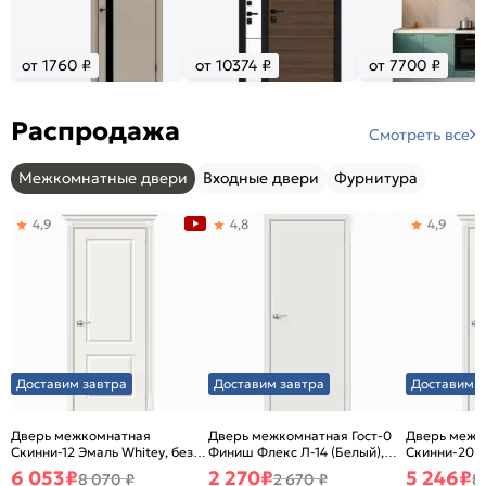
от 1760 ₽
от 10374 ₽
от 7700 ₽
Распродажа
Смотреть все
Межкомнатные двери
Входные двери
Фурнитура
4,9
4,8
4,9
Доставим завтра
Доставим завтра
Доставим з
Дверь межкомнатная
Дверь межкомнатная Гост-0
Дверь межк
Скинни-12 Эмаль Whitey, без
Финиш Флекс Л-14 (Белый),
Скинни-20 Э
декора, глухая, без стекла,
глухая, каркасно-щитовая
декора, глух
6 053
₽
2 270
₽
5 246
₽
8 070 ₽
2 670 ₽
8
без кромки, скиновая
без кромки,