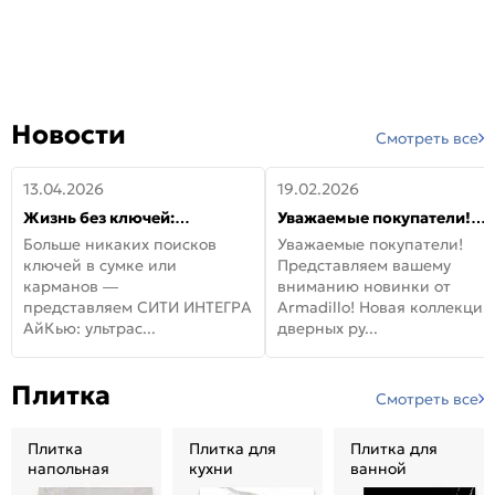
Новости
Смотреть все
13.04.2026
19.02.2026
Жизнь без ключей:
Уважаемые покупатели!
встречайте новую дверь
Представляем вашему
Больше никаких поисков
Уважаемые покупатели!
СИТИ ИНТЕГРА АйКью!
вниманию новинки от
ключей в сумке или
Представляем вашему
Armadillo!
карманов —
вниманию новинки от
представляем СИТИ ИНТЕГРА
Armadillo! Новая коллекция
АйКью: ультрас...
дверных ру...
Плитка
Смотреть все
Плитка
Плитка для
Плитка для
напольная
кухни
ванной