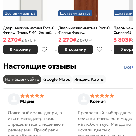
Доставим завтра
Доставим завтра
Доставим з
Дверь межкомнатная Гост-0
Дверь межкомнатная Гост-0
Дверь межк
Финиш Флекс Л-14 (Белый),
Финиш Флекс,
Скинни-12 В
глухая, каркасно-щитовая
Ламинированные Л-11
глухая, ски
2 270
₽
2 270
₽
3 803
₽
2 670 ₽
2 670 ₽
5
(ИталОрех), глухая, каркасно-
щитовая
В корзину
В корзину
В корз
Настоящие отзывы
Все
На нашем сайте
Google Maps
Яндекс.Карты
Мария
Ксения
Долго выбирали двери, в
Прекрасный выбор дверей
итоге менеджер помог
действительно есть модел
определиться с моделью и
на любой вкус. Мы долго
размерами. Приобрели
искали двери с
двери Браво со
остеклением и нашли