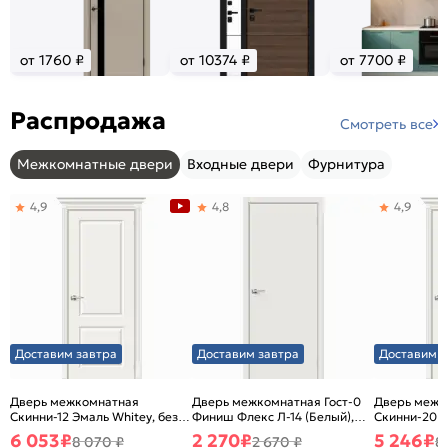
от 1760 ₽
от 10374 ₽
от 7700 ₽
Распродажа
Смотреть все
Межкомнатные двери
Входные двери
Фурнитура
4,9
4,8
4,9
Доставим завтра
Доставим завтра
Доставим з
Дверь межкомнатная
Дверь межкомнатная Гост-0
Дверь межк
Скинни-12 Эмаль Whitey, без
Финиш Флекс Л-14 (Белый),
Скинни-20 Э
декора, глухая, без стекла,
глухая, каркасно-щитовая
декора, глух
6 053
₽
2 270
₽
5 246
₽
8 070 ₽
2 670 ₽
8
без кромки, скиновая
без кромки,