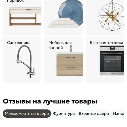
порядок
Сантехника
Мебель для
Бытовая техника
ванной
Отзывы на лучшие товары
Межкомнатные двери
Фурнитура
Входные двери
Напол