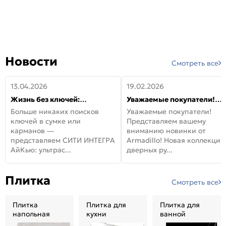
Новости
Смотреть все
13.04.2026
19.02.2026
Жизнь без ключей:
Уважаемые покупатели!
встречайте новую дверь
Представляем вашему
Больше никаких поисков
Уважаемые покупатели!
СИТИ ИНТЕГРА АйКью!
вниманию новинки от
ключей в сумке или
Представляем вашему
Armadillo!
карманов —
вниманию новинки от
представляем СИТИ ИНТЕГРА
Armadillo! Новая коллекция
АйКью: ультрас...
дверных ру...
Плитка
Смотреть все
Плитка
Плитка для
Плитка для
напольная
кухни
ванной