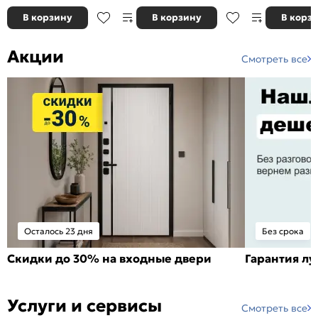
В корзину
В корзину
В корз
Акции
Смотреть все
Осталось 23 дня
Без срока
Скидки до 30% на входные двери
Гарантия л
Услуги и сервисы
Смотреть все