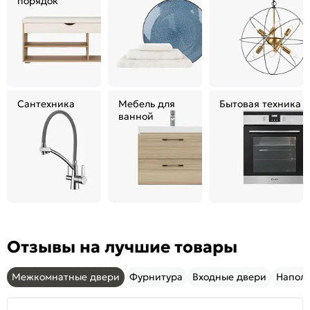
порядок
Сантехника
Мебель для
Бытовая техника
ванной
Отзывы на лучшие товары
Межкомнатные двери
Фурнитура
Входные двери
Напол