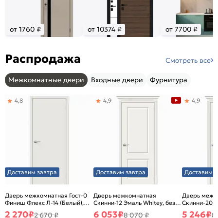
от 1760 ₽
от 10374 ₽
от 7700 ₽
Распродажа
Смотреть все
Межкомнатные двери
Входные двери
Фурнитура
4,8
4,9
4,9
Доставим завтра
Доставим завтра
Доставим з
Дверь межкомнатная Гост-0
Дверь межкомнатная
Дверь межк
Финиш Флекс Л-14 (Белый),
Скинни-12 Эмаль Whitey, без
Скинни-20 Э
глухая, каркасно-щитовая
декора, глухая, без стекла,
декора, глух
2 270
₽
6 053
₽
5 246
₽
2 670 ₽
8 070 ₽
8
без кромки, скиновая
без кромки,