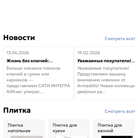
Новости
Смотреть все
13.04.2026
19.02.2026
Жизнь без ключей:
Уважаемые покупатели!
встречайте новую дверь
Представляем вашему
Больше никаких поисков
Уважаемые покупатели!
СИТИ ИНТЕГРА АйКью!
вниманию новинки от
ключей в сумке или
Представляем вашему
Armadillo!
карманов —
вниманию новинки от
представляем СИТИ ИНТЕГРА
Armadillo! Новая коллекция
АйКью: ультрас...
дверных ру...
Плитка
Смотреть все
Плитка
Плитка для
Плитка для
напольная
кухни
ванной