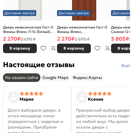
Доставим завтра
Доставим завтра
Доставим з
Дверь межкомнатная Гост-0
Дверь межкомнатная Гост-0
Дверь межк
Финиш Флекс Л-14 (Белый),
Финиш Флекс,
Скинни-12 В
глухая, каркасно-щитовая
Ламинированные Л-11
глухая, ски
2 270
₽
2 270
₽
3 803
₽
2 670 ₽
2 670 ₽
5
(ИталОрех), глухая, каркасно-
щитовая
В корзину
В корзину
В корз
Настоящие отзывы
Все
На нашем сайте
Google Maps
Яндекс.Карты
Мария
Ксения
Долго выбирали двери, в
Прекрасный выбор дверей
итоге менеджер помог
действительно есть модел
определиться с моделью и
на любой вкус. Мы долго
размерами. Приобрели
искали двери с
двери Браво со
остеклением и нашли