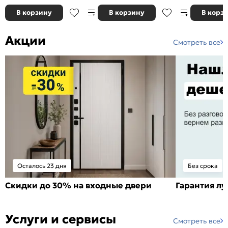
В корзину
В корзину
В корз
Акции
Смотреть все
Осталось 23 дня
Без срока
Скидки до 30% на входные двери
Гарантия л
Услуги и сервисы
Смотреть все