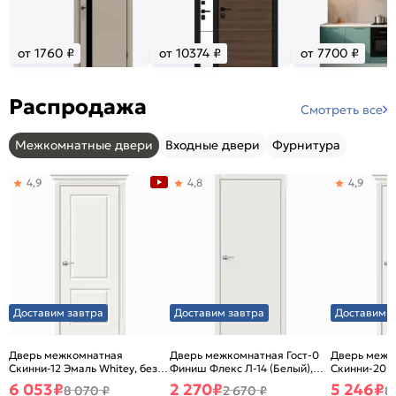
от 1760 ₽
от 10374 ₽
от 7700 ₽
Распродажа
Смотреть все
Межкомнатные двери
Входные двери
Фурнитура
4,9
4,8
4,9
Доставим завтра
Доставим завтра
Доставим з
Дверь межкомнатная
Дверь межкомнатная Гост-0
Дверь межк
Скинни-12 Эмаль Whitey, без
Финиш Флекс Л-14 (Белый),
Скинни-20 Э
декора, глухая, без стекла,
глухая, каркасно-щитовая
декора, глух
6 053
₽
2 270
₽
5 246
₽
8 070 ₽
2 670 ₽
8
без кромки, скиновая
без кромки,