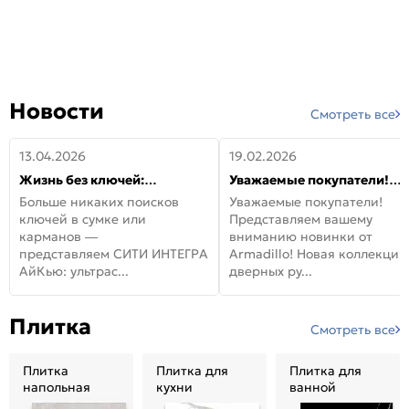
Новости
Смотреть все
13.04.2026
19.02.2026
Жизнь без ключей:
Уважаемые покупатели!
встречайте новую дверь
Представляем вашему
Больше никаких поисков
Уважаемые покупатели!
СИТИ ИНТЕГРА АйКью!
вниманию новинки от
ключей в сумке или
Представляем вашему
Armadillo!
карманов —
вниманию новинки от
представляем СИТИ ИНТЕГРА
Armadillo! Новая коллекция
АйКью: ультрас...
дверных ру...
Плитка
Смотреть все
Плитка
Плитка для
Плитка для
напольная
кухни
ванной