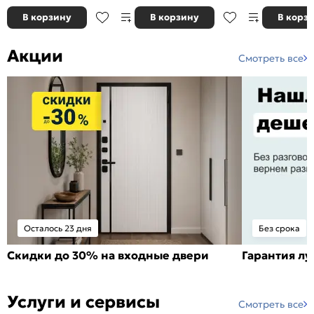
В корзину
В корзину
В корз
Акции
Смотреть все
Осталось 23 дня
Без срока
Скидки до 30% на входные двери
Гарантия л
Услуги и сервисы
Смотреть все