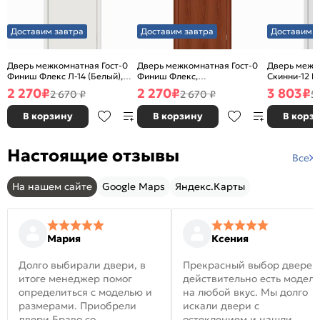
Доставим завтра
Доставим завтра
Доставим з
Дверь межкомнатная Гост-0
Дверь межкомнатная Гост-0
Дверь межк
Финиш Флекс Л-14 (Белый),
Финиш Флекс,
Скинни-12 В
глухая, каркасно-щитовая
Ламинированные Л-11
глухая, ски
2 270
₽
2 270
₽
3 803
₽
2 670 ₽
2 670 ₽
5
(ИталОрех), глухая, каркасно-
щитовая
В корзину
В корзину
В корз
Настоящие отзывы
Все
На нашем сайте
Google Maps
Яндекс.Карты
Мария
Ксения
Долго выбирали двери, в
Прекрасный выбор дверей
итоге менеджер помог
действительно есть модел
определиться с моделью и
на любой вкус. Мы долго
размерами. Приобрели
искали двери с
двери Браво со
остеклением и нашли