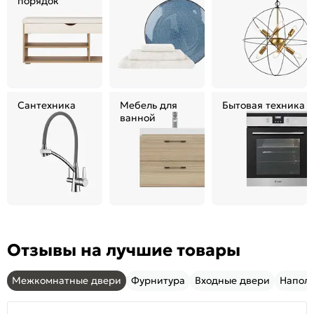
порядок
Сантехника
Мебель для
Бытовая техника
ванной
Отзывы на лучшие товары
Межкомнатные двери
Фурнитура
Входные двери
Напол