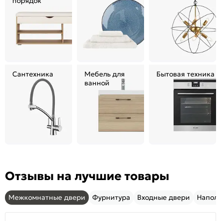
порядок
Сантехника
Мебель для
Бытовая техника
ванной
Отзывы на лучшие товары
Межкомнатные двери
Фурнитура
Входные двери
Напол