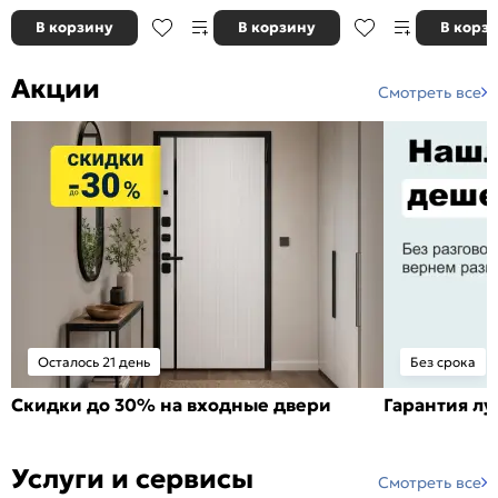
В корзину
В корзину
В корз
Акции
Смотреть все
Осталось 21 день
Без срока
Скидки до 30% на входные двери
Гарантия л
Услуги и сервисы
Смотреть все