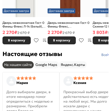
Доставим завтра
Доставим завтра
Доставим з
Дверь межкомнатная Гост-0
Дверь межкомнатная Гост-0
Дверь межк
Финиш Флекс Л-14 (Белый),
Финиш Флекс,
Скинни-12 В
глухая, каркасно-щитовая
Ламинированные Л-11
глухая, ски
2 270
₽
2 270
₽
3 803
₽
2 670 ₽
2 670 ₽
5
(ИталОрех), глухая, каркасно-
щитовая
В корзину
В корзину
В корз
Настоящие отзывы
Все
На нашем сайте
Google Maps
Яндекс.Карты
Мария
Ксения
Долго выбирали двери, в
Прекрасный выбор дверей
итоге менеджер помог
действительно есть модел
определиться с моделью и
на любой вкус. Мы долго
размерами. Приобрели
искали двери с
двери Браво со
остеклением и нашли