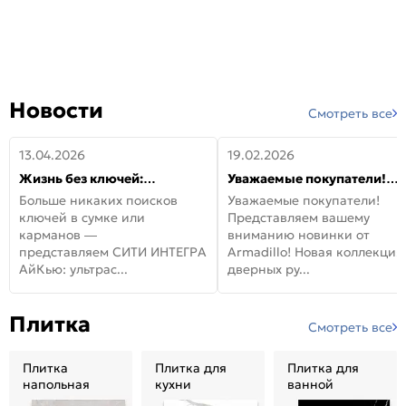
Новости
Смотреть все
13.04.2026
19.02.2026
Жизнь без ключей:
Уважаемые покупатели!
встречайте новую дверь
Представляем вашему
Больше никаких поисков
Уважаемые покупатели!
СИТИ ИНТЕГРА АйКью!
вниманию новинки от
ключей в сумке или
Представляем вашему
Armadillo!
карманов —
вниманию новинки от
представляем СИТИ ИНТЕГРА
Armadillo! Новая коллекция
АйКью: ультрас...
дверных ру...
Плитка
Смотреть все
Плитка
Плитка для
Плитка для
напольная
кухни
ванной