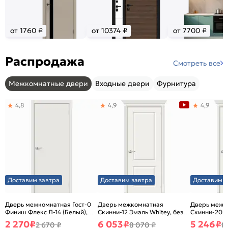
от 1760 ₽
от 10374 ₽
от 7700 ₽
Распродажа
Смотреть все
Межкомнатные двери
Входные двери
Фурнитура
4,8
4,9
4,9
Доставим завтра
Доставим завтра
Доставим з
Дверь межкомнатная Гост-0
Дверь межкомнатная
Дверь межк
Финиш Флекс Л-14 (Белый),
Скинни-12 Эмаль Whitey, без
Скинни-20 Э
глухая, каркасно-щитовая
декора, глухая, без стекла,
декора, глух
2 270
₽
6 053
₽
5 246
₽
2 670 ₽
8 070 ₽
8
без кромки, скиновая
без кромки,