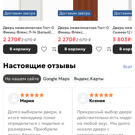
Доставим завтра
Доставим завтра
Доставим з
Дверь межкомнатная Гост-0
Дверь межкомнатная Гост-0
Дверь межк
Финиш Флекс Л-14 (Белый),
Финиш Флекс,
Скинни-12 В
глухая, каркасно-щитовая
Ламинированные Л-11
глухая, ски
2 270
₽
2 270
₽
3 803
₽
2 670 ₽
2 670 ₽
5
(ИталОрех), глухая, каркасно-
щитовая
В корзину
В корзину
В корз
Настоящие отзывы
Все
На нашем сайте
Google Maps
Яндекс.Карты
Мария
Ксения
Долго выбирали двери, в
Прекрасный выбор дверей
итоге менеджер помог
действительно есть модел
определиться с моделью и
на любой вкус. Мы долго
размерами. Приобрели
искали двери с
двери Браво со
остеклением и нашли