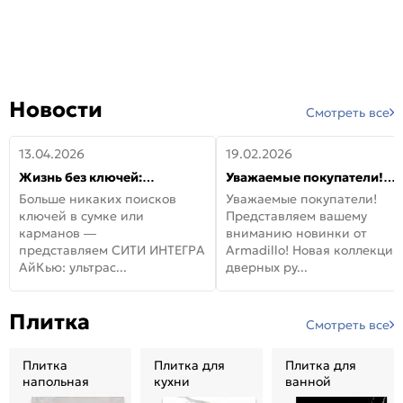
Новости
Смотреть все
13.04.2026
19.02.2026
Жизнь без ключей:
Уважаемые покупатели!
встречайте новую дверь
Представляем вашему
Больше никаких поисков
Уважаемые покупатели!
СИТИ ИНТЕГРА АйКью!
вниманию новинки от
ключей в сумке или
Представляем вашему
Armadillo!
карманов —
вниманию новинки от
представляем СИТИ ИНТЕГРА
Armadillo! Новая коллекция
АйКью: ультрас...
дверных ру...
Плитка
Смотреть все
Плитка
Плитка для
Плитка для
напольная
кухни
ванной