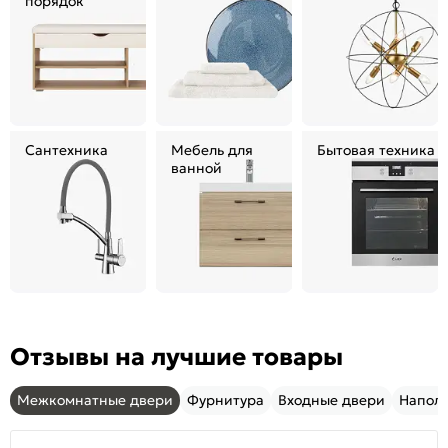
порядок
Сантехника
Мебель для
Бытовая техника
ванной
Отзывы на лучшие товары
Межкомнатные двери
Фурнитура
Входные двери
Напол