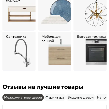
порядок
Сантехника
Мебель для
Бытовая техника
ванной
Отзывы на лучшие товары
Межкомнатные двери
Фурнитура
Входные двери
Напол