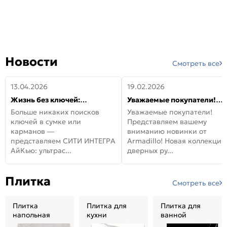
Новости
Смотреть все
13.04.2026
19.02.2026
Жизнь без ключей:
Уважаемые покупатели!
встречайте новую дверь
Представляем вашему
Больше никаких поисков
Уважаемые покупатели!
СИТИ ИНТЕГРА АйКью!
вниманию новинки от
ключей в сумке или
Представляем вашему
Armadillo!
карманов —
вниманию новинки от
представляем СИТИ ИНТЕГРА
Armadillo! Новая коллекция
АйКью: ультрас...
дверных ру...
Плитка
Смотреть все
Плитка
Плитка для
Плитка для
напольная
кухни
ванной