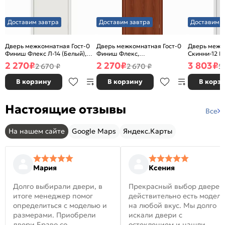
Доставим завтра
Доставим завтра
Доставим з
Дверь межкомнатная Гост-0
Дверь межкомнатная Гост-0
Дверь межк
Финиш Флекс Л-14 (Белый),
Финиш Флекс,
Скинни-12 В
глухая, каркасно-щитовая
Ламинированные Л-11
глухая, ски
2 270
₽
2 270
₽
3 803
₽
2 670 ₽
2 670 ₽
5
(ИталОрех), глухая, каркасно-
щитовая
В корзину
В корзину
В корз
Настоящие отзывы
Все
На нашем сайте
Google Maps
Яндекс.Карты
Мария
Ксения
Долго выбирали двери, в
Прекрасный выбор дверей
итоге менеджер помог
действительно есть модел
определиться с моделью и
на любой вкус. Мы долго
размерами. Приобрели
искали двери с
двери Браво со
остеклением и нашли