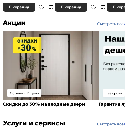
В корзину
В корзину
В корз
Акции
Смотреть все
Осталось 21 день
Без срока
Скидки до 30% на входные двери
Гарантия л
Услуги и сервисы
Смотреть все