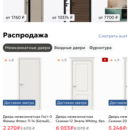
от 1760 ₽
от 10374 ₽
от 7700 ₽
Распродажа
Смотреть все
Межкомнатные двери
Входные двери
Фурнитура
4,8
4,9
4,9
Доставим завтра
Доставим завтра
Доставим з
Дверь межкомнатная Гост-0
Дверь межкомнатная
Дверь межк
Финиш Флекс Л-14 (Белый),
Скинни-12 Эмаль Whitey, без
Скинни-20 Э
глухая, каркасно-щитовая
декора, глухая, без стекла,
декора, глух
2 270
₽
6 053
₽
5 246
₽
2 670 ₽
8 070 ₽
8
без кромки, скиновая
без кромки,